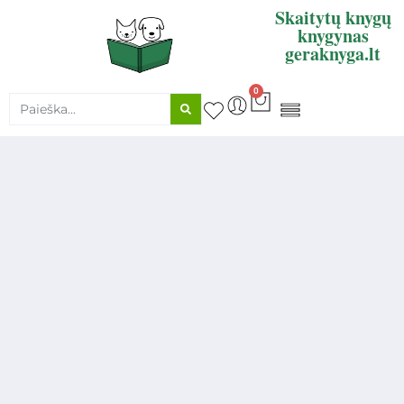
Skaitytų knygų
knygynas
geraknyga.lt
0
KNYGŲ SUPIRKIMAS