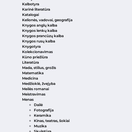
Kalbotyra
Karinė literatūra
Katalogai
Kelionės, vadovai, geografija
Knygos anglų kalba
Knygos lenkų kalba
Knygos prancūzų kalba
Knygos rusų kalba
Knygotyra
Kolekcionavimas
Kūno priežiūra
Literatūra
Mada, stilius, grožis
Matematika
Medicina
Medžioklė, žvejyba
Meilės romanai
Meistravimas
Menas
Dailė
Fotografija
Keramika
Kinas, teatras, šokiai
Muzika
Skulptūra