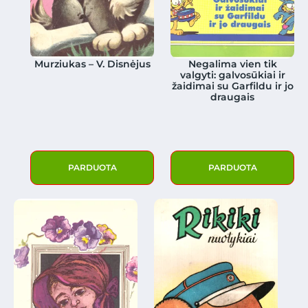
Murziukas – V. Disnėjus
Negalima vien tik
valgyti: galvosūkiai ir
žaidimai su Garfildu ir jo
draugais
PARDUOTA
PARDUOTA