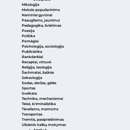
Mitologija
Mokslo populiarinimo
Naminiai gyvūnai
Paaugliams, jaunimui
Pedagogika, švietimas
Poezija
Politika
Pomėgiai
Psichologija, sociologija
Publicistika
Rankdarbiai
Receptai, virtuvė
Religija, teologija
Šachmatai, šaškės
Seksologija
Sodas, daržas, gėlės
Sportas
Sveikata
Technika, mechanizmai
Teisė, kriminalistika
Tėveliams, mamoms
Transportas
Tremtis, pasipriešinimas
Užsienio kalbų mokymas
Anglų k.