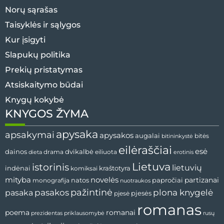
Norų sąrašas
Taisyklės ir sąlygos
Kur įsigyti
Slapukų politika
Prekių pristatymas
Atsiskaitymo būdai
Knygų kokybė
KNYGOS ŽYMA
apysaka
apsakymai
apysakos
augalai
bitės
bitininkystė
eilėraščiai
esė
dvikalbė
dainos
drama
dieta
eiliuota
erotinis
Lietuva
istorinis
lietuvių
indėnai
komiksai
kraštotyra
mityba
novelės
partizanai
natos
papročiai
monografija
nuotraukos
pažintinė
pasaka
pasakos
plona knygelė
pjesės
pjesė
romanas
romanai
poema
prezidentas
priklausomybė
rusų