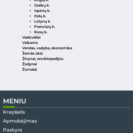
Graikų k.
Ispanų k.
Italų k.
Lotynų k.
Prancūzų k.
Rusų k.
Vadovėliai
Vaikams
Verslas, vadyba, ekonomika
Žemės ūkis
Žinynai, enciklopedijos
Žodynai
Žurnalai
MENIU
Krepšelis
Apmokėjimas
Paskyra