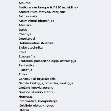
Albumai
Antikvarinės knygos iki 1950 m. leidimo
Architektūra, statyba, interjeras
Astronomija
Atsiminimai, biografijos
Atvirukai
Buitis
Chemija
Detektyvai
Dokumentinė literatūra
Elektrotechnika
Etika
Etnografija
Ezoterika, parapsichologija, astrologija
Fantastika
Filosofija
Fizika
Galvosūkiai, kryžiažodžiai
Gamta, biologija, botanika, zoologija
Grožinė lietuvių autorių
Grožinė užsienio autorių
Humoras
Informatika, kompiuterija
Išeivijoje leistos knygos
Istorija