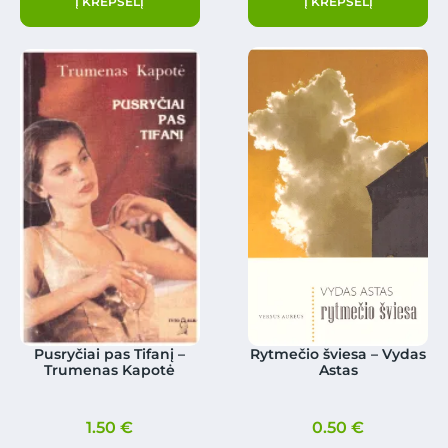
Į KREPŠELĮ
Į KREPŠELĮ
Pusryčiai pas Tifanį –
Rytmečio šviesa – Vydas
Trumenas Kapotė
Astas
1.50
€
0.50
€