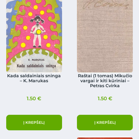
Kada saldainiais sninga
Raštai (1 tomas) Mikučio
– K. Marukas
vargai ir kiti kūriniai –
Petras Cvirka
1.50
€
1.50
€
Į KREPŠELĮ
Į KREPŠELĮ