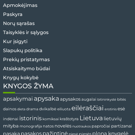
Apmokėjimas
Paskyra
Norų sąrašas
Taisyklės ir sąlygos
Kur įsigyti
Slapukų politika
Prekių pristatymas
Atsiskaitymo būdai
Knygų kokybė
KNYGOS ŽYMA
apysaka
apsakymai
apysakos
augalai
bitės
bitininkystė
eilėraščiai
esė
dvikalbė
dainos
drama
dieta
eiliuota
erotinis
Lietuva
istorinis
lietuvių
indėnai
komiksai
kraštotyra
mityba
novelės
partizanai
natos
papročiai
monografija
nuotraukos
pažintinė
pasaka
pasakos
plona knygelė
pjesės
pjesė