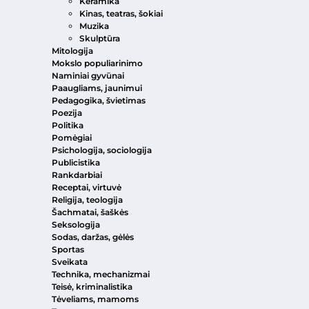
Keramika
Kinas, teatras, šokiai
Muzika
Skulptūra
Mitologija
Mokslo populiarinimo
Naminiai gyvūnai
Paaugliams, jaunimui
Pedagogika, švietimas
Poezija
Politika
Pomėgiai
Psichologija, sociologija
Publicistika
Rankdarbiai
Receptai, virtuvė
Religija, teologija
Šachmatai, šaškės
Seksologija
Sodas, daržas, gėlės
Sportas
Sveikata
Technika, mechanizmai
Teisė, kriminalistika
Tėveliams, mamoms