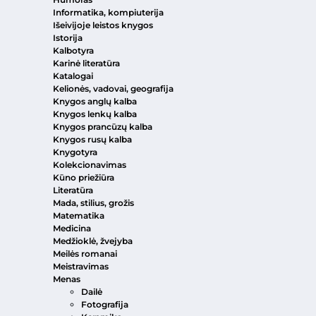
Informatika, kompiuterija
Išeivijoje leistos knygos
Istorija
Kalbotyra
Karinė literatūra
Katalogai
Kelionės, vadovai, geografija
Knygos anglų kalba
Knygos lenkų kalba
Knygos prancūzų kalba
Knygos rusų kalba
Knygotyra
Kolekcionavimas
Kūno priežiūra
Literatūra
Mada, stilius, grožis
Matematika
Medicina
Medžioklė, žvejyba
Meilės romanai
Meistravimas
Menas
Dailė
Fotografija