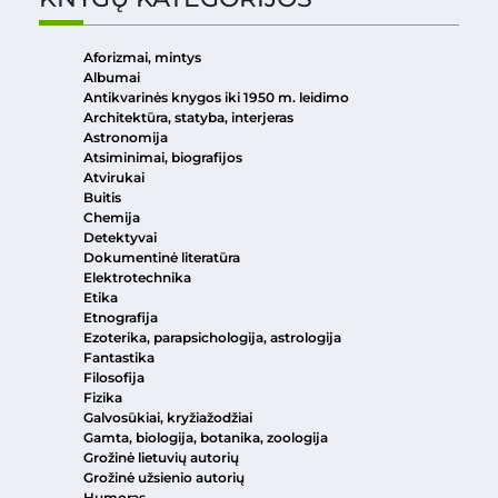
Aforizmai, mintys
Albumai
Antikvarinės knygos iki 1950 m. leidimo
Architektūra, statyba, interjeras
Astronomija
Atsiminimai, biografijos
Atvirukai
Buitis
Chemija
Detektyvai
Dokumentinė literatūra
Elektrotechnika
Etika
Etnografija
Ezoterika, parapsichologija, astrologija
Fantastika
Filosofija
Fizika
Galvosūkiai, kryžiažodžiai
Gamta, biologija, botanika, zoologija
Grožinė lietuvių autorių
Grožinė užsienio autorių
Humoras