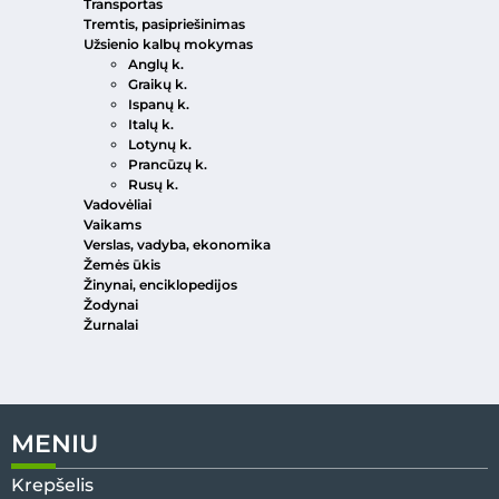
Transportas
Tremtis, pasipriešinimas
Užsienio kalbų mokymas
Anglų k.
Graikų k.
Ispanų k.
Italų k.
Lotynų k.
Prancūzų k.
Rusų k.
Vadovėliai
Vaikams
Verslas, vadyba, ekonomika
Žemės ūkis
Žinynai, enciklopedijos
Žodynai
Žurnalai
MENIU
Krepšelis