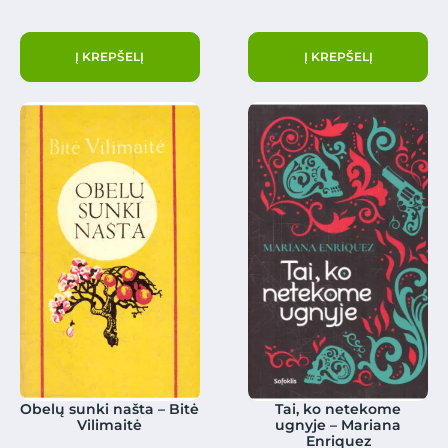
Į KREPŠELĮ
Į KREPŠELĮ
Obelų sunki našta – Bitė
Tai, ko netekome
Vilimaitė
ugnyje – Mariana
Enriquez