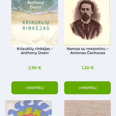
Kriauklių rinkėjas –
Namas su mezoninu –
Anthony Doerr
Antonas Čechovas
2.90
€
1.20
€
Į KREPŠELĮ
Į KREPŠELĮ