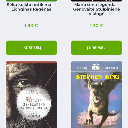
Sėlių krašto nutikimai –
Mano sena legenda –
Lionginas Ragėnas
Genovaitė Stulpinienė
Vikingė
1.90
€
1.30
€
Į KREPŠELĮ
Į KREPŠELĮ