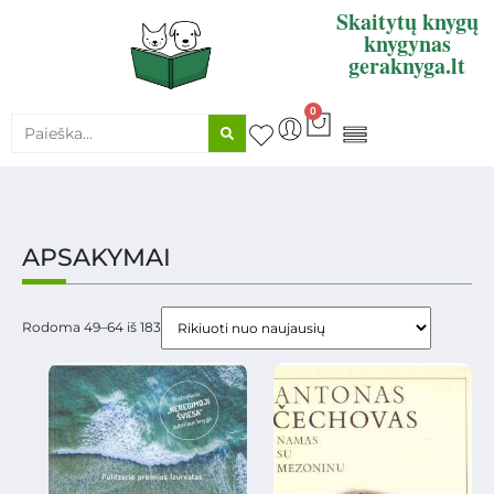
Skaitytų knygų
knygynas
geraknyga.lt
0
KNYGŲ SUPIRKIMAS
APSAKYMAI
Rodoma 49–64 iš 183