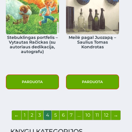
Stebuklingas portfelis –
Meilė pagal Juozapą –
Vytautas Račickas (su
Saulius Tomas
autoriaus dedikacija,
Kondrotas
autografu)
PARDUOTA
PARDUOTA
←
1
2
3
4
5
6
7
…
10
11
12
→
KNYGŲ KATEGORIJOS