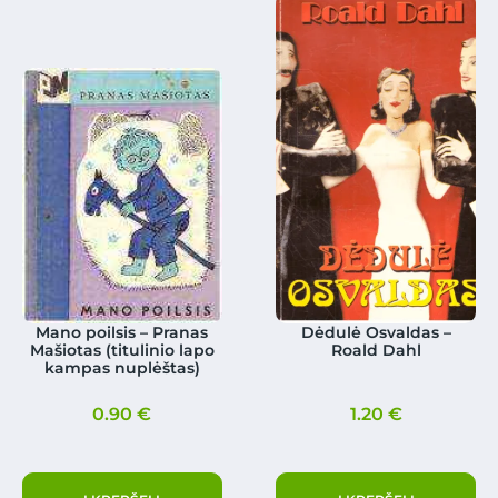
Mano poilsis – Pranas
Dėdulė Osvaldas –
Mašiotas (titulinio lapo
Roald Dahl
kampas nuplėštas)
0.90
€
1.20
€