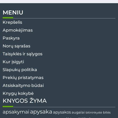
MENIU
Krepšelis
Apmokėjimas
Paskyra
Norų sąrašas
Taisyklės ir sąlygos
Kur įsigyti
Slapukų politika
Prekių pristatymas
Atsiskaitymo būdai
Knygų kokybė
KNYGOS ŽYMA
apysaka
apsakymai
apysakos
augalai
bitininkystė
bitės