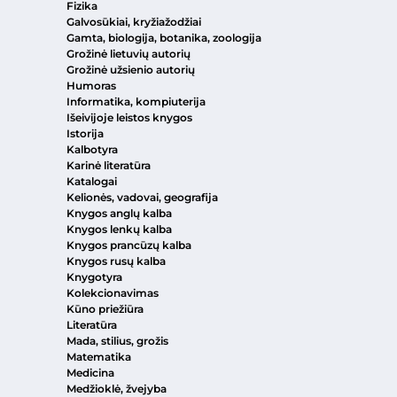
Fizika
Galvosūkiai, kryžiažodžiai
Gamta, biologija, botanika, zoologija
Grožinė lietuvių autorių
Grožinė užsienio autorių
Humoras
Informatika, kompiuterija
Išeivijoje leistos knygos
Istorija
Kalbotyra
Karinė literatūra
Katalogai
Kelionės, vadovai, geografija
Knygos anglų kalba
Knygos lenkų kalba
Knygos prancūzų kalba
Knygos rusų kalba
Knygotyra
Kolekcionavimas
Kūno priežiūra
Literatūra
Mada, stilius, grožis
Matematika
Medicina
Medžioklė, žvejyba