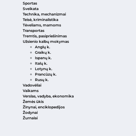
Sportas
Sveikata
Technika, mechanizmai
Teisė, kriminalistika
Tėveliams, mamoms
Transportas
Tremtis, pasipriešinimas
Užsienio kalbų mokymas
Anglų k.
Graikų k.
Ispanų k.
Italų k.
Lotynų k.
Prancūzų k.
Rusų k.
Vadovėliai
Vaikams
Verslas, vadyba, ekonomika
Žemės ūkis
Žinynai, enciklopedijos
Žodynai
Žurnalai