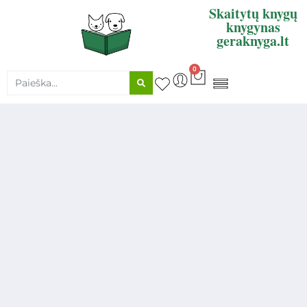
Skaitytų knygų
knygynas
geraknyga.lt
0
KNYGŲ SUPIRKIMAS