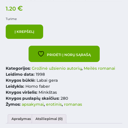
€
1.20
Turime
Į KREPŠELĮ
PRIDĖTI Į NORŲ SĄRAŠĄ
Kategorijos:
Grožinė užsienio autorių
,
Meilės romanai
Leidimo data:
1998
Knygos būklė:
Labai gera
Leidykla:
Homo faber
Knygos viršelis:
Minkštas
Knygos puslapių skaičius:
280
Žymos:
apsakymai
,
erotinis
,
romanas
Aprašymas
Atsiliepimai (0)