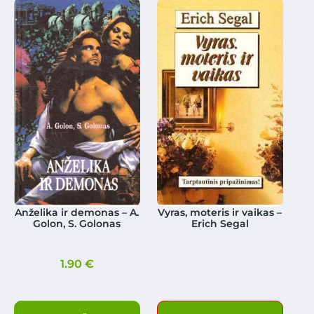
Anželika ir demonas – A.
Vyras, moteris ir vaikas –
Golon, S. Golonas
Erich Segal
1.90
€