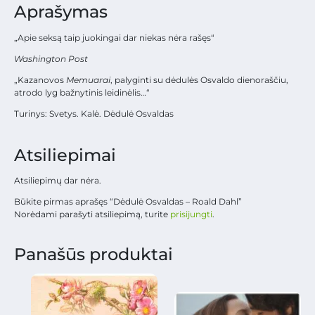
Aprašymas
„Apie seksą taip juokingai dar niekas nėra rašęs“
Washington Post
„Kazanovos
Memuarai
, palyginti su dėdulės Osvaldo dienoraščiu,
atrodo lyg bažnytinis leidinėlis…“
Turinys: Svetys. Kalė. Dėdulė Osvaldas
Atsiliepimai
Atsiliepimų dar nėra.
Būkite pirmas aprašęs “Dėdulė Osvaldas – Roald Dahl”
Norėdami parašyti atsiliepimą, turite
prisijungti
.
Panašūs produktai