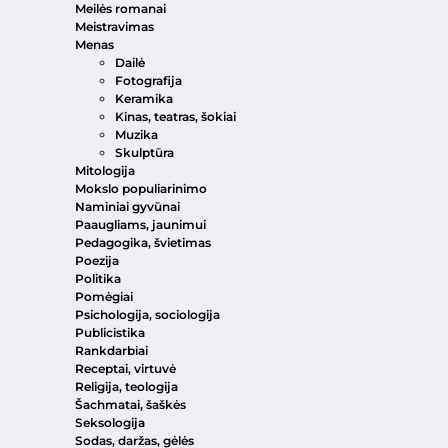
Meilės romanai
Meistravimas
Menas
Dailė
Fotografija
Keramika
Kinas, teatras, šokiai
Muzika
Skulptūra
Mitologija
Mokslo populiarinimo
Naminiai gyvūnai
Paaugliams, jaunimui
Pedagogika, švietimas
Poezija
Politika
Pomėgiai
Psichologija, sociologija
Publicistika
Rankdarbiai
Receptai, virtuvė
Religija, teologija
Šachmatai, šaškės
Seksologija
Sodas, daržas, gėlės