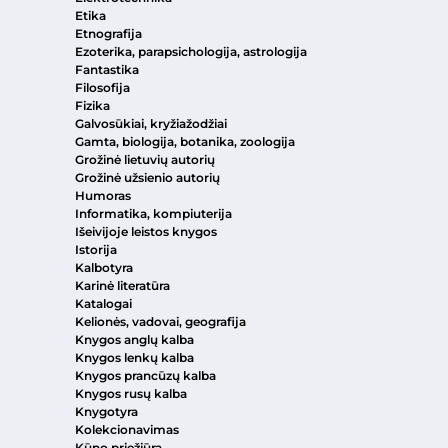
Etika
Etnografija
Ezoterika, parapsichologija, astrologija
Fantastika
Filosofija
Fizika
Galvosūkiai, kryžiažodžiai
Gamta, biologija, botanika, zoologija
Grožinė lietuvių autorių
Grožinė užsienio autorių
Humoras
Informatika, kompiuterija
Išeivijoje leistos knygos
Istorija
Kalbotyra
Karinė literatūra
Katalogai
Kelionės, vadovai, geografija
Knygos anglų kalba
Knygos lenkų kalba
Knygos prancūzų kalba
Knygos rusų kalba
Knygotyra
Kolekcionavimas
Kūno priežiūra