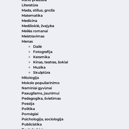
Literatūra
Mada, stilius, grožis
Matematika
Medicina
Medžioklė, žvejyba
Meilės romanai
Meistravimas
Menas
Dailė
Fotografija
Keramika
Kinas, teatras, šokiai
Muzika
Skulptūra
Mitologija
Mokslo populiarinimo
Naminiai gyvūnai
Paaugliams, jaunimui
Pedagogika, švietimas
Poezija
Politika
Pomėgiai
Psichologija, sociologija
Publicistika