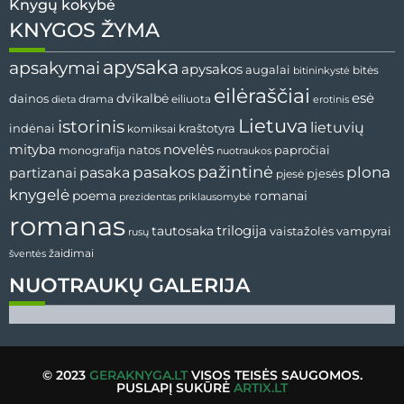
Knygų kokybė
KNYGOS ŽYMA
apysaka
apsakymai
apysakos
augalai
bitininkystė
bitės
eilėraščiai
esė
dainos
dvikalbė
drama
dieta
eiliuota
erotinis
Lietuva
istorinis
lietuvių
indėnai
komiksai
kraštotyra
mityba
novelės
natos
papročiai
monografija
nuotraukos
pažintinė
pasaka
pasakos
plona
partizanai
pjesės
pjesė
knygelė
poema
romanai
prezidentas
priklausomybė
romanas
tautosaka
trilogija
vaistažolės
vampyrai
rusų
žaidimai
šventės
NUOTRAUKŲ GALERIJA
© 2023
GERAKNYGA.LT
VISOS TEISĖS SAUGOMOS.
PUSLAPĮ SUKŪRĖ
ARTIX.LT