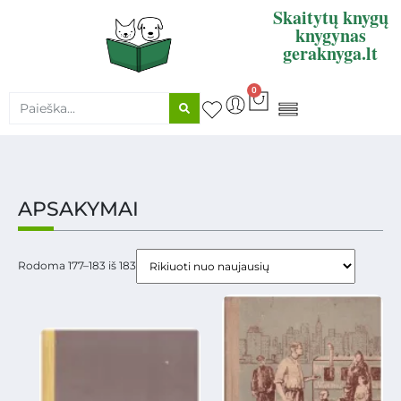
Skaitytų knygų
knygynas
geraknyga.lt
0
KNYGŲ SUPIRKIMAS
APSAKYMAI
Rodoma 177–183 iš 183