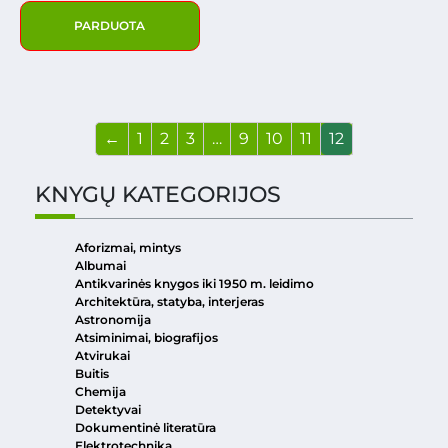
PARDUOTA
←
1
2
3
…
9
10
11
12
KNYGŲ KATEGORIJOS
Aforizmai, mintys
Albumai
Antikvarinės knygos iki 1950 m. leidimo
Architektūra, statyba, interjeras
Astronomija
Atsiminimai, biografijos
Atvirukai
Buitis
Chemija
Detektyvai
Dokumentinė literatūra
Elektrotechnika