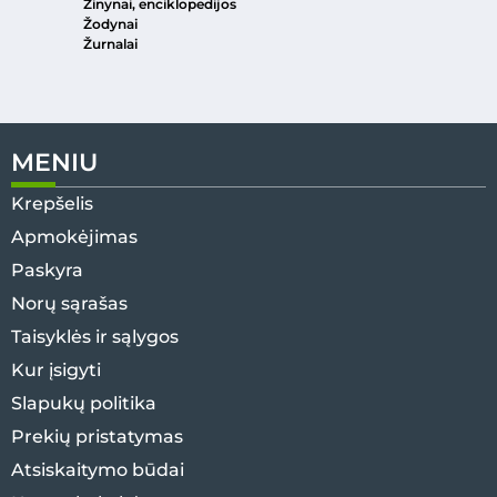
Žinynai, enciklopedijos
Žodynai
Žurnalai
MENIU
Krepšelis
Apmokėjimas
Paskyra
Norų sąrašas
Taisyklės ir sąlygos
Kur įsigyti
Slapukų politika
Prekių pristatymas
Atsiskaitymo būdai