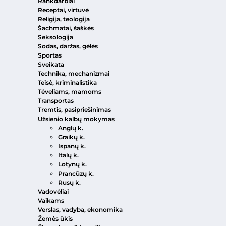
Rankdarbiai
Receptai, virtuvė
Religija, teologija
Šachmatai, šaškės
Seksologija
Sodas, daržas, gėlės
Sportas
Sveikata
Technika, mechanizmai
Teisė, kriminalistika
Tėveliams, mamoms
Transportas
Tremtis, pasipriešinimas
Užsienio kalbų mokymas
Anglų k.
Graikų k.
Ispanų k.
Italų k.
Lotynų k.
Prancūzų k.
Rusų k.
Vadovėliai
Vaikams
Verslas, vadyba, ekonomika
Žemės ūkis