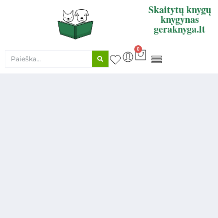
Skaitytų knygų
knygynas
geraknyga.lt
0
KNYGŲ SUPIRKIMAS