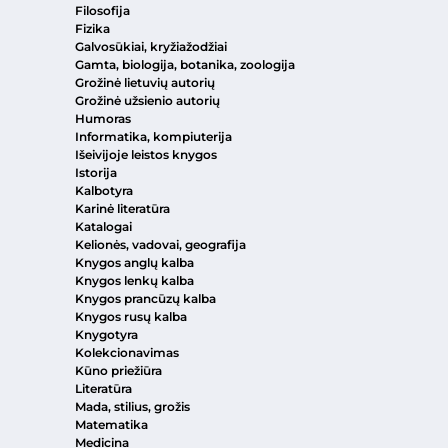
Filosofija
Fizika
Galvosūkiai, kryžiažodžiai
Gamta, biologija, botanika, zoologija
Grožinė lietuvių autorių
Grožinė užsienio autorių
Humoras
Informatika, kompiuterija
Išeivijoje leistos knygos
Istorija
Kalbotyra
Karinė literatūra
Katalogai
Kelionės, vadovai, geografija
Knygos anglų kalba
Knygos lenkų kalba
Knygos prancūzų kalba
Knygos rusų kalba
Knygotyra
Kolekcionavimas
Kūno priežiūra
Literatūra
Mada, stilius, grožis
Matematika
Medicina