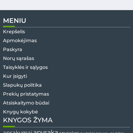
MENIU
Krepšelis
Apmokėjimas
Paskyra
Norų sąrašas
Taisyklės ir sąlygos
Kur įsigyti
Slapukų politika
Prekių pristatymas
Atsiskaitymo būdai
Knygų kokybė
KNYGOS ŽYMA
apysaka
apsakymai
apysakos