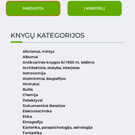
PARDUOTA
Į KREPŠELĮ
KNYGŲ KATEGORIJOS
Aforizmai, mintys
Albumai
Antikvarinės knygos iki 1950 m. leidimo
Architektūra, statyba, interjeras
Astronomija
Atsiminimai, biografijos
Atvirukai
Buitis
Chemija
Detektyvai
Dokumentinė literatūra
Elektrotechnika
Etika
Etnografija
Ezoterika, parapsichologija, astrologija
Fantastika