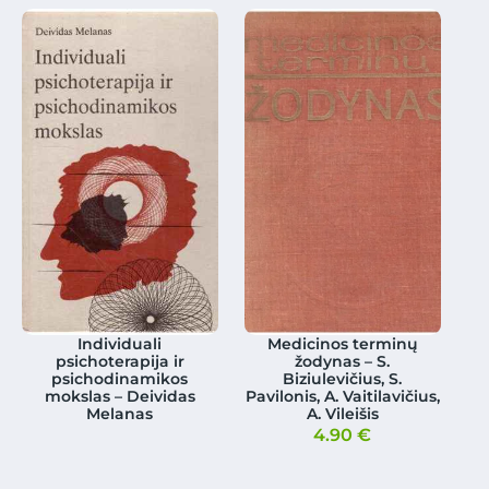
Individuali
Medicinos terminų
psichoterapija ir
žodynas – S.
psichodinamikos
Biziulevičius, S.
mokslas – Deividas
Pavilonis, A. Vaitilavičius,
Melanas
A. Vileišis
4.90
€