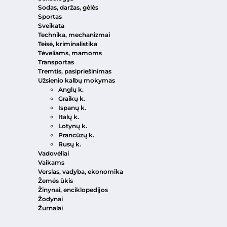
Sodas, daržas, gėlės
Sportas
Sveikata
Technika, mechanizmai
Teisė, kriminalistika
Tėveliams, mamoms
Transportas
Tremtis, pasipriešinimas
Užsienio kalbų mokymas
Anglų k.
Graikų k.
Ispanų k.
Italų k.
Lotynų k.
Prancūzų k.
Rusų k.
Vadovėliai
Vaikams
Verslas, vadyba, ekonomika
Žemės ūkis
Žinynai, enciklopedijos
Žodynai
Žurnalai