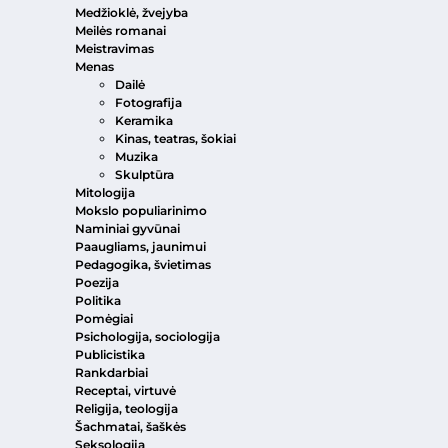
Medžioklė, žvejyba
Meilės romanai
Meistravimas
Menas
Dailė
Fotografija
Keramika
Kinas, teatras, šokiai
Muzika
Skulptūra
Mitologija
Mokslo populiarinimo
Naminiai gyvūnai
Paaugliams, jaunimui
Pedagogika, švietimas
Poezija
Politika
Pomėgiai
Psichologija, sociologija
Publicistika
Rankdarbiai
Receptai, virtuvė
Religija, teologija
Šachmatai, šaškės
Seksologija