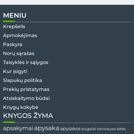
MENIU
Krepšelis
Apmokėjimas
Paskyra
Norų sąrašas
Taisyklės ir sąlygos
Kur įsigyti
Slapukų politika
Prekių pristatymas
Atsiskaitymo būdai
Knygų kokybė
KNYGOS ŽYMA
apysaka
apsakymai
apysakos
augalai
bitininkystė
bitės