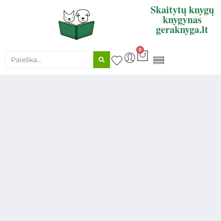
Skaitytų knygų
knygynas
geraknyga.lt
0
KNYGŲ SUPIRKIMAS