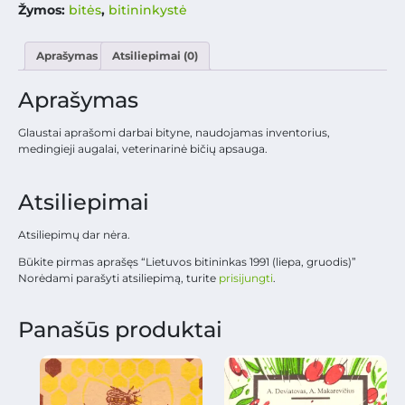
Žymos:
bitės
,
bitininkystė
Aprašymas
Atsiliepimai (0)
Aprašymas
Glaustai aprašomi darbai bityne, naudojamas inventorius,
medingieji augalai, veterinarinė bičių apsauga.
Atsiliepimai
Atsiliepimų dar nėra.
Būkite pirmas aprašęs “Lietuvos bitininkas 1991 (liepa, gruodis)”
Norėdami parašyti atsiliepimą, turite
prisijungti
.
Panašūs produktai