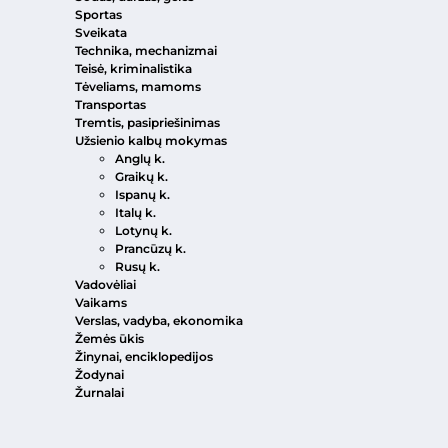
Sportas
Sveikata
Technika, mechanizmai
Teisė, kriminalistika
Tėveliams, mamoms
Transportas
Tremtis, pasipriešinimas
Užsienio kalbų mokymas
Anglų k.
Graikų k.
Ispanų k.
Italų k.
Lotynų k.
Prancūzų k.
Rusų k.
Vadovėliai
Vaikams
Verslas, vadyba, ekonomika
Žemės ūkis
Žinynai, enciklopedijos
Žodynai
Žurnalai