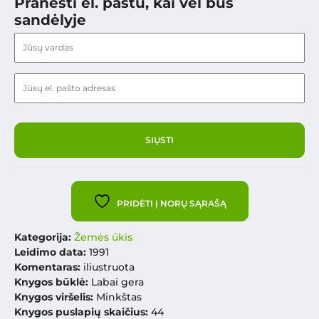
Pranešti el. paštu, kai vėl bus
sandėlyje
PRIDĖTI Į NORŲ SĄRAŠĄ
Kategorija:
Žemės ūkis
Leidimo data:
1991
Komentaras:
iliustruota
Knygos būklė:
Labai gera
Knygos viršelis:
Minkštas
Knygos puslapių skaičius:
44