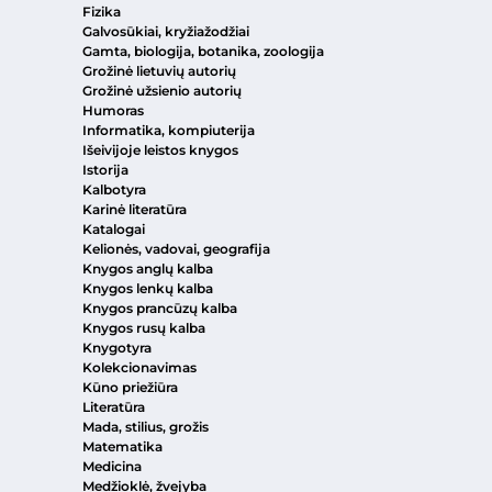
Fizika
Galvosūkiai, kryžiažodžiai
Gamta, biologija, botanika, zoologija
Grožinė lietuvių autorių
Grožinė užsienio autorių
Humoras
Informatika, kompiuterija
Išeivijoje leistos knygos
Istorija
Kalbotyra
Karinė literatūra
Katalogai
Kelionės, vadovai, geografija
Knygos anglų kalba
Knygos lenkų kalba
Knygos prancūzų kalba
Knygos rusų kalba
Knygotyra
Kolekcionavimas
Kūno priežiūra
Literatūra
Mada, stilius, grožis
Matematika
Medicina
Medžioklė, žvejyba