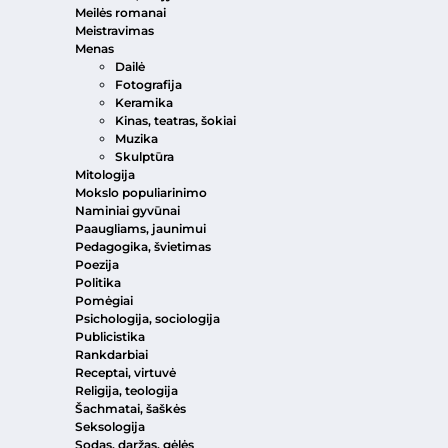
Meilės romanai
Meistravimas
Menas
Dailė
Fotografija
Keramika
Kinas, teatras, šokiai
Muzika
Skulptūra
Mitologija
Mokslo populiarinimo
Naminiai gyvūnai
Paaugliams, jaunimui
Pedagogika, švietimas
Poezija
Politika
Pomėgiai
Psichologija, sociologija
Publicistika
Rankdarbiai
Receptai, virtuvė
Religija, teologija
Šachmatai, šaškės
Seksologija
Sodas, daržas, gėlės