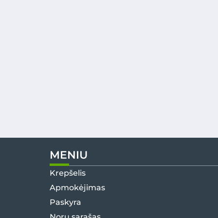
MENIU
Krepšelis
Apmokėjimas
Paskyra
Norų sąrašas