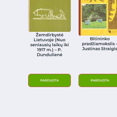
Žemdirbystė
Bitininko
Lietuvoje (Nuo
pradžiamokslis 
seniausių laikų iki
Justinas Straigi
1917 m.) – P.
Dundulienė
PARDUOTA
PARDUOTA