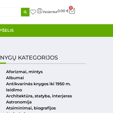
0
0.00
€
PASKYRA
PŠELIS
NYGŲ KATEGORIJOS
Aforizmai, mintys
Albumai
Antikvarinės knygos iki 1950 m.
leidimo
Architektūra, statyba, interjeras
Astronomija
Atsiminimai, biografijos