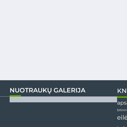
NUOTRAUKŲ GALERIJA
KN
aps
bitini
eil