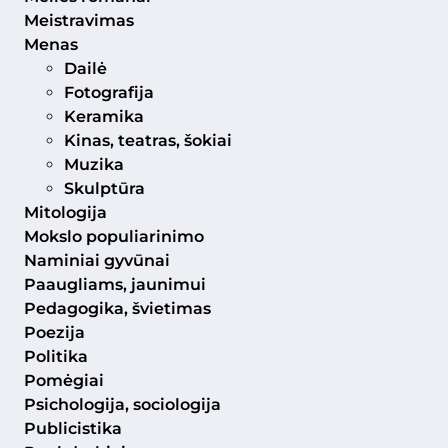
Meistravimas
Menas
Dailė
Fotografija
Keramika
Kinas, teatras, šokiai
Muzika
Skulptūra
Mitologija
Mokslo populiarinimo
Naminiai gyvūnai
Paaugliams, jaunimui
Pedagogika, švietimas
Poezija
Politika
Pomėgiai
Psichologija, sociologija
Publicistika