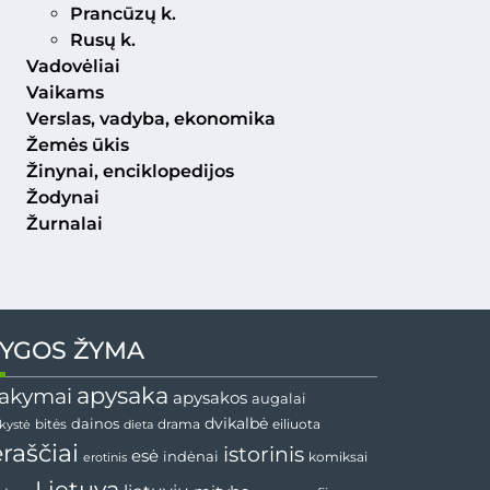
Prancūzų k.
Rusų k.
Vadovėliai
Vaikams
Verslas, vadyba, ekonomika
Žemės ūkis
Žinynai, enciklopedijos
Žodynai
Žurnalai
YGOS ŽYMA
apysaka
akymai
apysakos
augalai
dainos
dvikalbė
drama
nkystė
bitės
dieta
eiliuota
ėraščiai
istorinis
esė
indėnai
komiksai
erotinis
Lietuva