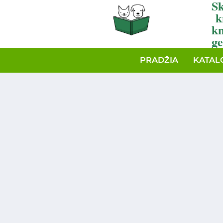
Sk
k
k
ge
PRADŽIA
KATAL