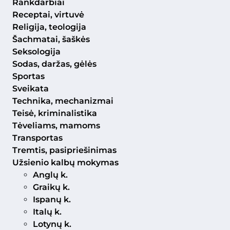
Rankdarbiai
Receptai, virtuvė
Religija, teologija
Šachmatai, šaškės
Seksologija
Sodas, daržas, gėlės
Sportas
Sveikata
Technika, mechanizmai
Teisė, kriminalistika
Tėveliams, mamoms
Transportas
Tremtis, pasipriešinimas
Užsienio kalbų mokymas
Anglų k.
Graikų k.
Ispanų k.
Italų k.
Lotynų k.