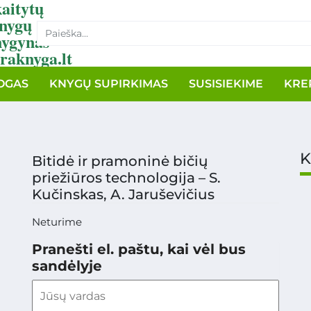
aitytų
nygų
nygynas
raknyga.lt
OGAS
KNYGŲ SUPIRKIMAS
SUSISIEKIME
KRE
K
Bitidė ir pramoninė bičių
priežiūros technologija – S.
Kučinskas, A. Jaruševičius
Neturime
Pranešti el. paštu, kai vėl bus
sandėlyje