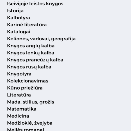
Išeivijoje leistos knygos
Istorija
Kalbotyra
Karinė literatūra
Katalogai
Kelionės, vadovai, geografija
Knygos anglų kalba
Knygos lenkų kalba
Knygos prancūzų kalba
Knygos rusų kalba
Knygotyra
Kolekcionavimas
Kūno priežiūra
Literatūra
Mada, stilius, grožis
Matematika
Medicina
Medžioklė, žvejyba
Meilės romanai