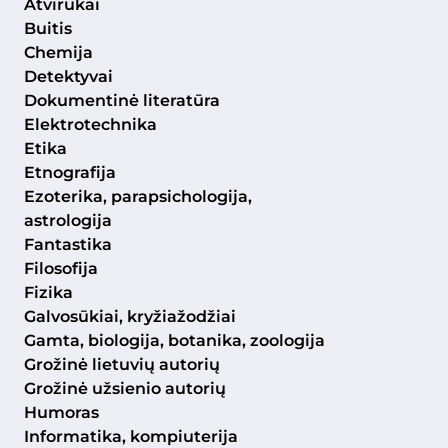
Atvirukai
Buitis
Chemija
Detektyvai
Dokumentinė literatūra
Elektrotechnika
Etika
Etnografija
Ezoterika, parapsichologija,
astrologija
Fantastika
Filosofija
Fizika
Galvosūkiai, kryžiažodžiai
Gamta, biologija, botanika, zoologija
Grožinė lietuvių autorių
Grožinė užsienio autorių
Humoras
Informatika, kompiuterija