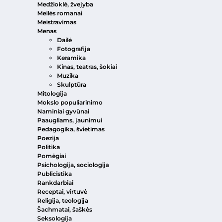
Medžioklė, žvejyba
Meilės romanai
Meistravimas
Menas
Dailė
Fotografija
Keramika
Kinas, teatras, šokiai
Muzika
Skulptūra
Mitologija
Mokslo populiarinimo
Naminiai gyvūnai
Paaugliams, jaunimui
Pedagogika, švietimas
Poezija
Politika
Pomėgiai
Psichologija, sociologija
Publicistika
Rankdarbiai
Receptai, virtuvė
Religija, teologija
Šachmatai, šaškės
Seksologija