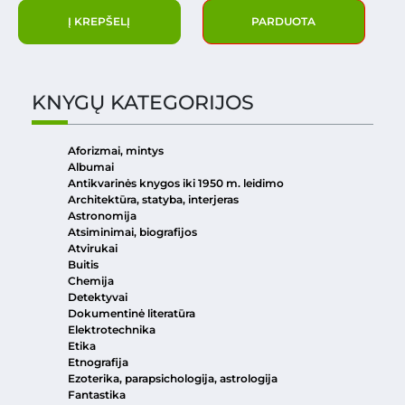
Į KREPŠELĮ
PARDUOTA
KNYGŲ KATEGORIJOS
Aforizmai, mintys
Albumai
Antikvarinės knygos iki 1950 m. leidimo
Architektūra, statyba, interjeras
Astronomija
Atsiminimai, biografijos
Atvirukai
Buitis
Chemija
Detektyvai
Dokumentinė literatūra
Elektrotechnika
Etika
Etnografija
Ezoterika, parapsichologija, astrologija
Fantastika