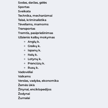
Sodas, daržas, gėlės
Sportas
Sveikata
Technika, mechanizmai
Teisė, kriminalistika
Tėveliams, mamoms
Transportas
Tremtis, pasipriešinimas
Užsienio kalbų mokymas
Anglų k.
Graikų k.
Ispanų k.
Italų k.
Lotynų k.
Prancūzų k.
Rusų k.
Vadovėliai
Vaikams
Verslas, vadyba, ekonomika
Žemės ūkis
Žinynai, enciklopedijos
Žodynai
Žurnalai