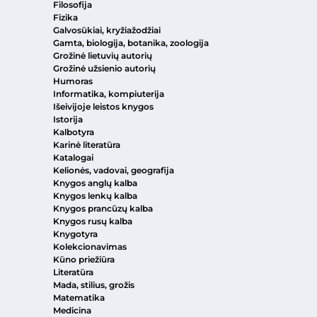
Filosofija
Fizika
Galvosūkiai, kryžiažodžiai
Gamta, biologija, botanika, zoologija
Grožinė lietuvių autorių
Grožinė užsienio autorių
Humoras
Informatika, kompiuterija
Išeivijoje leistos knygos
Istorija
Kalbotyra
Karinė literatūra
Katalogai
Kelionės, vadovai, geografija
Knygos anglų kalba
Knygos lenkų kalba
Knygos prancūzų kalba
Knygos rusų kalba
Knygotyra
Kolekcionavimas
Kūno priežiūra
Literatūra
Mada, stilius, grožis
Matematika
Medicina