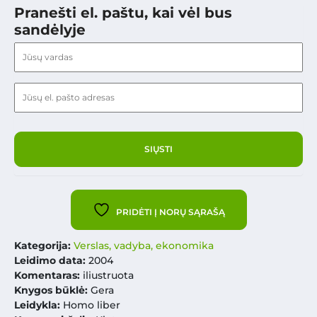
Pranešti el. paštu, kai vėl bus
sandėlyje
PRIDĖTI Į NORŲ SĄRAŠĄ
Kategorija:
Verslas, vadyba, ekonomika
Leidimo data:
2004
Komentaras:
iliustruota
Knygos būklė:
Gera
Leidykla:
Homo liber