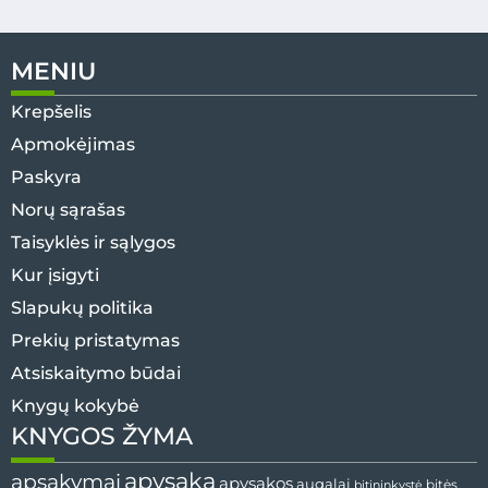
MENIU
Krepšelis
Apmokėjimas
Paskyra
Norų sąrašas
Taisyklės ir sąlygos
Kur įsigyti
Slapukų politika
Prekių pristatymas
Atsiskaitymo būdai
Knygų kokybė
KNYGOS ŽYMA
apysaka
apsakymai
apysakos
augalai
bitininkystė
bitės