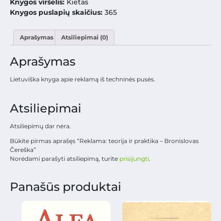
Knygos viršelis:
Kietas
Knygos puslapių skaičius:
365
Aprašymas
Atsiliepimai (0)
Aprašymas
Lietuviška knyga apie reklamą iš techninės pusės.
Atsiliepimai
Atsiliepimų dar nėra.
Būkite pirmas aprašęs “Reklama: teorija ir praktika – Bronislovas
Čereška”
Norėdami parašyti atsiliepimą, turite
prisijungti
.
Panašūs produktai