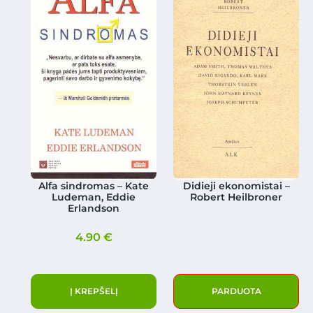
Alfa sindromas – Kate
Didieji ekonomistai –
Ludeman, Eddie
Robert Heilbroner
Erlandson
4.90
€
Į KREPŠELĮ
PARDUOTA