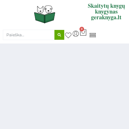
Skaitytų knygų
knygynas
geraknyga.lt
0
KNYGŲ SUPIRKIMAS