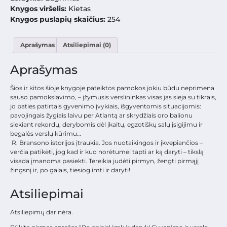
Knygos viršelis:
Kietas
Knygos puslapių skaičius:
254
Aprašymas
Atsiliepimai (0)
Aprašymas
Šios ir kitos šioje knygoje pateiktos pamokos jokiu būdu neprimena
sauso pamokslavimo, – įžymusis verslininkas visas jas sieja su tikrais,
jo paties patirtais gyvenimo įvykiais, išgyventomis situacijomis:
pavojingais žygiais laivu per Atlantą ar skrydžiais oro balionu
siekiant rekordų, derybomis dėl įkaitų, egzotiškų salų įsigijimu ir
begalės verslų kūrimu…
R. Bransono istorijos įtraukia. Jos nuotaikingos ir įkvepiančios –
verčia patikėti, jog kad ir kuo norėtumei tapti ar ką daryti – tikslą
visada įmanoma pasiekti. Tereikia judėti pirmyn, žengti pirmąjį
žingsnį ir, po galais, tiesiog imti ir daryti!
Atsiliepimai
Atsiliepimų dar nėra.