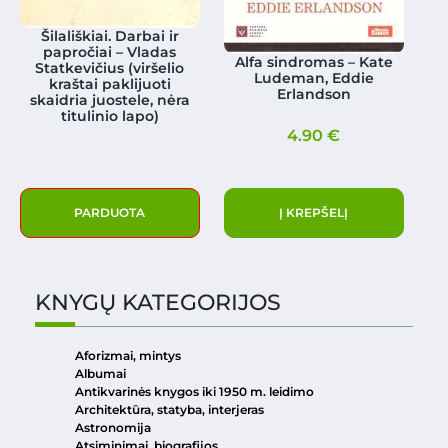
Šilališkiai. Darbai ir
papročiai – Vladas
Alfa sindromas – Kate
Statkevičius (viršelio
Ludeman, Eddie
kraštai paklijuoti
Erlandson
skaidria juostele, nėra
titulinio lapo)
4.90
€
PARDUOTA
Į KREPŠELĮ
KNYGŲ KATEGORIJOS
Aforizmai, mintys
Albumai
Antikvarinės knygos iki 1950 m. leidimo
Architektūra, statyba, interjeras
Astronomija
Atsiminimai, biografijos