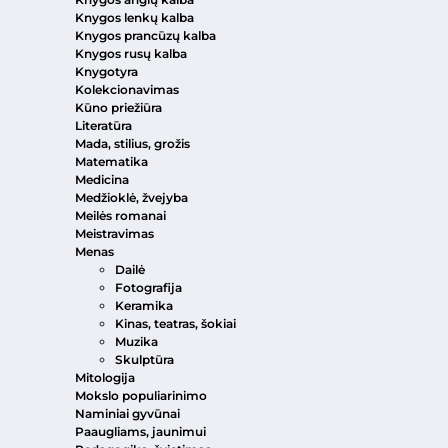
Knygos lenkų kalba
Knygos prancūzų kalba
Knygos rusų kalba
Knygotyra
Kolekcionavimas
Kūno priežiūra
Literatūra
Mada, stilius, grožis
Matematika
Medicina
Medžioklė, žvejyba
Meilės romanai
Meistravimas
Menas
Dailė
Fotografija
Keramika
Kinas, teatras, šokiai
Muzika
Skulptūra
Mitologija
Mokslo populiarinimo
Naminiai gyvūnai
Paaugliams, jaunimui