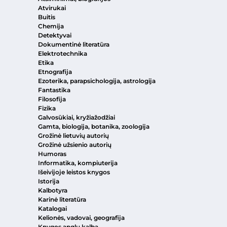
Atvirukai
Buitis
Chemija
Detektyvai
Dokumentinė literatūra
Elektrotechnika
Etika
Etnografija
Ezoterika, parapsichologija, astrologija
Fantastika
Filosofija
Fizika
Galvosūkiai, kryžiažodžiai
Gamta, biologija, botanika, zoologija
Grožinė lietuvių autorių
Grožinė užsienio autorių
Humoras
Informatika, kompiuterija
Išeivijoje leistos knygos
Istorija
Kalbotyra
Karinė literatūra
Katalogai
Kelionės, vadovai, geografija
Knygos anglų kalba