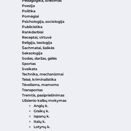
Pedagogika, švietimas
Poezija
Politika
Pomėgiai
Psichologija, sociologija
Publicistika
Rankdarbiai
Receptai, virtuvė
Religija, teologija
Šachmatai, šaškės
Seksologija
Sodas, daržas, gėlės
Sportas
Sveikata
Technika, mechanizmai
Teisė, kriminalistika
Tėveliams, mamoms
Transportas
Tremtis, pasipriešinimas
Užsienio kalbų mokymas
Anglų k.
Graikų k.
Ispanų k.
Italų k.
Lotynų k.