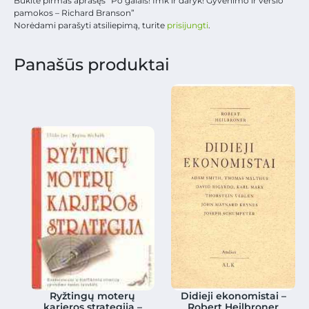
Būkite pirmas aprašęs “Po galais! Imk ir daryk! Gyvenimo ir verslo
pamokos – Richard Branson”
Norėdami parašyti atsiliepimą, turite
prisijungti
.
Panašūs produktai
Ryžtingų moterų
Didieji ekonomistai –
karjeros strategija –
Robert Heilbroner