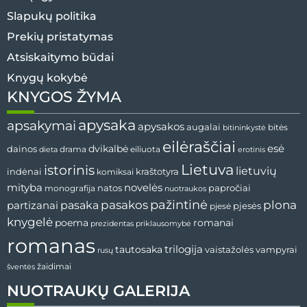
Slapukų politika
Prekių pristatymas
Atsiskaitymo būdai
Knygų kokybė
KNYGOS ŽYMA
apysaka
apsakymai
apysakos
augalai
bitininkystė
bitės
eilėraščiai
esė
dainos
dvikalbė
drama
dieta
eiliuota
erotinis
Lietuva
istorinis
lietuvių
indėnai
komiksai
kraštotyra
mityba
novelės
natos
papročiai
monografija
nuotraukos
pažintinė
pasaka
pasakos
plona
partizanai
pjesės
pjesė
knygelė
poema
romanai
prezidentas
priklausomybė
romanas
tautosaka
trilogija
vaistažolės
vampyrai
rusų
žaidimai
šventės
NUOTRAUKŲ GALERIJA