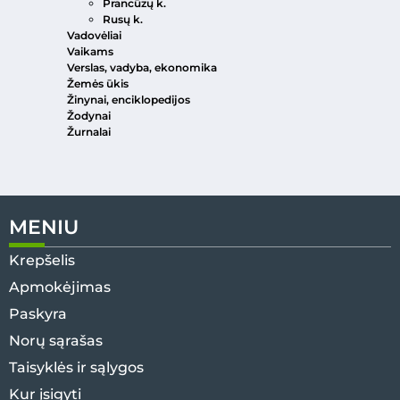
Prancūzų k.
Rusų k.
Vadovėliai
Vaikams
Verslas, vadyba, ekonomika
Žemės ūkis
Žinynai, enciklopedijos
Žodynai
Žurnalai
MENIU
Krepšelis
Apmokėjimas
Paskyra
Norų sąrašas
Taisyklės ir sąlygos
Kur įsigyti