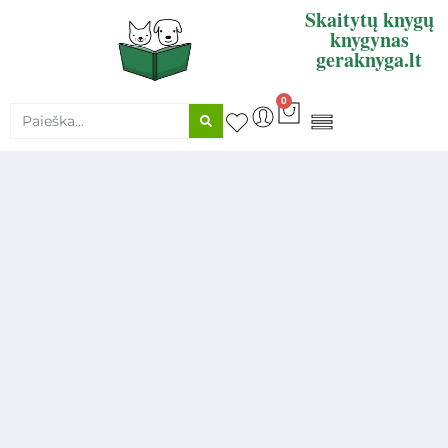
Skaitytų knygų
knygynas
geraknyga.lt
0
KNYGŲ SUPIRKIMAS