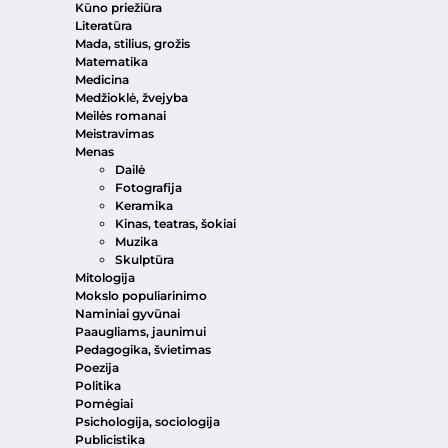
Kūno priežiūra
Literatūra
Mada, stilius, grožis
Matematika
Medicina
Medžioklė, žvejyba
Meilės romanai
Meistravimas
Menas
Dailė
Fotografija
Keramika
Kinas, teatras, šokiai
Muzika
Skulptūra
Mitologija
Mokslo populiarinimo
Naminiai gyvūnai
Paaugliams, jaunimui
Pedagogika, švietimas
Poezija
Politika
Pomėgiai
Psichologija, sociologija
Publicistika