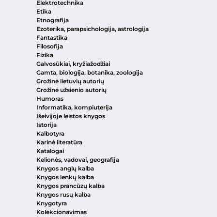
Elektrotechnika
Etika
Etnografija
Ezoterika, parapsichologija, astrologija
Fantastika
Filosofija
Fizika
Galvosūkiai, kryžiažodžiai
Gamta, biologija, botanika, zoologija
Grožinė lietuvių autorių
Grožinė užsienio autorių
Humoras
Informatika, kompiuterija
Išeivijoje leistos knygos
Istorija
Kalbotyra
Karinė literatūra
Katalogai
Kelionės, vadovai, geografija
Knygos anglų kalba
Knygos lenkų kalba
Knygos prancūzų kalba
Knygos rusų kalba
Knygotyra
Kolekcionavimas