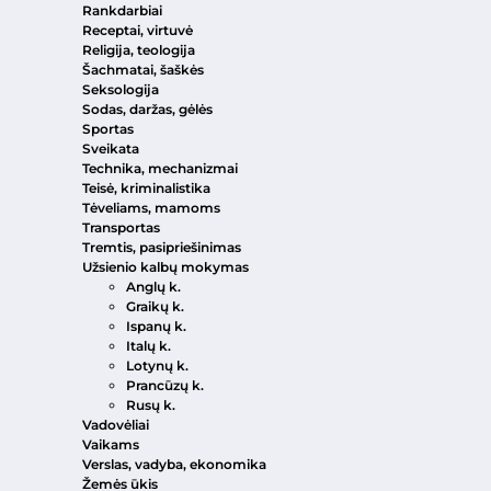
Rankdarbiai
Receptai, virtuvė
Religija, teologija
Šachmatai, šaškės
Seksologija
Sodas, daržas, gėlės
Sportas
Sveikata
Technika, mechanizmai
Teisė, kriminalistika
Tėveliams, mamoms
Transportas
Tremtis, pasipriešinimas
Užsienio kalbų mokymas
Anglų k.
Graikų k.
Ispanų k.
Italų k.
Lotynų k.
Prancūzų k.
Rusų k.
Vadovėliai
Vaikams
Verslas, vadyba, ekonomika
Žemės ūkis