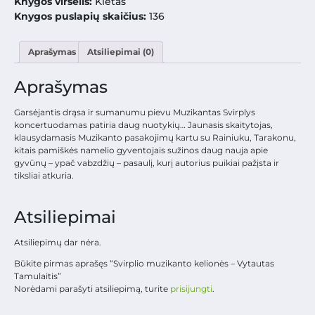
Knygos viršelis:
Kietas
Knygos puslapių skaičius:
136
Aprašymas
Atsiliepimai (0)
Aprašymas
Garsėjantis drąsa ir sumanumu pievu Muzikantas Svirplys
koncertuodamas patiria daug nuotykių… Jaunasis skaitytojas,
klausydamasis Muzikanto pasakojimų kartu su Rainiuku, Tarakonu,
kitais pamiškės namelio gyventojais sužinos daug nauja apie
gyvūnų – ypač vabzdžių – pasaulį, kurį autorius puikiai pažįsta ir
tiksliai atkuria.
Atsiliepimai
Atsiliepimų dar nėra.
Būkite pirmas aprašęs “Svirplio muzikanto kelionės – Vytautas
Tamulaitis”
Norėdami parašyti atsiliepimą, turite
prisijungti
.