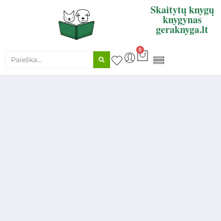
Skaitytų knygų
knygynas
geraknyga.lt
0
KNYGŲ SUPIRKIMAS