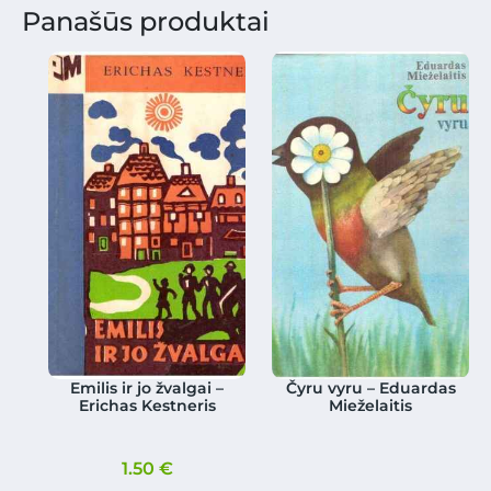
Panašūs produktai
Emilis ir jo žvalgai –
Čyru vyru – Eduardas
Erichas Kestneris
Mieželaitis
1.50
€