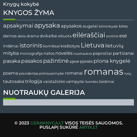
Knygų kokybė
KNYGOS ŽYMA
apysaka
apsakymai
apysakos
augalai
bitės
bitininkystė
eilėraščiai
esė
dvikalbė
dainos
drama
dieta
eiliuota
erotinis
Lietuva
istorinis
lietuvių
indėnai
komiksai
kraštotyra
mityba
novelės
partizanai
natos
papročiai
monografija
nuotraukos
pažintinė
pasaka
pasakos
plona knygelė
pjesės
pjesė
romanas
romanai
poema
prezidentas
priklausomybė
rusų
tautosaka
trilogija
vaistažolės
vampyrai
žaidimai
šventės
NUOTRAUKŲ GALERIJA
© 2023
GERAKNYGA.LT
VISOS TEISĖS SAUGOMOS.
PUSLAPĮ SUKŪRĖ
ARTIX.LT