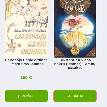
Geltonojo Genio ordinas
Tūkstantis ir viena
– Monteiras Lobatas
naktis (1 tomas) – Arabų
pasakos
1.50
€
Į KREPŠELĮ
PARDUOTA