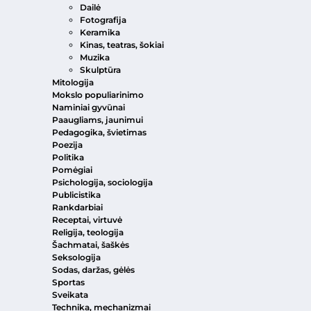
Dailė
Fotografija
Keramika
Kinas, teatras, šokiai
Muzika
Skulptūra
Mitologija
Mokslo populiarinimo
Naminiai gyvūnai
Paaugliams, jaunimui
Pedagogika, švietimas
Poezija
Politika
Pomėgiai
Psichologija, sociologija
Publicistika
Rankdarbiai
Receptai, virtuvė
Religija, teologija
Šachmatai, šaškės
Seksologija
Sodas, daržas, gėlės
Sportas
Sveikata
Technika, mechanizmai