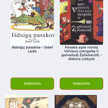
Išdaigų pasakos – Josef
Pasaka apie narsią
Lada
Vilniaus mergaitę ir
galvažudį Žaliabarzdį –
Aldona Liobytė
PARDUOTA
PARDUOTA