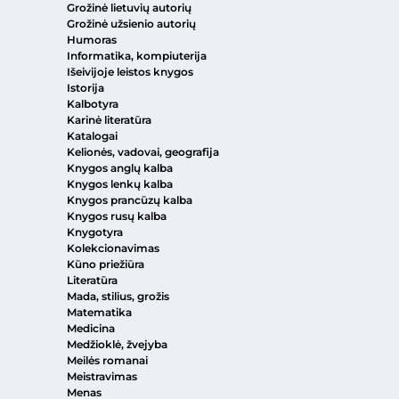
Grožinė lietuvių autorių
Grožinė užsienio autorių
Humoras
Informatika, kompiuterija
Išeivijoje leistos knygos
Istorija
Kalbotyra
Karinė literatūra
Katalogai
Kelionės, vadovai, geografija
Knygos anglų kalba
Knygos lenkų kalba
Knygos prancūzų kalba
Knygos rusų kalba
Knygotyra
Kolekcionavimas
Kūno priežiūra
Literatūra
Mada, stilius, grožis
Matematika
Medicina
Medžioklė, žvejyba
Meilės romanai
Meistravimas
Menas