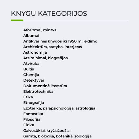
KNYGŲ KATEGORIJOS
Aforizmai, mintys
Albumai
Antikvarinės knygos iki 1950 m. leidimo
Architektūra, statyba, interjeras
Astronomija
Atsiminimai, biografijos
Atvirukai
Buitis
Chemija
Detektyvai
Dokumentinė literatūra
Elektrotechnika
Etika
Etnografija
Ezoterika, parapsichologija, astrologija
Fantastika
Filosofija
Fizika
Galvosūkiai, kryžiažodžiai
Gamta, biologija, botanika, zoologija