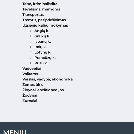
Teisė, kriminalistika
Tėveliams, mamoms
Transportas
Tremtis, pasipriešinimas
Užsienio kalbų mokymas
Anglų k.
Graikų k.
Ispanų k.
Italų k.
Lotynų k.
Prancūzų k.
Rusų k.
Vadovėliai
Vaikams
Verslas, vadyba, ekonomika
Žemės ūkis
Žinynai, enciklopedijos
Žodynai
Žurnalai
MENIU