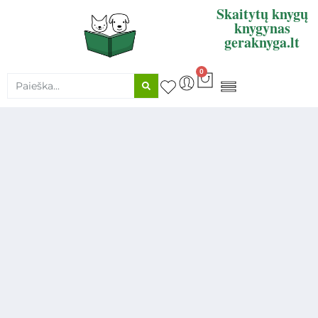
Skaitytų knygų
knygynas
geraknyga.lt
0
KNYGŲ SUPIRKIMAS