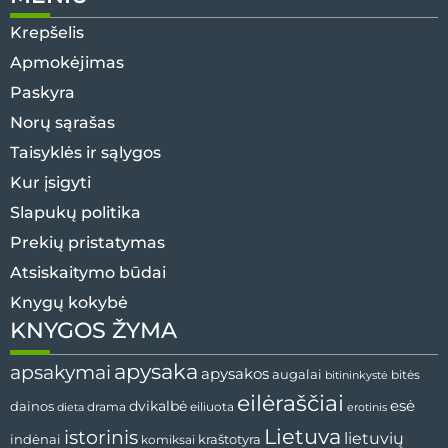
Krepšelis
Apmokėjimas
Paskyra
Norų sąrašas
Taisyklės ir sąlygos
Kur įsigyti
Slapukų politika
Prekių pristatymas
Atsiskaitymo būdai
Knygų kokybė
KNYGOS ŽYMA
apysaka
apsakymai
apysakos
augalai
bitininkystė
bitės
eilėraščiai
esė
dainos
dvikalbė
drama
dieta
eiliuota
erotinis
Lietuva
istorinis
lietuvių
indėnai
komiksai
kraštotyra