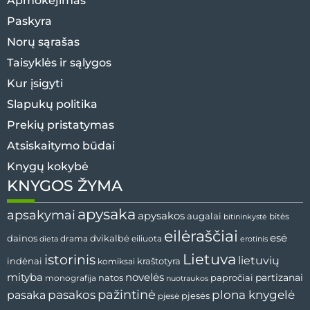
Apmokėjimas
Paskyra
Norų sąrašas
Taisyklės ir sąlygos
Kur įsigyti
Slapukų politika
Prekių pristatymas
Atsiskaitymo būdai
Knygų kokybė
KNYGOS ŽYMA
apysaka
apsakymai
apysakos
augalai
bitės
bitininkystė
eilėraščiai
esė
dvikalbė
dainos
drama
dieta
eiliuota
erotinis
Lietuva
istorinis
lietuvių
indėnai
komiksai
kraštotyra
mityba
novelės
partizanai
natos
papročiai
monografija
nuotraukos
pažintinė
pasaka
pasakos
plona knygelė
pjesės
pjesė