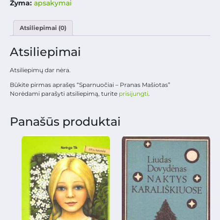
Žyma:
apsakymai
Atsiliepimai (0)
Atsiliepimai
Atsiliepimų dar nėra.
Būkite pirmas aprašęs “Sparnuočiai – Pranas Mašiotas”
Norėdami parašyti atsiliepimą, turite
prisijungti
.
Panašūs produktai