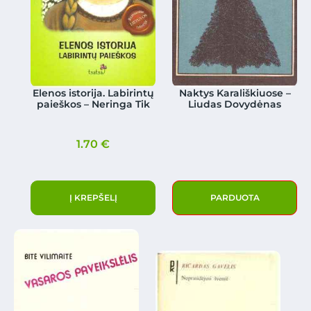
Elenos istorija. Labirintų
Naktys Karališkiuose –
paieškos – Neringa Tik
Liudas Dovydėnas
1.70
€
Į KREPŠELĮ
PARDUOTA