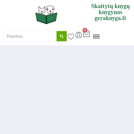
Skaitytų knygų
knygynas
geraknyga.lt
0
KNYGŲ SUPIRKIMAS