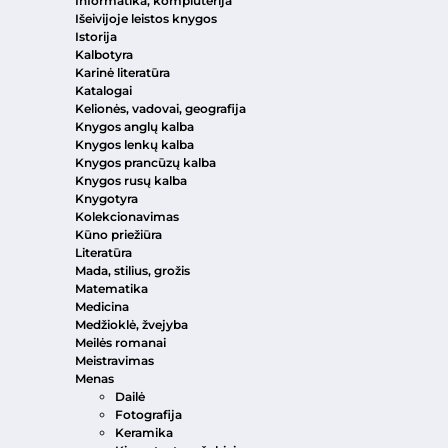
Informatika, kompiuterija
Išeivijoje leistos knygos
Istorija
Kalbotyra
Karinė literatūra
Katalogai
Kelionės, vadovai, geografija
Knygos anglų kalba
Knygos lenkų kalba
Knygos prancūzų kalba
Knygos rusų kalba
Knygotyra
Kolekcionavimas
Kūno priežiūra
Literatūra
Mada, stilius, grožis
Matematika
Medicina
Medžioklė, žvejyba
Meilės romanai
Meistravimas
Menas
Dailė
Fotografija
Keramika