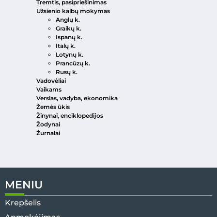
Tremtis, pasipriešinimas
Užsienio kalbų mokymas
Anglų k.
Graikų k.
Ispanų k.
Italų k.
Lotynų k.
Prancūzų k.
Rusų k.
Vadovėliai
Vaikams
Verslas, vadyba, ekonomika
Žemės ūkis
Žinynai, enciklopedijos
Žodynai
Žurnalai
MENIU
Krepšelis