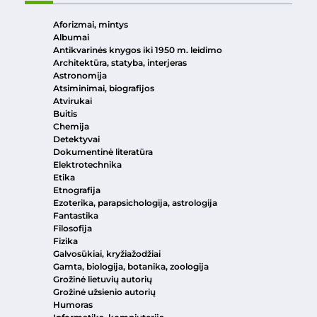
Aforizmai, mintys
Albumai
Antikvarinės knygos iki 1950 m. leidimo
Architektūra, statyba, interjeras
Astronomija
Atsiminimai, biografijos
Atvirukai
Buitis
Chemija
Detektyvai
Dokumentinė literatūra
Elektrotechnika
Etika
Etnografija
Ezoterika, parapsichologija, astrologija
Fantastika
Filosofija
Fizika
Galvosūkiai, kryžiažodžiai
Gamta, biologija, botanika, zoologija
Grožinė lietuvių autorių
Grožinė užsienio autorių
Humoras