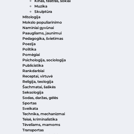
Kinas, teatras, šokiai
Muzika
Skulptūra
Mitologija
Mokslo populiarinimo
Naminiai gyvūnai
Paaugliams, jaunimui
Pedagogika, švietimas
Poezija
Politika
Pomėgiai
Psichologija, sociologija
Publicistika
Rankdarbiai
Receptai, virtuvė
Religija, teologija
Šachmatai, šaškės
Seksologija
Sodas, daržas, gėlės
Sportas
Sveikata
Technika, mechanizmai
Teisė, kriminalistika
Tėveliams, mamoms
Transportas