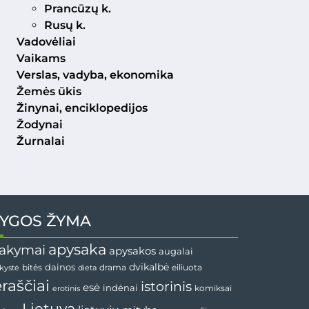
Prancūzų k.
Rusų k.
Vadovėliai
Vaikams
Verslas, vadyba, ekonomika
Žemės ūkis
Žinynai, enciklopedijos
Žodynai
Žurnalai
YGOS ŽYMA
apysaka
akymai
apysakos
augalai
dainos
dvikalbė
drama
nkystė
bitės
dieta
eiliuota
ėraščiai
istorinis
esė
indėnai
komiksai
erotinis
Lietuva