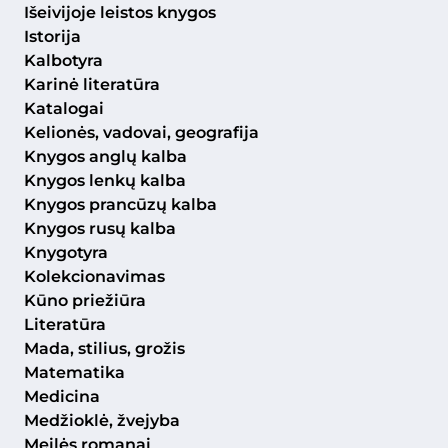
Išeivijoje leistos knygos
Istorija
Kalbotyra
Karinė literatūra
Katalogai
Kelionės, vadovai, geografija
Knygos anglų kalba
Knygos lenkų kalba
Knygos prancūzų kalba
Knygos rusų kalba
Knygotyra
Kolekcionavimas
Kūno priežiūra
Literatūra
Mada, stilius, grožis
Matematika
Medicina
Medžioklė, žvejyba
Meilės romanai