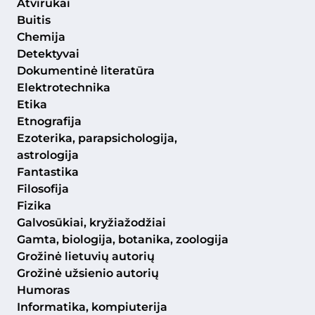
Atvirukai
Buitis
Chemija
Detektyvai
Dokumentinė literatūra
Elektrotechnika
Etika
Etnografija
Ezoterika, parapsichologija,
astrologija
Fantastika
Filosofija
Fizika
Galvosūkiai, kryžiažodžiai
Gamta, biologija, botanika, zoologija
Grožinė lietuvių autorių
Grožinė užsienio autorių
Humoras
Informatika, kompiuterija