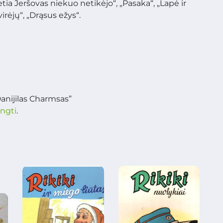
 Petia Jeršovas niekuo netikėjo“, „Pasaka“, „Lapė ir
virėjų“, „Drąsus ežys“.
anijilas Charmsas”
ungti
.