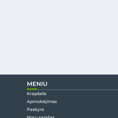
MENIU
Krepšelis
Apmokėjimas
Paskyra
Norų sąrašas