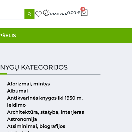
0
0.00
€
PASKYRA
PŠELIS
NYGŲ KATEGORIJOS
Aforizmai, mintys
Albumai
Antikvarinės knygos iki 1950 m.
leidimo
Architektūra, statyba, interjeras
Astronomija
Atsiminimai, biografijos