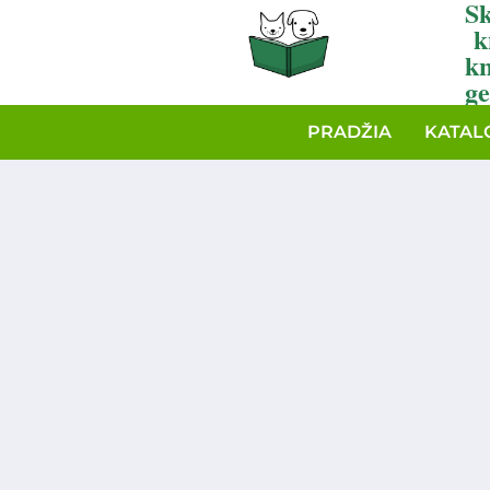
Sk
k
k
ge
PRADŽIA
KATAL