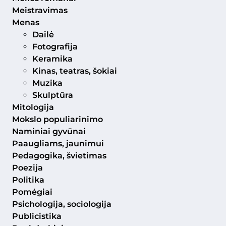
Meistravimas
Menas
Dailė
Fotografija
Keramika
Kinas, teatras, šokiai
Muzika
Skulptūra
Mitologija
Mokslo populiarinimo
Naminiai gyvūnai
Paaugliams, jaunimui
Pedagogika, švietimas
Poezija
Politika
Pomėgiai
Psichologija, sociologija
Publicistika