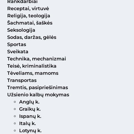
Rankdarbiai
Receptai, virtuvė
Religija, teologija
Šachmatai, šaškės
Seksologija
Sodas, daržas, gėlės
Sportas
Sveikata
Technika, mechanizmai
Teisė, kriminalistika
Tėveliams, mamoms
Transportas
Tremtis, pasipriešinimas
Užsienio kalbų mokymas
Anglų k.
Graikų k.
Ispanų k.
Italų k.
Lotynų k.