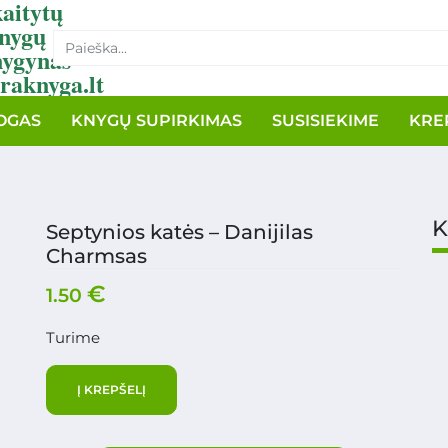
aitytų
nygų
nygynas
raknyga.lt
OGAS
KNYGŲ SUPIRKIMAS
SUSISIEKIME
KRE
K
Septynios katės – Danijilas
Charmsas
€
1.50
Turime
Į KREPŠELĮ