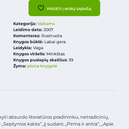
PRIDĖTI Į NORŲ SĄRAŠĄ
Kategorija:
Vaikams
Leidimo data:
2007
Komentaras:
iliustruota
Knygos būklė:
Labai gera
Leidykla:
Vaga
Knygos viršelis:
Minkštas
Knygos puslapių skaičius:
39
Žyma:
plona knygelė
ikyti absurdo literatūros pradininku, netradicinių,
Septynios katės“, jį sudaro: „Pirma ir antra“, „Apie