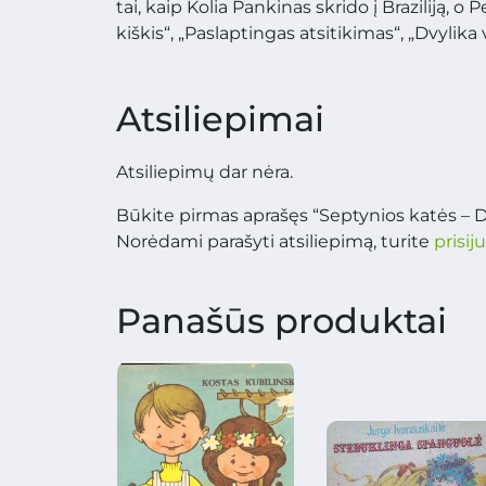
tai, kaip Kolia Pankinas skrido į Braziliją, o
kiškis“, „Paslaptingas atsitikimas“, „Dvylika 
Atsiliepimai
Atsiliepimų dar nėra.
Būkite pirmas aprašęs “Septynios katės – D
Norėdami parašyti atsiliepimą, turite
prisij
Panašūs produktai