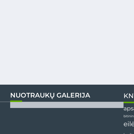
NUOTRAUKŲ GALERIJA
KN
aps
bitini
eil