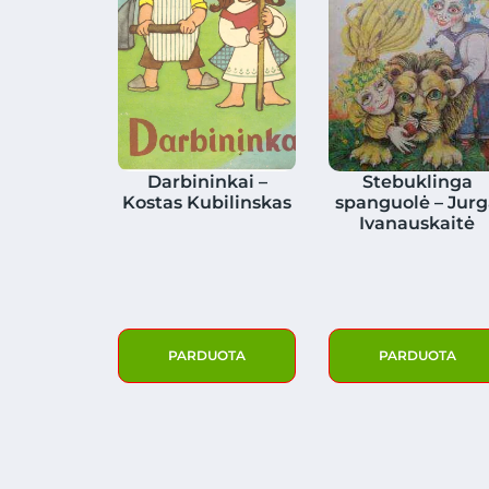
Darbininkai –
Stebuklinga
Kostas Kubilinskas
spanguolė – Jur
Ivanauskaitė
PARDUOTA
PARDUOTA