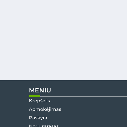
MENIU
Krepšelis
Apmokėjimas
Paskyra
Norų sąrašas