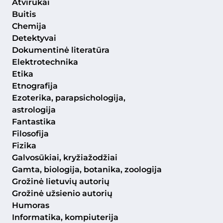
Atvirukai
Buitis
Chemija
Detektyvai
Dokumentinė literatūra
Elektrotechnika
Etika
Etnografija
Ezoterika, parapsichologija,
astrologija
Fantastika
Filosofija
Fizika
Galvosūkiai, kryžiažodžiai
Gamta, biologija, botanika, zoologija
Grožinė lietuvių autorių
Grožinė užsienio autorių
Humoras
Informatika, kompiuterija