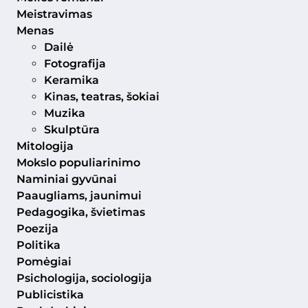
Meistravimas
Menas
Dailė
Fotografija
Keramika
Kinas, teatras, šokiai
Muzika
Skulptūra
Mitologija
Mokslo populiarinimo
Naminiai gyvūnai
Paaugliams, jaunimui
Pedagogika, švietimas
Poezija
Politika
Pomėgiai
Psichologija, sociologija
Publicistika