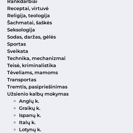
Rankdarbiai
Receptai, virtuvė
Religija, teologija
Šachmatai, šaškės
Seksologija
Sodas, daržas, gėlės
Sportas
Sveikata
Technika, mechanizmai
Teisė, kriminalistika
Tėveliams, mamoms
Transportas
Tremtis, pasipriešinimas
Užsienio kalbų mokymas
Anglų k.
Graikų k.
Ispanų k.
Italų k.
Lotynų k.