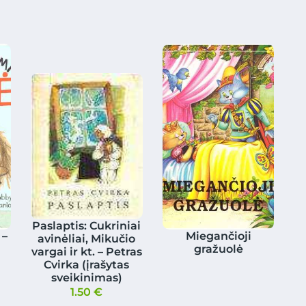
Paslaptis: Cukriniai
 –
Miegančioji
avinėliai, Mikučio
gražuolė
vargai ir kt. – Petras
Cvirka (įrašytas
sveikinimas)
1.50
€