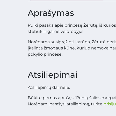
Aprašymas
Puiki pasaka apie princesę Žėrutę, iš kurio
stebuklingame veidrodyje!
Norėdama susigrąžinti karūną, Žėrutė neria 
įkalinta žmogaus kūne, kuriuo nemoka naudo
pokylio princese.
Atsiliepimai
Atsiliepimų dar nėra.
Būkite pirmas aprašęs “Ponių šalies mergai
Norėdami parašyti atsiliepimą, turite
prisij