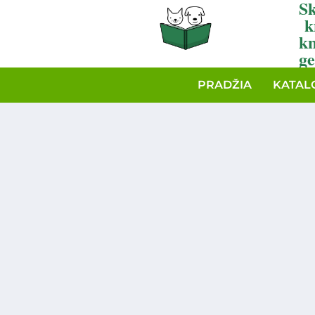
Sk
k
k
ge
PRADŽIA
KATAL