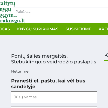
aitytų
nygų
nygynas
raknyga.lt
OGAS
KNYGŲ SUPIRKIMAS
SUSISIEKIME
KRE
K
Ponių šalies mergaitės.
Stebuklingojo veidrodžio paslaptis
Neturime
Pranešti el. paštu, kai vėl bus
sandėlyje