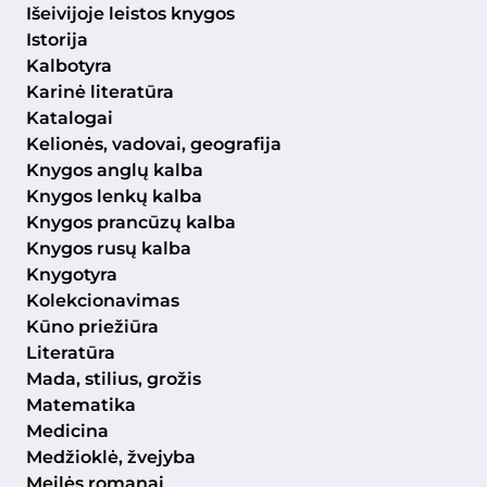
Išeivijoje leistos knygos
Istorija
Kalbotyra
Karinė literatūra
Katalogai
Kelionės, vadovai, geografija
Knygos anglų kalba
Knygos lenkų kalba
Knygos prancūzų kalba
Knygos rusų kalba
Knygotyra
Kolekcionavimas
Kūno priežiūra
Literatūra
Mada, stilius, grožis
Matematika
Medicina
Medžioklė, žvejyba
Meilės romanai