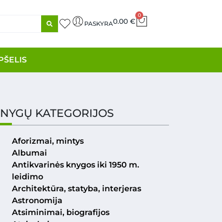
0
0.00
€
PASKYRA
PŠELIS
NYGŲ KATEGORIJOS
Aforizmai, mintys
Albumai
Antikvarinės knygos iki 1950 m.
leidimo
Architektūra, statyba, interjeras
Astronomija
Atsiminimai, biografijos