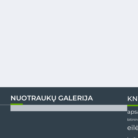
NUOTRAUKŲ GALERIJA
KN
aps
bitini
eil