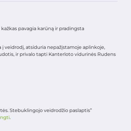
s kažkas pavagia karūną ir pradingsta
į veidrodį, atsiduria nepažįstamoje aplinkoje,
tis, ir privalo tapti Kanterloto vidurinės Rudens
tės. Stebuklingojo veidrodžio paslaptis”
ungti
.