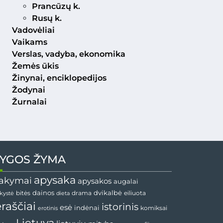
Prancūzų k.
Rusų k.
Vadovėliai
Vaikams
Verslas, vadyba, ekonomika
Žemės ūkis
Žinynai, enciklopedijos
Žodynai
Žurnalai
YGOS ŽYMA
apysaka
akymai
apysakos
augalai
dvikalbė
dainos
drama
bitės
dieta
eiliuota
nkystė
ėraščiai
istorinis
esė
indėnai
komiksai
erotinis
Lietuva