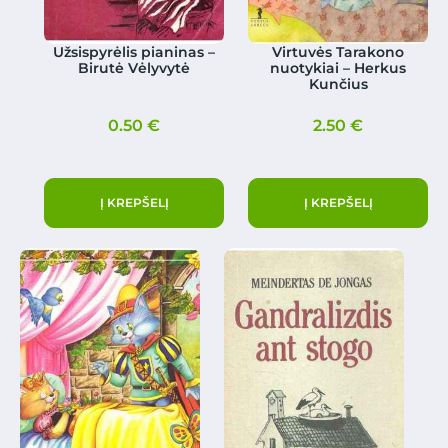
Užsispyrėlis pianinas –
Virtuvės Tarakono
Birutė Vėlyvytė
nuotykiai – Herkus
Kunčius
0.50
€
2.50
€
Į KREPŠELĮ
Į KREPŠELĮ