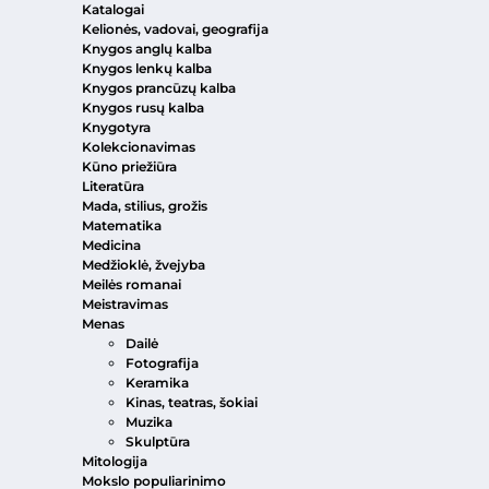
Katalogai
Kelionės, vadovai, geografija
Knygos anglų kalba
Knygos lenkų kalba
Knygos prancūzų kalba
Knygos rusų kalba
Knygotyra
Kolekcionavimas
Kūno priežiūra
Literatūra
Mada, stilius, grožis
Matematika
Medicina
Medžioklė, žvejyba
Meilės romanai
Meistravimas
Menas
Dailė
Fotografija
Keramika
Kinas, teatras, šokiai
Muzika
Skulptūra
Mitologija
Mokslo populiarinimo