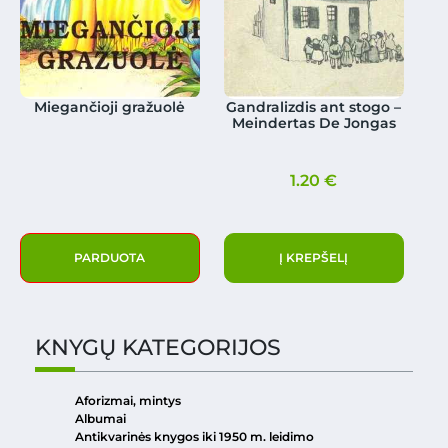
Miegančioji gražuolė
Gandralizdis ant stogo –
Meindertas De Jongas
1.20
€
PARDUOTA
Į KREPŠELĮ
KNYGŲ KATEGORIJOS
Aforizmai, mintys
Albumai
Antikvarinės knygos iki 1950 m. leidimo