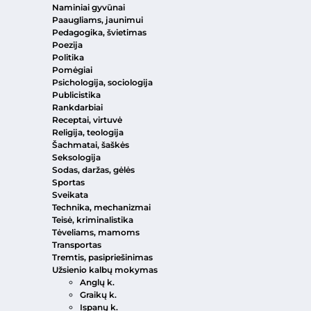
Naminiai gyvūnai
Paaugliams, jaunimui
Pedagogika, švietimas
Poezija
Politika
Pomėgiai
Psichologija, sociologija
Publicistika
Rankdarbiai
Receptai, virtuvė
Religija, teologija
Šachmatai, šaškės
Seksologija
Sodas, daržas, gėlės
Sportas
Sveikata
Technika, mechanizmai
Teisė, kriminalistika
Tėveliams, mamoms
Transportas
Tremtis, pasipriešinimas
Užsienio kalbų mokymas
Anglų k.
Graikų k.
Ispanų k.