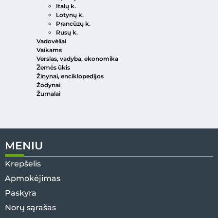
Italų k.
Lotynų k.
Prancūzų k.
Rusų k.
Vadovėliai
Vaikams
Verslas, vadyba, ekonomika
Žemės ūkis
Žinynai, enciklopedijos
Žodynai
Žurnalai
MENIU
Krepšelis
Apmokėjimas
Paskyra
Norų sąrašas