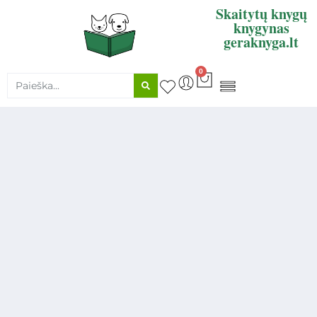
Skaitytų knygų
knygynas
geraknyga.lt
0
KNYGŲ SUPIRKIMAS