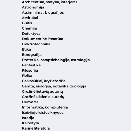
Architektūra, statyba, interjeras
Astronomija
Atsiminimai, biografijos
Atvirukai
Buitis
Chemija
Detektyvai
Dokumentinė literatūra
Elektrotechnika
Etika
Etnografija
Ezoterika, parapsichologija, astrologija
Fantastika
Filosofija
Fizika
Galvosūkiai, kryžiažodžiai
Gamta, biologija, botanika, zoologija
Grožinė lietuvių autorių
Grožinė užsienio autorių
Humoras
Informatika, kompiuterija
Išeivijoje leistos knygos
Istorija
Kalbotyra
Karinė literatūra