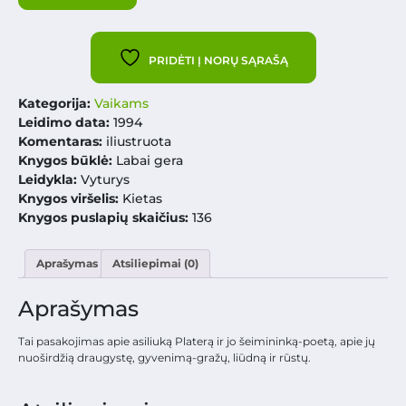
PRIDĖTI Į NORŲ SĄRAŠĄ
Kategorija:
Vaikams
Leidimo data:
1994
Komentaras:
iliustruota
Knygos būklė:
Labai gera
Leidykla:
Vyturys
Knygos viršelis:
Kietas
Knygos puslapių skaičius:
136
Aprašymas
Atsiliepimai (0)
Aprašymas
Tai pasakojimas apie asiliuką Platerą ir jo šeimininką-poetą, apie jų
nuoširdžią draugystę, gyvenimą-gražų, liūdną ir rūstų.