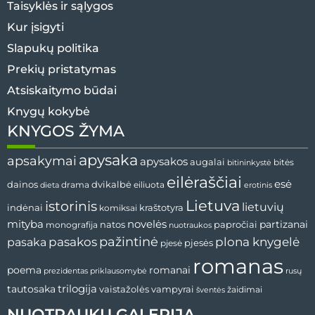
Taisyklės ir sąlygos
Kur įsigyti
Slapukų politika
Prekių pristatymas
Atsiskaitymo būdai
Knygų kokybė
KNYGOS ŽYMA
apysaka
apsakymai
apysakos
augalai
bitės
bitininkystė
eilėraščiai
esė
dvikalbė
dainos
drama
dieta
eiliuota
erotinis
Lietuva
istorinis
lietuvių
indėnai
komiksai
kraštotyra
mityba
novelės
partizanai
natos
papročiai
monografija
nuotraukos
pažintinė
pasaka
pasakos
plona knygelė
pjesės
pjesė
romanas
romanai
poema
prezidentas
priklausomybė
rusų
tautosaka
trilogija
vaistažolės
vampyrai
žaidimai
šventės
NUOTRAUKŲ GALERIJA