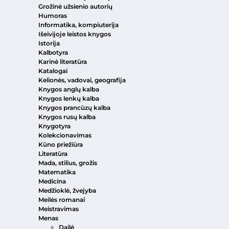
Grožinė užsienio autorių
Humoras
Informatika, kompiuterija
Išeivijoje leistos knygos
Istorija
Kalbotyra
Karinė literatūra
Katalogai
Kelionės, vadovai, geografija
Knygos anglų kalba
Knygos lenkų kalba
Knygos prancūzų kalba
Knygos rusų kalba
Knygotyra
Kolekcionavimas
Kūno priežiūra
Literatūra
Mada, stilius, grožis
Matematika
Medicina
Medžioklė, žvejyba
Meilės romanai
Meistravimas
Menas
Dailė