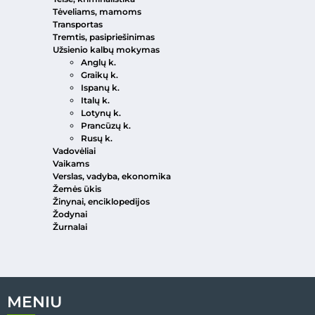
Tėveliams, mamoms
Transportas
Tremtis, pasipriešinimas
Užsienio kalbų mokymas
Anglų k.
Graikų k.
Ispanų k.
Italų k.
Lotynų k.
Prancūzų k.
Rusų k.
Vadovėliai
Vaikams
Verslas, vadyba, ekonomika
Žemės ūkis
Žinynai, enciklopedijos
Žodynai
Žurnalai
MENIU