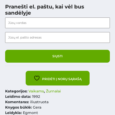
Pranešti el. paštu, kai vėl bus
sandėlyje
PRIDĖTI Į NORŲ SĄRAŠĄ
Kategorijos:
Vaikams
,
Žurnalai
Leidimo data:
1992
Komentaras:
iliustruota
Knygos būklė:
Gera
Leidykla:
Egmont