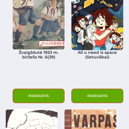
Žvaigždutė 1953 m.
All u need is space
birželis Nr. 6(39)
(lietuviškai)
PARDUOTA
PARDUOTA