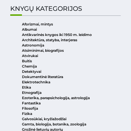
KNYGŲ KATEGORIJOS
Aforizmai, mintys
Albumai
Antikvarinės knygos iki 1950 m. leidimo
Architektūra, statyba, interjeras
Astronomija
Atsiminimai, biografijos
Atvirukai
Buitis
Chemija
Detektyvai
Dokumentinė literatūra
Elektrotechnika
Etika
Etnografija
Ezoterika, parapsichologija, astrologija
Fantastika
Filosofija
Fizika
Galvosūkiai, kryžiažodžiai
Gamta, biologija, botanika, zoologija
Grožinė lietuvių autorių