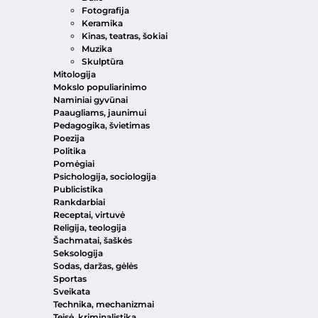
Fotografija
Keramika
Kinas, teatras, šokiai
Muzika
Skulptūra
Mitologija
Mokslo populiarinimo
Naminiai gyvūnai
Paaugliams, jaunimui
Pedagogika, švietimas
Poezija
Politika
Pomėgiai
Psichologija, sociologija
Publicistika
Rankdarbiai
Receptai, virtuvė
Religija, teologija
Šachmatai, šaškės
Seksologija
Sodas, daržas, gėlės
Sportas
Sveikata
Technika, mechanizmai
Teisė, kriminalistika