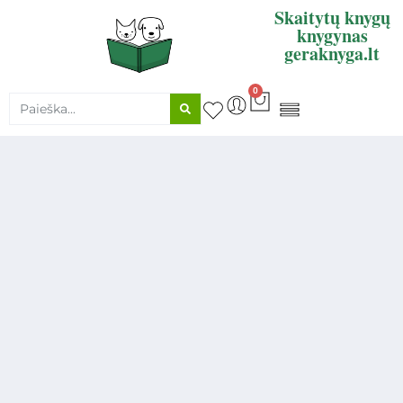
Skaitytų knygų
knygynas
geraknyga.lt
0
KNYGŲ SUPIRKIMAS