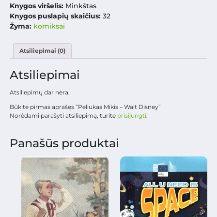
Knygos viršelis:
Minkštas
Knygos puslapių skaičius:
32
Žyma:
komiksai
Atsiliepimai (0)
Atsiliepimai
Atsiliepimų dar nėra.
Būkite pirmas aprašęs “Peliukas Mikis – Walt Disney”
Norėdami parašyti atsiliepimą, turite
prisijungti
.
Panašūs produktai