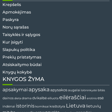
Krepšelis
Apmokėjimas
Paskyra
Norų sąrašas
Taisyklės ir sąlygos
Kur įsigyti
Slapukų politika
Prekių pristatymas
Atsiskaitymo būdai
Knygų kokybė
KNYGOS ŽYMA
apysaka
apsakymai
apysakos
augalai
bitininkystė
bitės
eilėraščiai
esė
dainos
dvikalbė
drama
dieta
eiliuota
erotinis
Lietuva
istorinis
lietuvių
indėnai
komiksai
kraštotyra