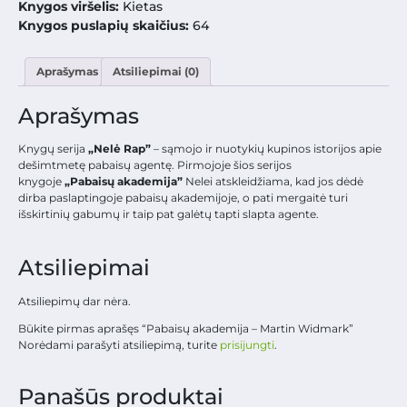
Knygos viršelis:
Kietas
Knygos puslapių skaičius:
64
Aprašymas
Atsiliepimai (0)
Aprašymas
Knygų serija
„Nelė Rap”
– sąmojo ir nuotykių kupinos istorijos apie
dešimtmetę pabaisų agentę. Pirmojoje šios serijos
knygoje
„Pabaisų akademija”
Nelei atskleidžiama, kad jos dėdė
dirba paslaptingoje pabaisų akademijoje, o pati mergaitė turi
išskirtinių gabumų ir taip pat galėtų tapti slapta agente.
Atsiliepimai
Atsiliepimų dar nėra.
Būkite pirmas aprašęs “Pabaisų akademija – Martin Widmark”
Norėdami parašyti atsiliepimą, turite
prisijungti
.
Panašūs produktai