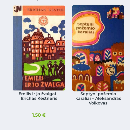
Emilis ir jo žvalgai –
Septyni požemio
Erichas Kestneris
karaliai – Aleksandras
Volkovas
1.50
€