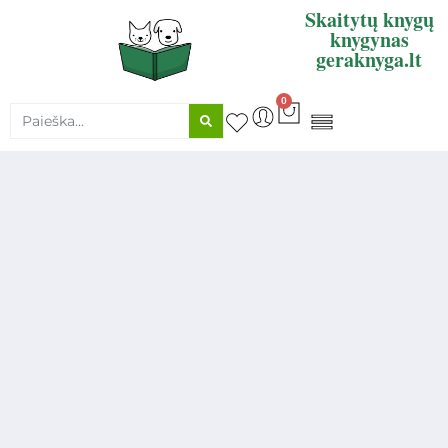
Skaitytų knygų
knygynas
geraknyga.lt
0
KNYGŲ SUPIRKIMAS