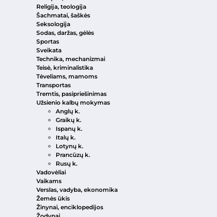
Religija, teologija
Šachmatai, šaškės
Seksologija
Sodas, daržas, gėlės
Sportas
Sveikata
Technika, mechanizmai
Teisė, kriminalistika
Tėveliams, mamoms
Transportas
Tremtis, pasipriešinimas
Užsienio kalbų mokymas
Anglų k.
Graikų k.
Ispanų k.
Italų k.
Lotynų k.
Prancūzų k.
Rusų k.
Vadovėliai
Vaikams
Verslas, vadyba, ekonomika
Žemės ūkis
Žinynai, enciklopedijos
Žodynai