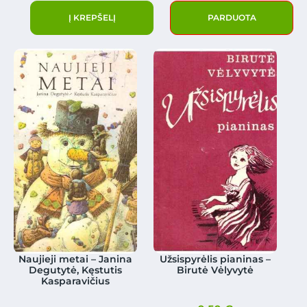
Į KREPŠELĮ
PARDUOTA
Naujieji metai – Janina
Užsispyrėlis pianinas –
Degutytė, Kęstutis
Birutė Vėlyvytė
Kasparavičius