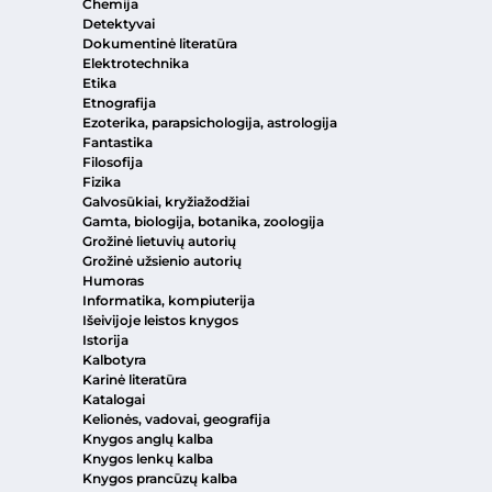
Chemija
Detektyvai
Dokumentinė literatūra
Elektrotechnika
Etika
Etnografija
Ezoterika, parapsichologija, astrologija
Fantastika
Filosofija
Fizika
Galvosūkiai, kryžiažodžiai
Gamta, biologija, botanika, zoologija
Grožinė lietuvių autorių
Grožinė užsienio autorių
Humoras
Informatika, kompiuterija
Išeivijoje leistos knygos
Istorija
Kalbotyra
Karinė literatūra
Katalogai
Kelionės, vadovai, geografija
Knygos anglų kalba
Knygos lenkų kalba
Knygos prancūzų kalba