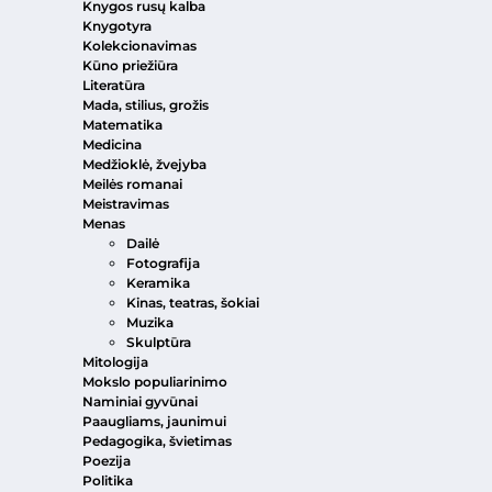
Knygos rusų kalba
Knygotyra
Kolekcionavimas
Kūno priežiūra
Literatūra
Mada, stilius, grožis
Matematika
Medicina
Medžioklė, žvejyba
Meilės romanai
Meistravimas
Menas
Dailė
Fotografija
Keramika
Kinas, teatras, šokiai
Muzika
Skulptūra
Mitologija
Mokslo populiarinimo
Naminiai gyvūnai
Paaugliams, jaunimui
Pedagogika, švietimas
Poezija
Politika