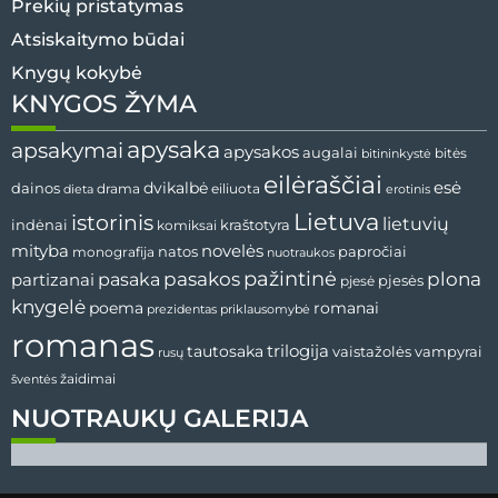
Prekių pristatymas
Atsiskaitymo būdai
Knygų kokybė
KNYGOS ŽYMA
apysaka
apsakymai
apysakos
augalai
bitininkystė
bitės
eilėraščiai
esė
dainos
dvikalbė
drama
dieta
eiliuota
erotinis
Lietuva
istorinis
lietuvių
indėnai
komiksai
kraštotyra
mityba
novelės
natos
papročiai
monografija
nuotraukos
pažintinė
pasaka
pasakos
plona
partizanai
pjesės
pjesė
knygelė
poema
romanai
prezidentas
priklausomybė
romanas
tautosaka
trilogija
vaistažolės
vampyrai
rusų
žaidimai
šventės
NUOTRAUKŲ GALERIJA