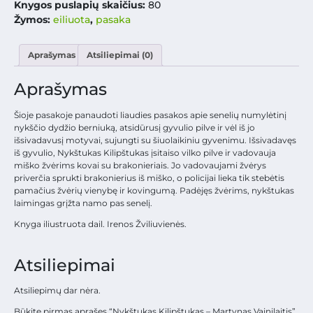
Knygos puslapių skaičius:
80
Žymos:
eiliuota
,
pasaka
Aprašymas
Atsiliepimai (0)
Aprašymas
Šioje pasakoje panaudoti liaudies pasakos apie senelių numylėtinį
nykščio dydžio berniuką, atsidūrusį gyvulio pilve ir vėl iš jo
išsivadavusį motyvai, sujungti su šiuolaikiniu gyvenimu. Išsivadavęs
iš gyvulio, Nykštukas Kilipštukas įsitaiso vilko pilve ir vadovauja
miško žvėrims kovai su brakonieriais. Jo vadovaujami žvėrys
priverčia sprukti brakonierius iš miško, o policijai lieka tik stebėtis
pamačius žvėrių vienybę ir kovingumą. Padėjęs žvėrims, nykštukas
laimingas grįžta namo pas senelį.
Knyga iliustruota dail. Irenos Žviliuvienės.
Atsiliepimai
Atsiliepimų dar nėra.
Būkite pirmas aprašęs “Nykštukas Kilipštukas – Martynas Vainilaitis”