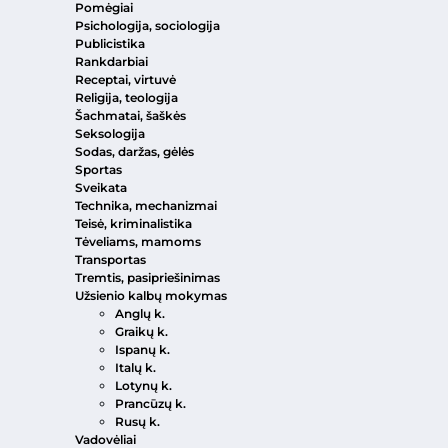
Pomėgiai
Psichologija, sociologija
Publicistika
Rankdarbiai
Receptai, virtuvė
Religija, teologija
Šachmatai, šaškės
Seksologija
Sodas, daržas, gėlės
Sportas
Sveikata
Technika, mechanizmai
Teisė, kriminalistika
Tėveliams, mamoms
Transportas
Tremtis, pasipriešinimas
Užsienio kalbų mokymas
Anglų k.
Graikų k.
Ispanų k.
Italų k.
Lotynų k.
Prancūzų k.
Rusų k.
Vadovėliai