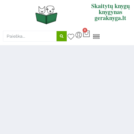
Skaitytų knygų
knygynas
geraknyga.lt
0
KNYGŲ SUPIRKIMAS