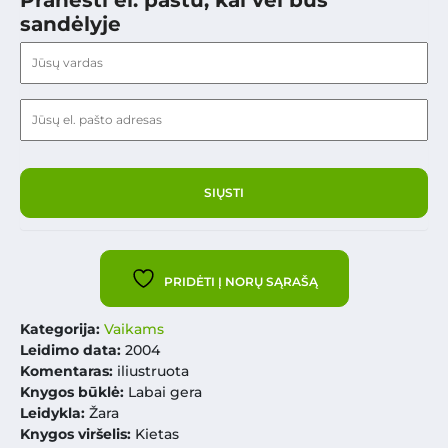
Pranešti el. paštu, kai vėl bus
sandėlyje
PRIDĖTI Į NORŲ SĄRAŠĄ
Kategorija:
Vaikams
Leidimo data:
2004
Komentaras:
iliustruota
Knygos būklė:
Labai gera
Leidykla:
Žara
Knygos viršelis:
Kietas