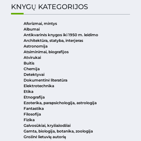
KNYGŲ KATEGORIJOS
Aforizmai, mintys
Albumai
Antikvarinės knygos iki 1950 m. leidimo
Architektūra, statyba, interjeras
Astronomija
Atsiminimai, biografijos
Atvirukai
Buitis
Chemija
Detektyvai
Dokumentinė literatūra
Elektrotechnika
Etika
Etnografija
Ezoterika, parapsichologija, astrologija
Fantastika
Filosofija
Fizika
Galvosūkiai, kryžiažodžiai
Gamta, biologija, botanika, zoologija
Grožinė lietuvių autorių