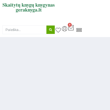
Skaitytų knygų knygynas
geraknyga.lt
0
KNYGŲ SUPIRKIMAS