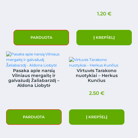
1.20
€
PARDUOTA
Į KREPŠELĮ
Pasaka apie narsią
Virtuvės Tarakono
Vilniaus mergaitę ir
nuotykiai – Herkus
galvažudį Žaliabarzdį –
Kunčius
Aldona Liobytė
2.50
€
PARDUOTA
Į KREPŠELĮ