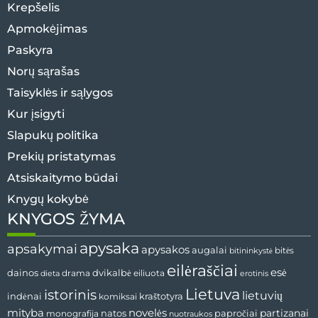
Krepšelis
Apmokėjimas
Paskyra
Norų sąrašas
Taisyklės ir sąlygos
Kur įsigyti
Slapukų politika
Prekių pristatymas
Atsiskaitymo būdai
Knygų kokybė
KNYGOS ŽYMA
apysaka
apsakymai
apysakos
augalai
bitės
bitininkystė
eilėraščiai
esė
dvikalbė
dainos
drama
dieta
eiliuota
erotinis
Lietuva
istorinis
lietuvių
indėnai
komiksai
kraštotyra
mityba
novelės
partizanai
natos
papročiai
monografija
nuotraukos