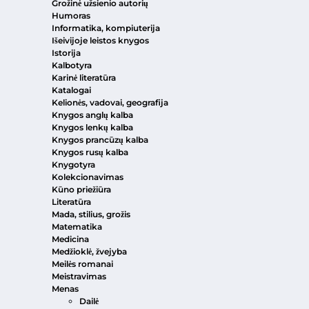
Grožinė užsienio autorių
Humoras
Informatika, kompiuterija
Išeivijoje leistos knygos
Istorija
Kalbotyra
Karinė literatūra
Katalogai
Kelionės, vadovai, geografija
Knygos anglų kalba
Knygos lenkų kalba
Knygos prancūzų kalba
Knygos rusų kalba
Knygotyra
Kolekcionavimas
Kūno priežiūra
Literatūra
Mada, stilius, grožis
Matematika
Medicina
Medžioklė, žvejyba
Meilės romanai
Meistravimas
Menas
Dailė