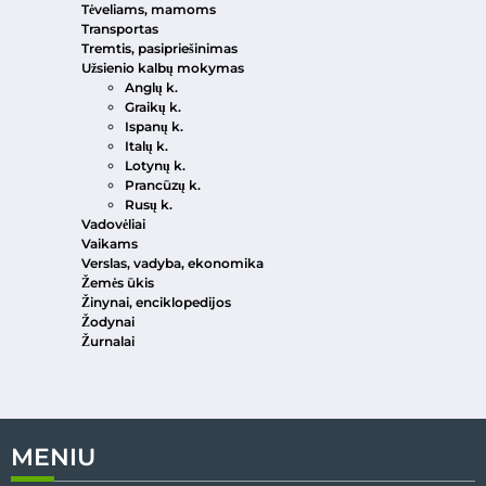
Tėveliams, mamoms
Transportas
Tremtis, pasipriešinimas
Užsienio kalbų mokymas
Anglų k.
Graikų k.
Ispanų k.
Italų k.
Lotynų k.
Prancūzų k.
Rusų k.
Vadovėliai
Vaikams
Verslas, vadyba, ekonomika
Žemės ūkis
Žinynai, enciklopedijos
Žodynai
Žurnalai
MENIU