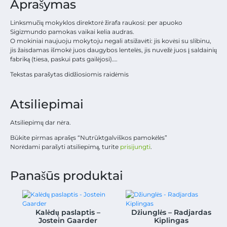
Aprašymas
Linksmučių mokyklos direktorė žirafa raukosi: per apuoko
Sigizmundo pamokas vaikai kelia audras.
O mokiniai naujuoju mokytoju negali atsižavėti: jis kovėsi su slibinu,
jis žaisdamas išmokė juos daugybos lentelės, jis nuvežė juos į saldainių
fabriką (tiesa, paskui pats gailėjosi)….
Tekstas parašytas didžiosiomis raidėmis
Atsiliepimai
Atsiliepimų dar nėra.
Būkite pirmas aprašęs “Nutrūktgalviškos pamokėlės”
Norėdami parašyti atsiliepimą, turite
prisijungti
.
Panašūs produktai
Kalėdų paslaptis –
Džiunglės – Radjardas
Jostein Gaarder
Kiplingas