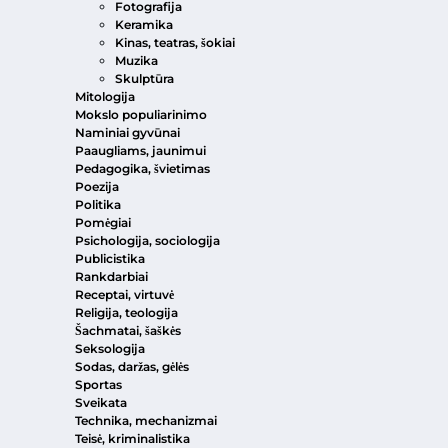
Fotografija
Keramika
Kinas, teatras, šokiai
Muzika
Skulptūra
Mitologija
Mokslo populiarinimo
Naminiai gyvūnai
Paaugliams, jaunimui
Pedagogika, švietimas
Poezija
Politika
Pomėgiai
Psichologija, sociologija
Publicistika
Rankdarbiai
Receptai, virtuvė
Religija, teologija
Šachmatai, šaškės
Seksologija
Sodas, daržas, gėlės
Sportas
Sveikata
Technika, mechanizmai
Teisė, kriminalistika