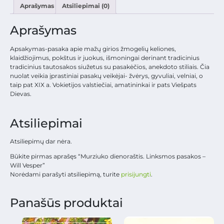
Aprašymas
Atsiliepimai (0)
Aprašymas
Apsakymas-pasaka apie mažų girios žmogelių keliones,
klaidžiojimus, pokštus ir juokus, išmoningai derinant tradicinius
tradicinius tautosakos siužetus su pasakėčios, anekdoto stiliais. Čia
nuolat veikia įprastiniai pasakų veikėjai- žvėrys, gyvuliai, velniai, o
taip pat XIX a. Vokietijos valstiečiai, amatininkai ir pats Viešpats
Dievas.
Atsiliepimai
Atsiliepimų dar nėra.
Būkite pirmas aprašęs “Murziuko dienoraštis. Linksmos pasakos –
Will Vesper”
Norėdami parašyti atsiliepimą, turite
prisijungti
.
Panašūs produktai