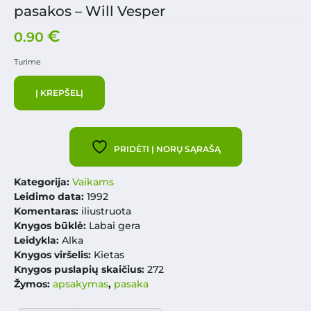
pasakos – Will Vesper
€
0.90
Turime
Į KREPŠELĮ
PRIDĖTI Į NORŲ SĄRAŠĄ
Kategorija:
Vaikams
Leidimo data:
1992
Komentaras:
iliustruota
Knygos būklė:
Labai gera
Leidykla:
Alka
Knygos viršelis:
Kietas
Knygos puslapių skaičius:
272
Žymos:
apsakymas
,
pasaka