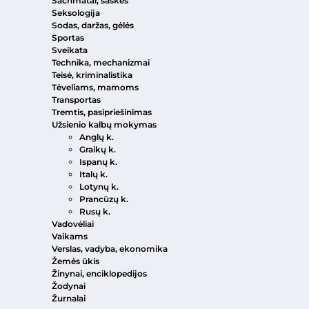
Šachmatai, šaškės
Seksologija
Sodas, daržas, gėlės
Sportas
Sveikata
Technika, mechanizmai
Teisė, kriminalistika
Tėveliams, mamoms
Transportas
Tremtis, pasipriešinimas
Užsienio kalbų mokymas
Anglų k.
Graikų k.
Ispanų k.
Italų k.
Lotynų k.
Prancūzų k.
Rusų k.
Vadovėliai
Vaikams
Verslas, vadyba, ekonomika
Žemės ūkis
Žinynai, enciklopedijos
Žodynai
Žurnalai