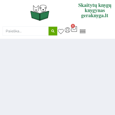
Skaitytų knygų
knygynas
geraknyga.lt
0
KNYGŲ SUPIRKIMAS