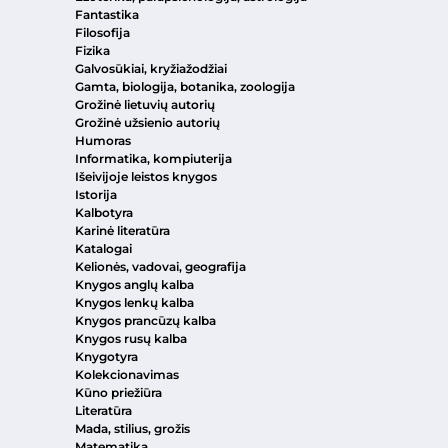
Fantastika
Filosofija
Fizika
Galvosūkiai, kryžiažodžiai
Gamta, biologija, botanika, zoologija
Grožinė lietuvių autorių
Grožinė užsienio autorių
Humoras
Informatika, kompiuterija
Išeivijoje leistos knygos
Istorija
Kalbotyra
Karinė literatūra
Katalogai
Kelionės, vadovai, geografija
Knygos anglų kalba
Knygos lenkų kalba
Knygos prancūzų kalba
Knygos rusų kalba
Knygotyra
Kolekcionavimas
Kūno priežiūra
Literatūra
Mada, stilius, grožis
Matematika