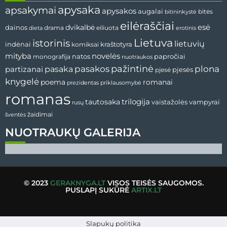
apysaka
apsakymai
apysakos
augalai
bitininkystė
bitės
eilėraščiai
esė
dainos
dvikalbė
drama
dieta
eiliuota
erotinis
Lietuva
istorinis
lietuvių
indėnai
komiksai
kraštotyra
mityba
novelės
natos
papročiai
monografija
nuotraukos
pažintinė
pasaka
pasakos
plona
partizanai
pjesės
pjesė
knygelė
poema
romanai
prezidentas
priklausomybė
romanas
tautosaka
trilogija
vaistažolės
vampyrai
rusų
žaidimai
šventės
NUOTRAUKŲ GALERIJA
© 2023
GERAKNYGA.LT
VISOS TEISĖS SAUGOMOS.
PUSLAPĮ SUKŪRĖ
ARTIX.LT
Slapukų politika