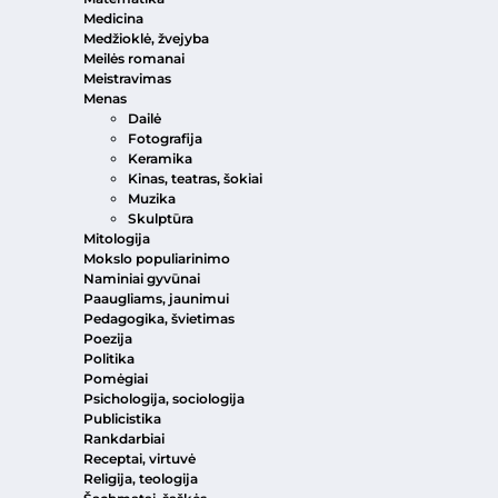
Medicina
Medžioklė, žvejyba
Meilės romanai
Meistravimas
Menas
Dailė
Fotografija
Keramika
Kinas, teatras, šokiai
Muzika
Skulptūra
Mitologija
Mokslo populiarinimo
Naminiai gyvūnai
Paaugliams, jaunimui
Pedagogika, švietimas
Poezija
Politika
Pomėgiai
Psichologija, sociologija
Publicistika
Rankdarbiai
Receptai, virtuvė
Religija, teologija