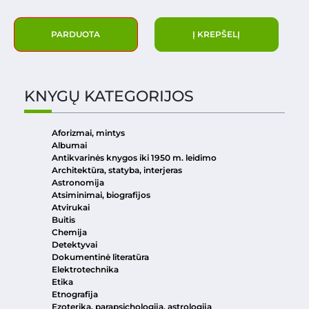
PARDUOTA
Į KREPŠELĮ
KNYGŲ KATEGORIJOS
Aforizmai, mintys
Albumai
Antikvarinės knygos iki 1950 m. leidimo
Architektūra, statyba, interjeras
Astronomija
Atsiminimai, biografijos
Atvirukai
Buitis
Chemija
Detektyvai
Dokumentinė literatūra
Elektrotechnika
Etika
Etnografija
Ezoterika, parapsichologija, astrologija