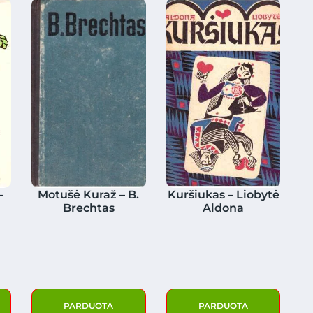
–
Motušė Kuraž – B.
Kuršiukas – Liobytė
Brechtas
Aldona
PARDUOTA
PARDUOTA