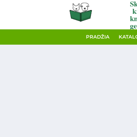
Sk
k
k
ge
PRADŽIA
KATAL