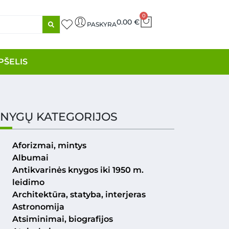
0
0.00
€
PASKYRA
PŠELIS
NYGŲ KATEGORIJOS
Aforizmai, mintys
Albumai
Antikvarinės knygos iki 1950 m.
leidimo
Architektūra, statyba, interjeras
Astronomija
Atsiminimai, biografijos