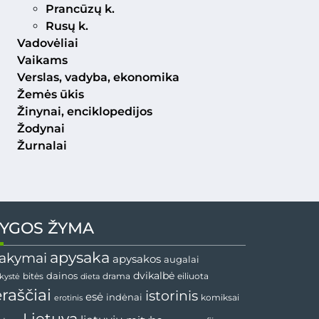
Prancūzų k.
Rusų k.
Vadovėliai
Vaikams
Verslas, vadyba, ekonomika
Žemės ūkis
Žinynai, enciklopedijos
Žodynai
Žurnalai
YGOS ŽYMA
apysaka
akymai
apysakos
augalai
dainos
dvikalbė
drama
nkystė
bitės
dieta
eiliuota
ėraščiai
istorinis
esė
indėnai
komiksai
erotinis
Lietuva