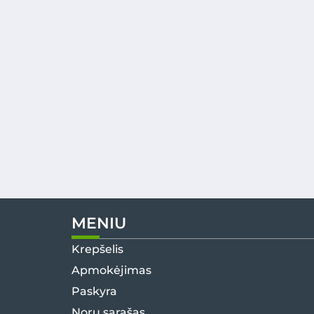
MENIU
Krepšelis
Apmokėjimas
Paskyra
Norų sąrašas