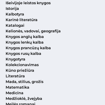
Išeivijoje leistos knygos
Istorija
Kalbotyra
Karinė literatūra
Katalogai
Kelionės, vadovai, geografija
Knygos anglų kalba
Knygos lenkų kalba
Knygos prancūzų kalba
Knygos rusų kalba
Knygotyra
Kolekcionavimas
Kūno priežiūra
Literatūra
Mada, stilius, grožis
Matematika
Medicina
Medžioklė, žvejyba
Meilės romanai