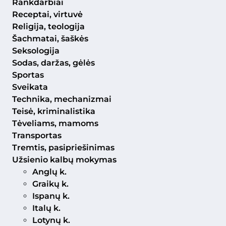
Rankdarbiai
Receptai, virtuvė
Religija, teologija
Šachmatai, šaškės
Seksologija
Sodas, daržas, gėlės
Sportas
Sveikata
Technika, mechanizmai
Teisė, kriminalistika
Tėveliams, mamoms
Transportas
Tremtis, pasipriešinimas
Užsienio kalbų mokymas
Anglų k.
Graikų k.
Ispanų k.
Italų k.
Lotynų k.