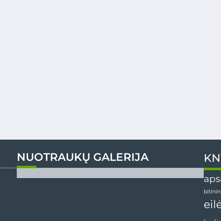
NUOTRAUKŲ GALERIJA
KN
aps
bitini
eil