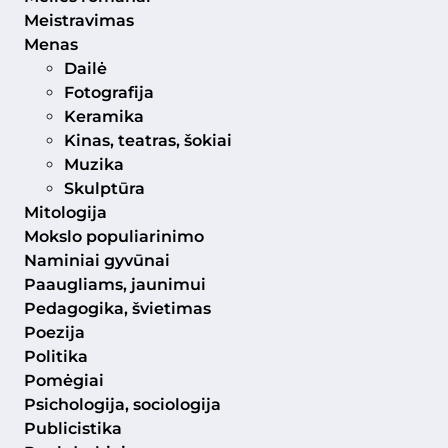
Meistravimas
Menas
Dailė
Fotografija
Keramika
Kinas, teatras, šokiai
Muzika
Skulptūra
Mitologija
Mokslo populiarinimo
Naminiai gyvūnai
Paaugliams, jaunimui
Pedagogika, švietimas
Poezija
Politika
Pomėgiai
Psichologija, sociologija
Publicistika