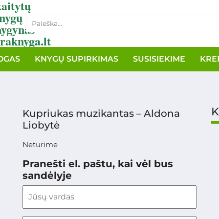
aitytų
nygų
nygynas
raknyga.lt
OGAS
KNYGŲ SUPIRKIMAS
SUSISIEKIME
KRE
K
Kupriukas muzikantas – Aldona
Liobytė
Neturime
Pranešti el. paštu, kai vėl bus
sandėlyje