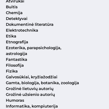
Atvirukai
Buitis
Chemija
Detektyvai
Dokumentinė literatūra
Elektrotechnika
Etika
Etnografija
Ezoterika, parapsichologija,
astrologija
Fantastika
Filosofija
Fizika
Galvosūkiai, kryžiažodžiai
Gamta, biologija, botanika, zoologija
Grožinė lietuvių autorių
Grožinė užsienio autorių
Humoras
Informatika, kompiuterija