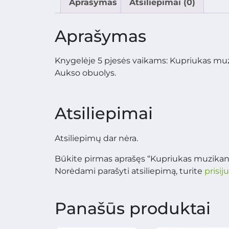
Aprašymas
Atsiliepimai (0)
Aprašymas
Knygelėje 5 pjesės vaikams: Kupriukas muz
Aukso obuolys.
Atsiliepimai
Atsiliepimų dar nėra.
Būkite pirmas aprašęs “Kupriukas muzikan
Norėdami parašyti atsiliepimą, turite
prisij
Panašūs produktai