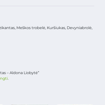
ikantas, Meškos trobelė, Kuršiukas, Devyniabrolė,
tas – Aldona Liobytė”
ungti
.