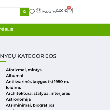
0
0.00
€
PASKYRA
PŠELIS
NYGŲ KATEGORIJOS
Aforizmai, mintys
Albumai
Antikvarinės knygos iki 1950 m.
leidimo
Architektūra, statyba, interjeras
Astronomija
Atsiminimai, biografijos