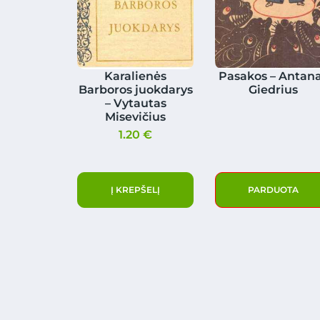
Karalienės
Pasakos – Antan
Barboros juokdarys
Giedrius
– Vytautas
Misevičius
1.20
€
Į KREPŠELĮ
PARDUOTA