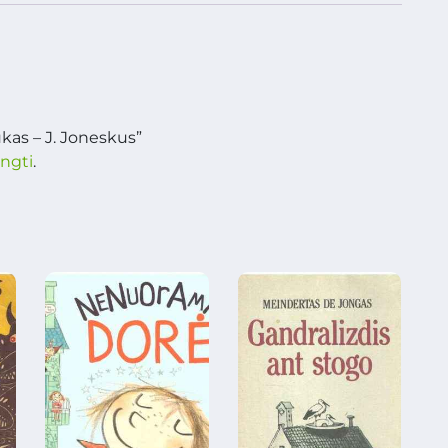
kas – J. Joneskus”
ungti
.