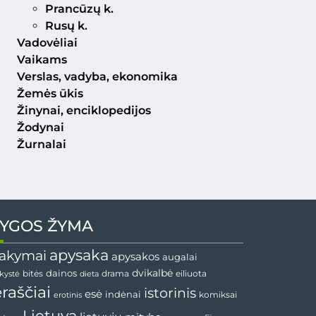
Prancūzų k.
Rusų k.
Vadovėliai
Vaikams
Verslas, vadyba, ekonomika
Žemės ūkis
Žinynai, enciklopedijos
Žodynai
Žurnalai
YGOS ŽYMA
apysaka
akymai
apysakos
augalai
dainos
dvikalbė
drama
nkystė
bitės
dieta
eiliuota
ėraščiai
istorinis
esė
indėnai
komiksai
erotinis
Lietuva