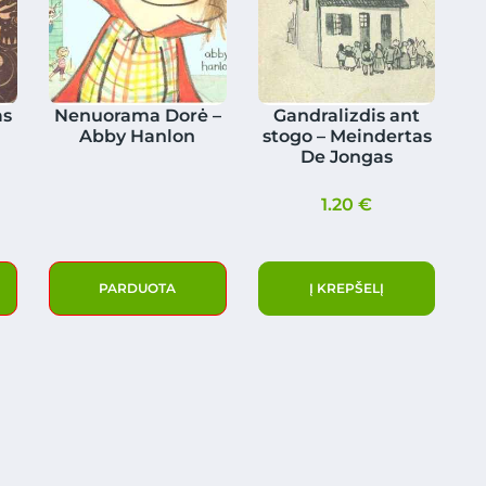
as
Nenuorama Dorė –
Gandralizdis ant
Abby Hanlon
stogo – Meindertas
De Jongas
1.20
€
PARDUOTA
Į KREPŠELĮ