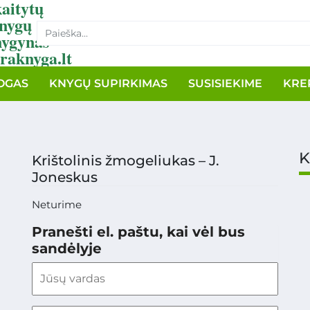
aitytų
nygų
nygynas
raknyga.lt
OGAS
KNYGŲ SUPIRKIMAS
SUSISIEKIME
KRE
K
Krištolinis žmogeliukas – J.
Joneskus
Neturime
Pranešti el. paštu, kai vėl bus
sandėlyje