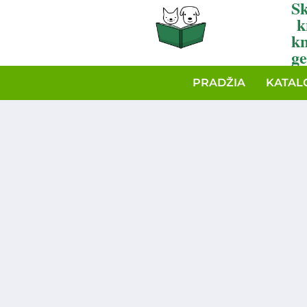
Sk
k
k
ge
PRADŽIA
KATAL