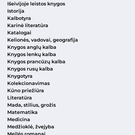
Išeivijoje leistos knygos
Istorija
Kalbotyra
Karinė literatūra
Katalogai
Kelionės, vadovai, geografija
Knygos anglų kalba
Knygos lenkų kalba
Knygos prancūzų kalba
Knygos rusų kalba
Knygotyra
Kolekcionavimas
Kūno priežiūra
Literatūra
Mada, stilius, grožis
Matematika
Medicina
Medžioklė, žvejyba
Meilės romanai