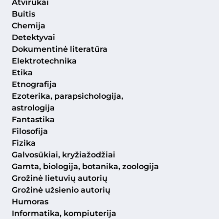
Atvirukai
Buitis
Chemija
Detektyvai
Dokumentinė literatūra
Elektrotechnika
Etika
Etnografija
Ezoterika, parapsichologija,
astrologija
Fantastika
Filosofija
Fizika
Galvosūkiai, kryžiažodžiai
Gamta, biologija, botanika, zoologija
Grožinė lietuvių autorių
Grožinė užsienio autorių
Humoras
Informatika, kompiuterija