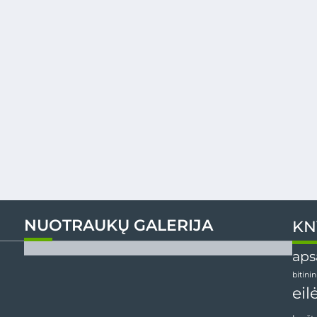
NUOTRAUKŲ GALERIJA
KN
aps
bitini
eil