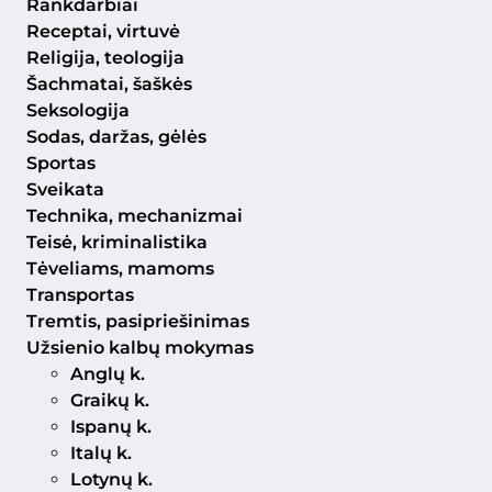
Rankdarbiai
Receptai, virtuvė
Religija, teologija
Šachmatai, šaškės
Seksologija
Sodas, daržas, gėlės
Sportas
Sveikata
Technika, mechanizmai
Teisė, kriminalistika
Tėveliams, mamoms
Transportas
Tremtis, pasipriešinimas
Užsienio kalbų mokymas
Anglų k.
Graikų k.
Ispanų k.
Italų k.
Lotynų k.