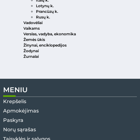
Italų k.
Lotynų k.
Prancūzų k.
Rusų k.
Vadovėliai
Vaikams
Verslas, vadyba, ekonomika
Žemės ūkis
Žinynai, enciklopedijos
Žodynai
Žurnalai
MENIU
Krepšelis
Apmokėjimas
Paskyra
Norų sąrašas
Taisyklės ir sąlygos