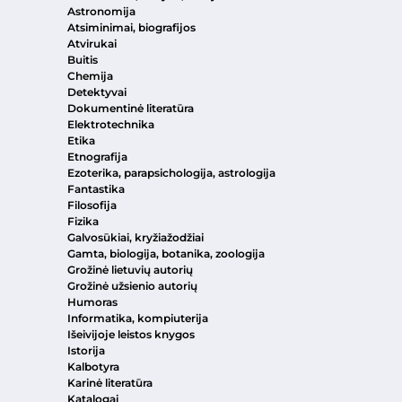
Astronomija
Atsiminimai, biografijos
Atvirukai
Buitis
Chemija
Detektyvai
Dokumentinė literatūra
Elektrotechnika
Etika
Etnografija
Ezoterika, parapsichologija, astrologija
Fantastika
Filosofija
Fizika
Galvosūkiai, kryžiažodžiai
Gamta, biologija, botanika, zoologija
Grožinė lietuvių autorių
Grožinė užsienio autorių
Humoras
Informatika, kompiuterija
Išeivijoje leistos knygos
Istorija
Kalbotyra
Karinė literatūra
Katalogai