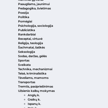
Paaugliams, jaunimui
Pedagogika, švietimas
Poezija
Politika
Pomėgiai
Psichologija, sociologija
Publicistika
Rankdarbiai
Receptai, virtuvė
Religija, teologija
Šachmatai, šaškės
Seksologija
Sodas, daržas, gėlės
Sportas
Sveikata
Technika, mechanizmai
Teisė, kriminalistika
Tėveliams, mamoms
Transportas
Tremtis, pasipriešinimas
Užsienio kalbų mokymas
Anglų k.
Graikų k.
Ispanų k.