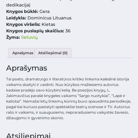
dedikacija)
Knygos būklė:
Gera
Leidykla:
Dominicus Lituanus
Knygos viršelis:
Kietas
Knygos puslapių skaičius:
36
Žyma:
lietuvių
Aprašymas
Atsiliepimai (0)
Aprašymas
Tai poeto, dramaturgo ir literatūros kritiko linksma kalėdinė istorija
vaikams skaityti ir vaidinti. Nuo kūrybos mažiesiems autorius
kadaise pradėjo savo kūrybinį kelią. Be poezijos knygų, L.
Jakimavičius parašė knygeles vaikams “Sargo nuotykiai”, “Lapė ir
kaliošai”. Nemažai kitų linksmų kūrinių buvo spausdinta periodikoje,
pagal kai kuriuos pastatyti spektakliai teatrų scenose ir TV. Autorius
rašo ir vaikams, ir suaugusiems, nepraradusiems vaikystės žavesio,
džiaugsmo ir gyvenimo skonio.
Atsiliepimai