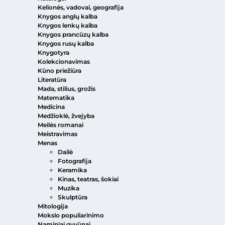
Kelionės, vadovai, geografija
Knygos anglų kalba
Knygos lenkų kalba
Knygos prancūzų kalba
Knygos rusų kalba
Knygotyra
Kolekcionavimas
Kūno priežiūra
Literatūra
Mada, stilius, grožis
Matematika
Medicina
Medžioklė, žvejyba
Meilės romanai
Meistravimas
Menas
Dailė
Fotografija
Keramika
Kinas, teatras, šokiai
Muzika
Skulptūra
Mitologija
Mokslo populiarinimo
Naminiai gyvūnai