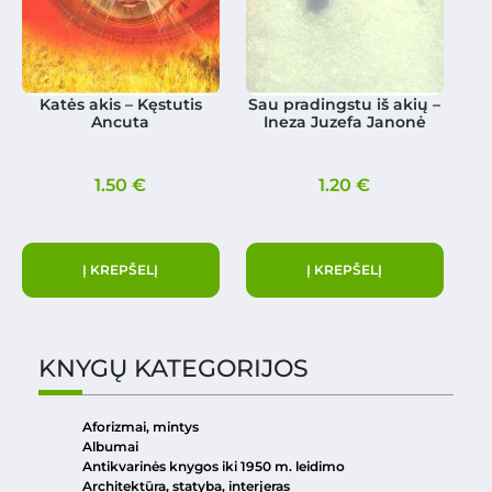
Katės akis – Kęstutis
Sau pradingstu iš akių –
Ancuta
Ineza Juzefa Janonė
1.50
€
1.20
€
Į KREPŠELĮ
Į KREPŠELĮ
KNYGŲ KATEGORIJOS
Aforizmai, mintys
Albumai
Antikvarinės knygos iki 1950 m. leidimo
Architektūra, statyba, interjeras