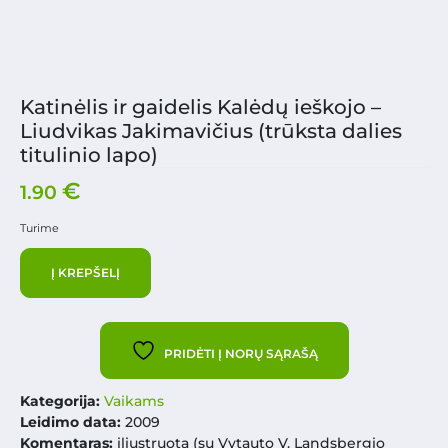
Katinėlis ir gaidelis Kalėdų ieškojo –
Liudvikas Jakimavičius (trūksta dalies
titulinio lapo)
€
1.90
Turime
Į KREPŠELĮ
PRIDĖTI Į NORŲ SĄRAŠĄ
Kategorija:
Vaikams
Leidimo data:
2009
Komentaras:
iliustruota (su Vytauto V. Landsbergio