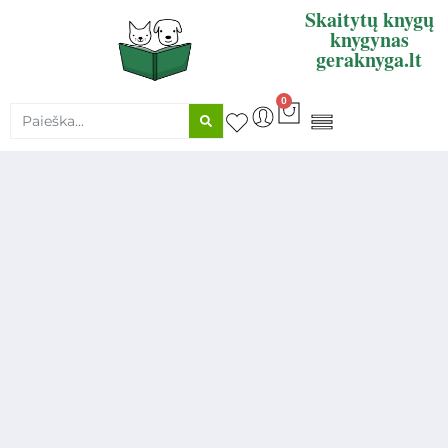
Skaitytų knygų
knygynas
geraknyga.lt
0
KNYGŲ SUPIRKIMAS