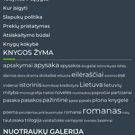
Kur įsigyti
Slapukų politika
Prekių pristatymas
Atsiskaitymo būdai
Knygų kokybė
KNYGOS ŽYMA
apysaka
apsakymai
apysakos
augalai
bitės
bitininkystė
eilėraščiai
esė
dvikalbė
dainos
drama
dieta
eiliuota
erotinis
Lietuva
istorinis
lietuvių
indėnai
komiksai
kraštotyra
mityba
novelės
partizanai
natos
papročiai
monografija
nuotraukos
pažintinė
pasaka
pasakos
plona knygelė
pjesės
pjesė
romanas
romanai
poema
prezidentas
priklausomybė
rusų
tautosaka
trilogija
vaistažolės
vampyrai
žaidimai
šventės
NUOTRAUKŲ GALERIJA