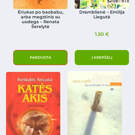
Ėriukas po baobabu,
Dramblienė – Emilija
arba megztinis su
Liegutė
uodega – Renata
Šerelytė
1.50
€
PARDUOTA
Į KREPŠELĮ