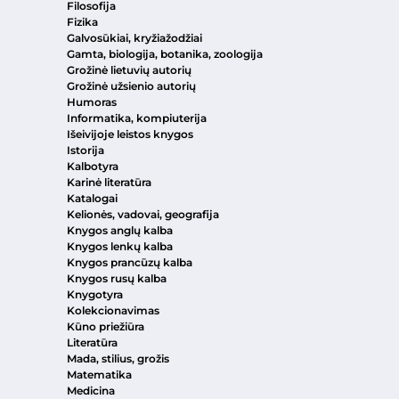
Filosofija
Fizika
Galvosūkiai, kryžiažodžiai
Gamta, biologija, botanika, zoologija
Grožinė lietuvių autorių
Grožinė užsienio autorių
Humoras
Informatika, kompiuterija
Išeivijoje leistos knygos
Istorija
Kalbotyra
Karinė literatūra
Katalogai
Kelionės, vadovai, geografija
Knygos anglų kalba
Knygos lenkų kalba
Knygos prancūzų kalba
Knygos rusų kalba
Knygotyra
Kolekcionavimas
Kūno priežiūra
Literatūra
Mada, stilius, grožis
Matematika
Medicina