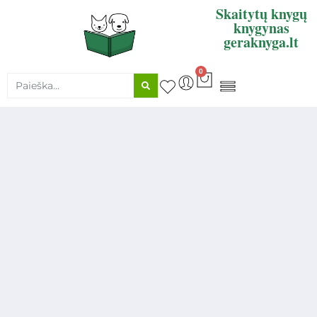
Skaitytų knygų
knygynas
geraknyga.lt
0
KNYGŲ SUPIRKIMAS