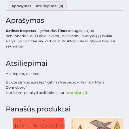
Aprašymas
Atsiliepimai (0)
Aprašymas
Katinas Kasperas
– geriausias
Tinos
draugas, su juo
nenuobodžiausi. O kiek linksmų, neįtikėtinų nuotykių jų laukia
Paryžiuje! Svarbiausia, kad visi nutrūktgalviški nuotykiai baigiasi
sėkmingai.
Atsiliepimai
Atsiliepimų dar nėra.
Būkite pirmas aprašęs “Katinas Kasperas – Heinrich Maria
Denneborg”
Norėdami parašyti atsiliepimą, turite
prisijungti
.
Panašūs produktai