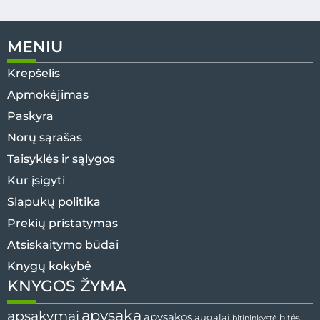
MENIU
Krepšelis
Apmokėjimas
Paskyra
Norų sąrašas
Taisyklės ir sąlygos
Kur įsigyti
Slapukų politika
Prekių pristatymas
Atsiskaitymo būdai
Knygų kokybė
KNYGOS ŽYMA
apysaka
apsakymai
apysakos
augalai
bitininkystė
bitės