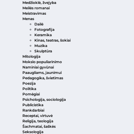
Medžioklė, žvejyba
Meilės romanai
Meistravimas
Menas
Dailė
Fotografija
Keramika
Kinas, teatras, šokiai
Muzika
Skulptūra
Mitologija
Mokslo populiarinimo
Naminiai gyvūnai
Paaugliams, jaunimui
Pedagogika, švietimas
Poezija
Politika
Pomėgiai
Psichologija, sociologija
Publicistika
Rankdarbiai
Receptai, virtuvė
Religija, teologija
Šachmatai, šaškės
Seksologija