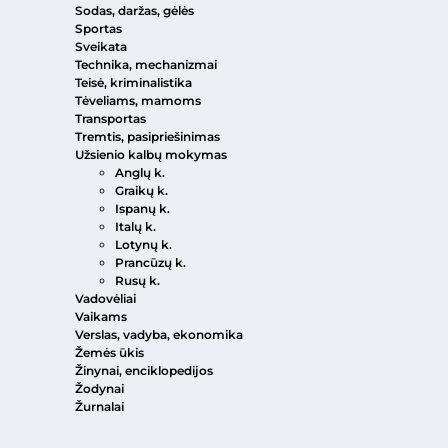
Sodas, daržas, gėlės
Sportas
Sveikata
Technika, mechanizmai
Teisė, kriminalistika
Tėveliams, mamoms
Transportas
Tremtis, pasipriešinimas
Užsienio kalbų mokymas
Anglų k.
Graikų k.
Ispanų k.
Italų k.
Lotynų k.
Prancūzų k.
Rusų k.
Vadovėliai
Vaikams
Verslas, vadyba, ekonomika
Žemės ūkis
Žinynai, enciklopedijos
Žodynai
Žurnalai