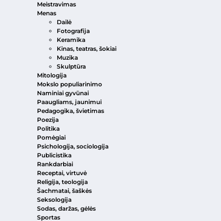
Meistravimas
Menas
Dailė
Fotografija
Keramika
Kinas, teatras, šokiai
Muzika
Skulptūra
Mitologija
Mokslo populiarinimo
Naminiai gyvūnai
Paaugliams, jaunimui
Pedagogika, švietimas
Poezija
Politika
Pomėgiai
Psichologija, sociologija
Publicistika
Rankdarbiai
Receptai, virtuvė
Religija, teologija
Šachmatai, šaškės
Seksologija
Sodas, daržas, gėlės
Sportas