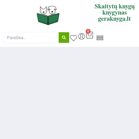
Skaitytų knygų
knygynas
geraknyga.lt
0
KNYGŲ SUPIRKIMAS