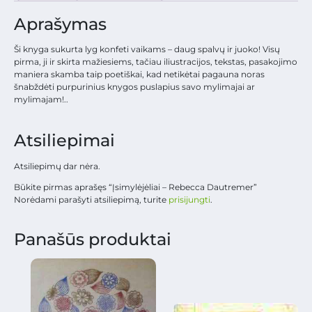
Aprašymas
Ši knyga sukurta lyg konfeti vaikams – daug spalvų ir juoko! Visų
pirma, ji ir skirta mažiesiems, tačiau iliustracijos, tekstas, pasakojimo
maniera skamba taip poetiškai, kad netikėtai pagauna noras
šnabždėti purpurinius knygos puslapius savo mylimajai ar
mylimajam!..
Atsiliepimai
Atsiliepimų dar nėra.
Būkite pirmas aprašęs “Įsimylėjėliai – Rebecca Dautremer”
Norėdami parašyti atsiliepimą, turite
prisijungti
.
Panašūs produktai