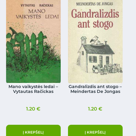
Mano vaikystės ledai –
Gandralizdis ant stogo –
Vytautas Račickas
Meindertas De Jongas
1.20
€
1.20
€
Į KREPŠELĮ
Į KREPŠELĮ