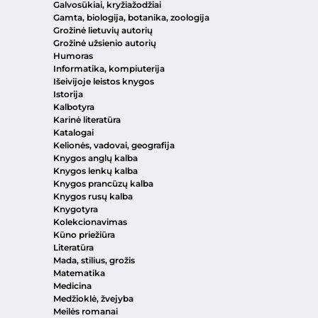
Galvosūkiai, kryžiažodžiai
Gamta, biologija, botanika, zoologija
Grožinė lietuvių autorių
Grožinė užsienio autorių
Humoras
Informatika, kompiuterija
Išeivijoje leistos knygos
Istorija
Kalbotyra
Karinė literatūra
Katalogai
Kelionės, vadovai, geografija
Knygos anglų kalba
Knygos lenkų kalba
Knygos prancūzų kalba
Knygos rusų kalba
Knygotyra
Kolekcionavimas
Kūno priežiūra
Literatūra
Mada, stilius, grožis
Matematika
Medicina
Medžioklė, žvejyba
Meilės romanai