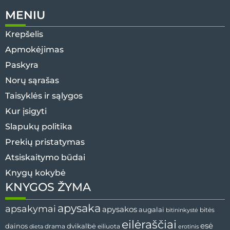
MENIU
Krepšelis
Apmokėjimas
Paskyra
Norų sąrašas
Taisyklės ir sąlygos
Kur įsigyti
Slapukų politika
Prekių pristatymas
Atsiskaitymo būdai
Knygų kokybė
KNYGOS ŽYMA
apysaka
apsakymai
apysakos
augalai
bitės
bitininkystė
eilėraščiai
esė
dvikalbė
dainos
drama
dieta
eiliuota
erotinis