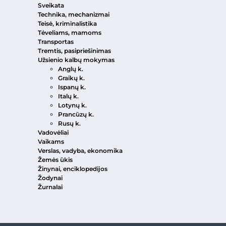
Sveikata
Technika, mechanizmai
Teisė, kriminalistika
Tėveliams, mamoms
Transportas
Tremtis, pasipriešinimas
Užsienio kalbų mokymas
Anglų k.
Graikų k.
Ispanų k.
Italų k.
Lotynų k.
Prancūzų k.
Rusų k.
Vadovėliai
Vaikams
Verslas, vadyba, ekonomika
Žemės ūkis
Žinynai, enciklopedijos
Žodynai
Žurnalai