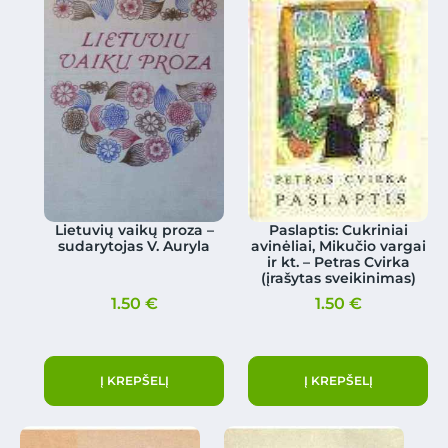
Lietuvių vaikų proza –
Paslaptis: Cukriniai
sudarytojas V. Auryla
avinėliai, Mikučio vargai
ir kt. – Petras Cvirka
(įrašytas sveikinimas)
1.50
€
1.50
€
Į KREPŠELĮ
Į KREPŠELĮ