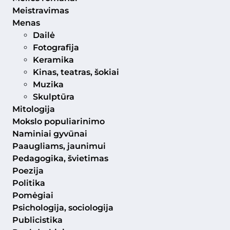
Meistravimas
Menas
Dailė
Fotografija
Keramika
Kinas, teatras, šokiai
Muzika
Skulptūra
Mitologija
Mokslo populiarinimo
Naminiai gyvūnai
Paaugliams, jaunimui
Pedagogika, švietimas
Poezija
Politika
Pomėgiai
Psichologija, sociologija
Publicistika