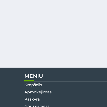
MENIU
Krepšelis
Apmokėjimas
Paskyra
Norų sąrašas