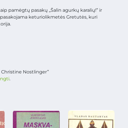
aip pamėgtų pasakų ,,Šalin agurkų karalių!” ir
e pasakojama keturiolikmetės Gretutės, kuri
orija.
 Christine Nostlinger”
ungti
.