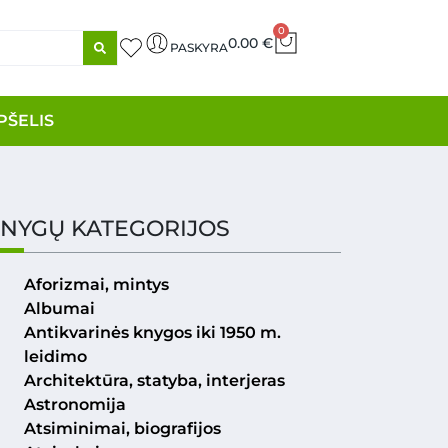
0
0.00
€
PASKYRA
PŠELIS
NYGŲ KATEGORIJOS
Aforizmai, mintys
Albumai
Antikvarinės knygos iki 1950 m.
leidimo
Architektūra, statyba, interjeras
Astronomija
Atsiminimai, biografijos