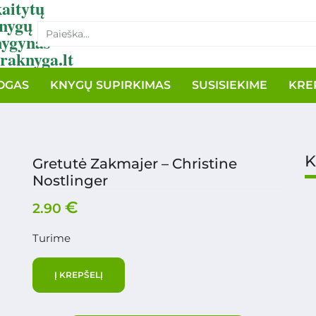
aitytų
nygų
nygynas
raknyga.lt
OGAS
KNYGŲ SUPIRKIMAS
SUSISIEKIME
KRE
K
Gretutė Zakmajer – Christine
Nostlinger
€
2.90
Turime
Į KREPŠELĮ