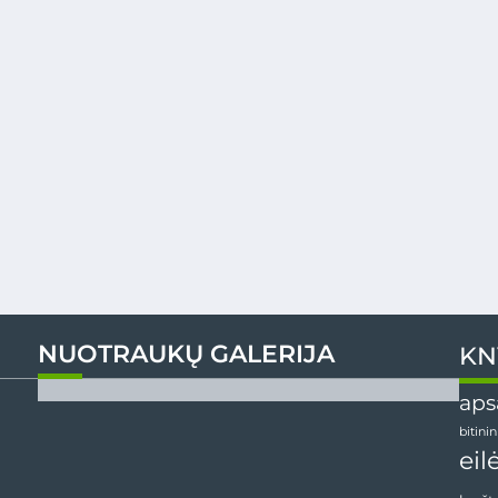
NUOTRAUKŲ GALERIJA
KN
aps
bitini
eil