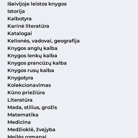
Išeivijoje leistos knygos
Istorija
Kalbotyra
Karinė literatūra
Katalogai
Kelionės, vadovai, geografija
Knygos anglų kalba
Knygos lenkų kalba
Knygos prancūzų kalba
Knygos rusų kalba
Knygotyra
Kolekcionavimas
Kūno priežiūra
Literatūra
Mada, stilius, grožis
Matematika
Medicina
Medžioklė, žvejyba
Meilės romanai