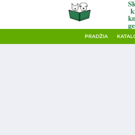
Sk
k
k
ge
PRADŽIA
KATAL