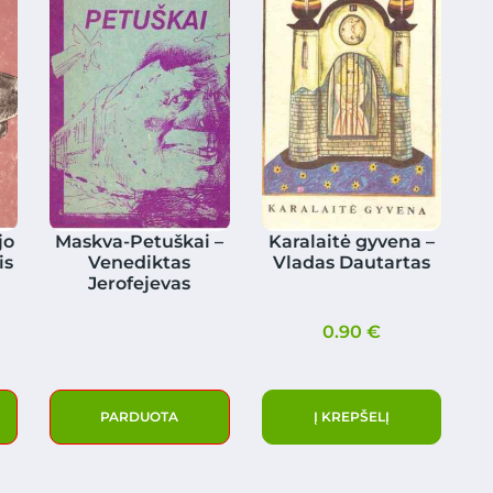
jo
Maskva-Petuškai –
Karalaitė gyvena –
is
Venediktas
Vladas Dautartas
Jerofejevas
0.90
€
PARDUOTA
Į KREPŠELĮ