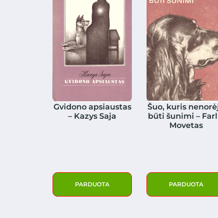
Gvidono apsiaustas
Šuo, kuris nenorė
– Kazys Saja
būti šunimi – Farl
Movetas
PARDUOTA
PARDUOTA