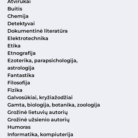
Atvirukai
Buitis
Chemija
Detektyvai
Dokumentinė literatūra
Elektrotechnika
Etika
Etnografija
Ezoterika, parapsichologija,
astrologija
Fantastika
Filosofija
Fizika
Galvosūkiai, kryžiažodžiai
Gamta, biologija, botanika, zoologija
Grožinė lietuvių autorių
Grožinė užsienio autorių
Humoras
Informatika, kompiuterija