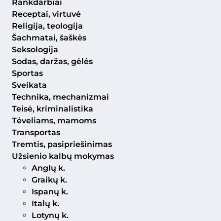
Rankdarbiai
Receptai, virtuvė
Religija, teologija
Šachmatai, šaškės
Seksologija
Sodas, daržas, gėlės
Sportas
Sveikata
Technika, mechanizmai
Teisė, kriminalistika
Tėveliams, mamoms
Transportas
Tremtis, pasipriešinimas
Užsienio kalbų mokymas
Anglų k.
Graikų k.
Ispanų k.
Italų k.
Lotynų k.