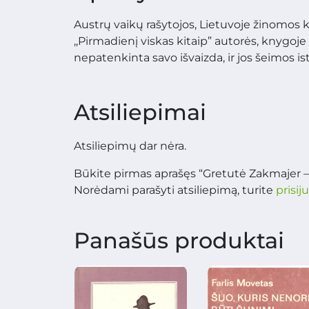
Austrų vaikų rašytojos, Lietuvoje žinomos k
,,Pirmadienį viskas kitaip” autorės, knygoj
nepatenkinta savo išvaizda, ir jos šeimos ist
Atsiliepimai
Atsiliepimų dar nėra.
Būkite pirmas aprašęs “Gretutė Zakmajer –
Norėdami parašyti atsiliepimą, turite
prisij
Panašūs produktai