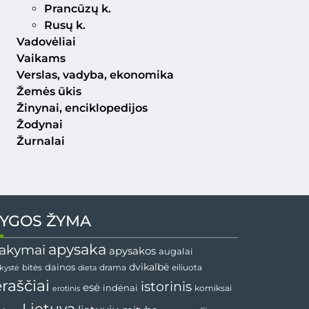
Prancūzų k.
Rusų k.
Vadovėliai
Vaikams
Verslas, vadyba, ekonomika
Žemės ūkis
Žinynai, enciklopedijos
Žodynai
Žurnalai
YGOS ŽYMA
apysaka
akymai
apysakos
augalai
dainos
dvikalbė
drama
nkystė
bitės
dieta
eiliuota
ėraščiai
istorinis
esė
indėnai
komiksai
erotinis
Lietuva