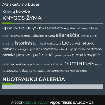
Atsiskaitymo būdai
Knygų kokybė
KNYGOS ŽYMA
apysaka
apsakymai
apysakos
augalai
bitės
bitininkystė
eilėraščiai
esė
dvikalbė
dainos
drama
dieta
eiliuota
erotinis
Lietuva
istorinis
lietuvių
indėnai
komiksai
kraštotyra
mityba
novelės
partizanai
natos
papročiai
monografija
nuotraukos
pažintinė
pasaka
pasakos
plona knygelė
pjesės
pjesė
romanas
romanai
poema
prezidentas
priklausomybė
rusų
tautosaka
trilogija
vaistažolės
vampyrai
žaidimai
šventės
NUOTRAUKŲ GALERIJA
© 2023
GERAKNYGA.LT
VISOS TEISĖS SAUGOMOS.