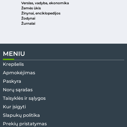
Verslas, vadyba, ekonomika
Žemės ūkis
Žinynai, enciklopedijos
Žodynai
Žurnalai
MENIU
Krepšelis
Apmokėjimas
Paskyra
Norų sąrašas
Taisyklės ir sąlygos
Kur įsigyti
Slapukų politika
Prekių pristatymas