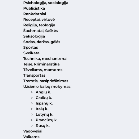
Psichologija, sociologija
Publicistika
Rankdarbiai
Receptai, virtuvė
Religija, teologija
Šachmatai, šaškės
Seksologija
Sodas, daržas, gėlės
Sportas
Sveikata
Technika, mechanizmai
Teisė, kriminalistika
Tėveliams, mamoms
Transportas
Tremtis, pasipriešinimas
Užsienio kalbų mokymas
Anglų k.
Graikų k.
Ispanų k.
Italų k.
Lotynų k.
Prancūzų k.
Rusų k.
Vadovėliai
Vaikams