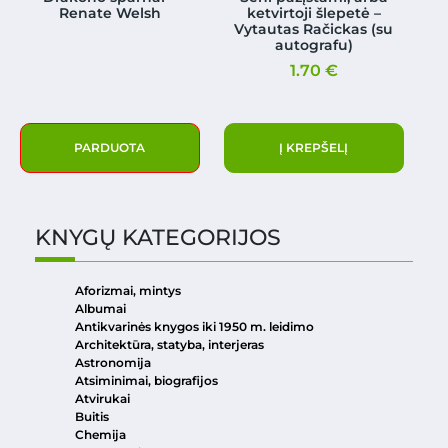
Renate Welsh
ketvirtoji šlepetė –
Vytautas Račickas (su
autografu)
1.70
€
PARDUOTA
Į KREPŠELĮ
KNYGŲ KATEGORIJOS
Aforizmai, mintys
Albumai
Antikvarinės knygos iki 1950 m. leidimo
Architektūra, statyba, interjeras
Astronomija
Atsiminimai, biografijos
Atvirukai
Buitis
Chemija