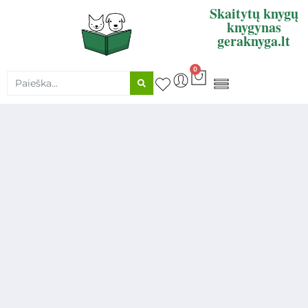
Skaitytų knygų
knygynas
geraknyga.lt
0
KNYGŲ SUPIRKIMAS