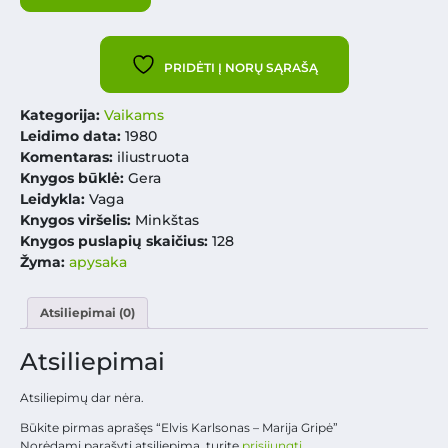
PRIDĖTI Į NORŲ SĄRAŠĄ
Kategorija:
Vaikams
Leidimo data:
1980
Komentaras:
iliustruota
Knygos būklė:
Gera
Leidykla:
Vaga
Knygos viršelis:
Minkštas
Knygos puslapių skaičius:
128
Žyma:
apysaka
Atsiliepimai (0)
Atsiliepimai
Atsiliepimų dar nėra.
Būkite pirmas aprašęs “Elvis Karlsonas – Marija Gripė”
Norėdami parašyti atsiliepimą, turite
prisijungti
.