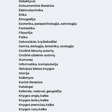
Detektyvai
Dokumentinė literatūra
Elektrotechnika
Etika
Etnografija
Ezoterika, parapsichologija, astrologija
Fantastika
Filosofija
Fizika
Galvosūkiai, kryžiažodžiai
Gamta, biologija, botanika, zoologija
Grožinė lietuvių autorių
Grožinė užsienio autorių
Humoras
Informatika, kompiuterija
Išeivijoje leistos knygos
Istorija
Kalbotyra
Karinė literatūra
Katalogai
Kelionės, vadovai, geografija
Knygos anglų kalba
Knygos lenkų kalba
Knygos prancūzų kalba
Knygos rusų kalba