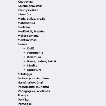
Knygotyra
Kolekcionavimas
Kūno priežiūra
Literatūra
Mada, stilius, grožis
Matematika
Medicina
Medžioklė, žvejyba
Meilės romanai
Meistravimas
Menas
Dailė
Fotografija
Keramika
Kinas, teatras, šokiai
Muzika
Skulptūra
Mitologija
Mokslo populiarinimo
Naminiai gyvūnai
Paaugliams, jaunimui
Pedagogika, švietimas
Poezija
Politika
Pomėgiai