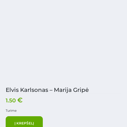
Elvis Karlsonas – Marija Gripė
€
1.50
Turime
Į KREPŠELĮ