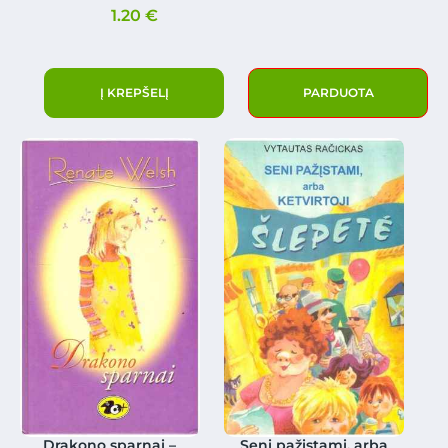
1.20
€
Į KREPŠELĮ
PARDUOTA
Drakono sparnai –
Seni pažįstami, arba