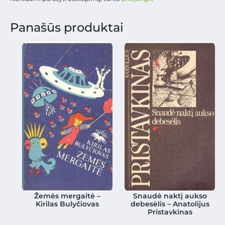
Panašūs produktai
Žemės mergaitė –
Snaudė naktį aukso
Kirilas Bulyčiovas
debesėlis – Anatolijus
Pristavkinas