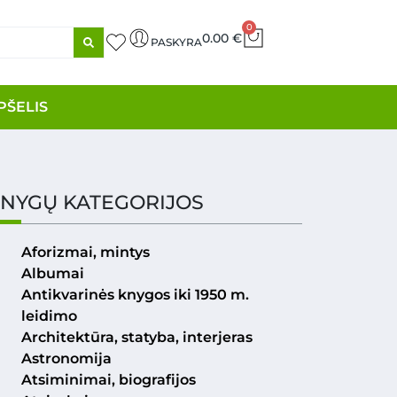
0
0.00
€
PASKYRA
PŠELIS
NYGŲ KATEGORIJOS
Aforizmai, mintys
Albumai
Antikvarinės knygos iki 1950 m.
leidimo
Architektūra, statyba, interjeras
Astronomija
Atsiminimai, biografijos