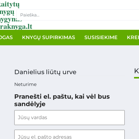
aitytų
nygų
nygynas
raknyga.lt
OGAS
KNYGŲ SUPIRKIMAS
SUSISIEKIME
KRE
K
Danielius liūtų urve
Neturime
Pranešti el. paštu, kai vėl bus
sandėlyje