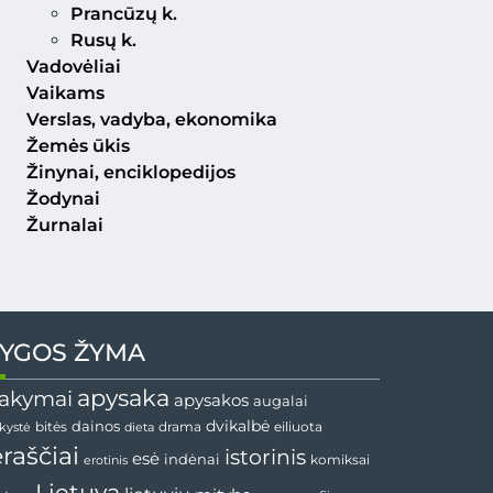
Prancūzų k.
Rusų k.
Vadovėliai
Vaikams
Verslas, vadyba, ekonomika
Žemės ūkis
Žinynai, enciklopedijos
Žodynai
Žurnalai
YGOS ŽYMA
apysaka
akymai
apysakos
augalai
dainos
dvikalbė
drama
nkystė
bitės
dieta
eiliuota
ėraščiai
istorinis
esė
indėnai
komiksai
erotinis
Lietuva