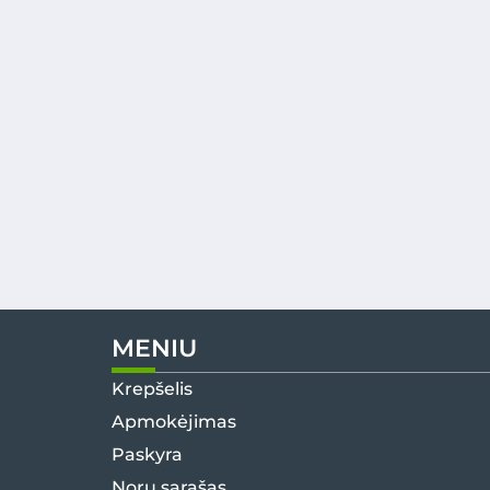
MENIU
Krepšelis
Apmokėjimas
Paskyra
Norų sąrašas