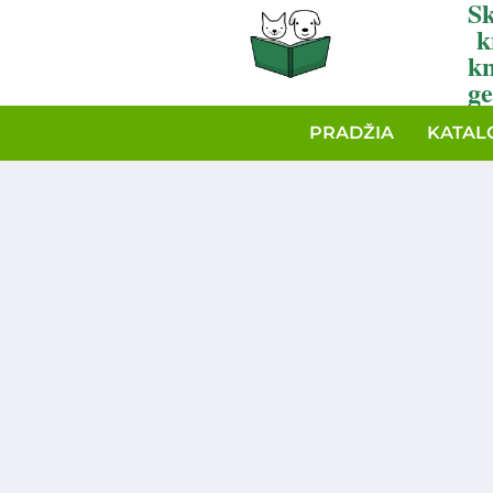
Sk
k
k
ge
PRADŽIA
KATAL