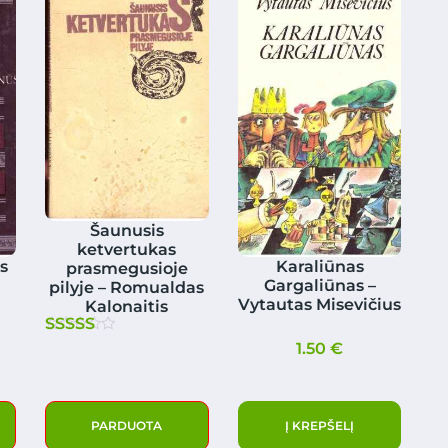
Šaunusis
ketvertukas
s
Karaliūnas
prasmegusioje
Gargaliūnas –
pilyje – Romualdas
Vytautas Misevičius
Kalonaitis
Įvertinimas:
1.50
€
5.00
iš 5
PARDUOTA
Į KREPŠELĮ