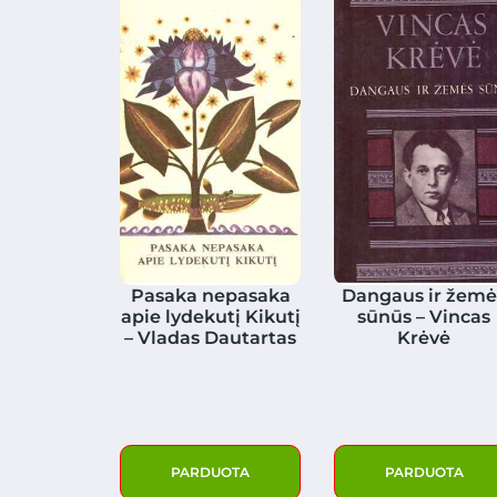
Pasaka nepasaka
Dangaus ir žemė
apie lydekutį Kikutį
sūnūs – Vincas
– Vladas Dautartas
Krėvė
PARDUOTA
PARDUOTA