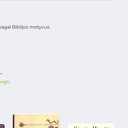
pagal Biblijos motyvus.
”
ungti
.