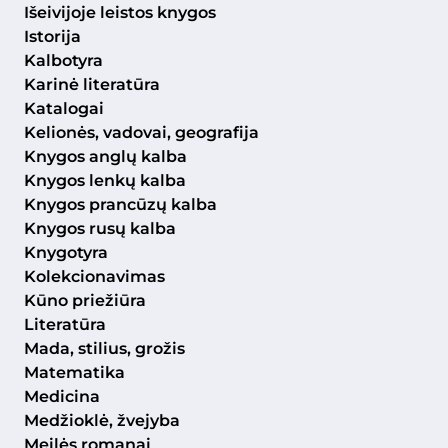
Išeivijoje leistos knygos
Istorija
Kalbotyra
Karinė literatūra
Katalogai
Kelionės, vadovai, geografija
Knygos anglų kalba
Knygos lenkų kalba
Knygos prancūzų kalba
Knygos rusų kalba
Knygotyra
Kolekcionavimas
Kūno priežiūra
Literatūra
Mada, stilius, grožis
Matematika
Medicina
Medžioklė, žvejyba
Meilės romanai