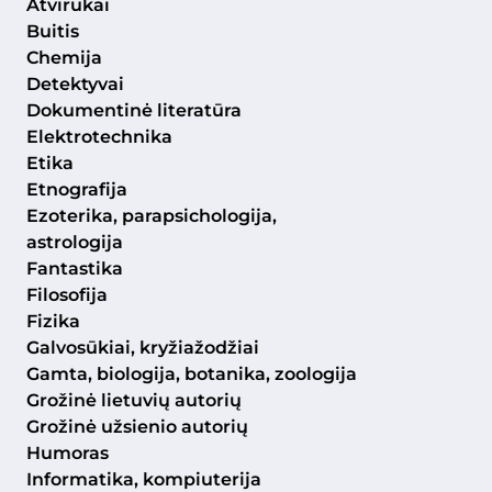
Atvirukai
Buitis
Chemija
Detektyvai
Dokumentinė literatūra
Elektrotechnika
Etika
Etnografija
Ezoterika, parapsichologija,
astrologija
Fantastika
Filosofija
Fizika
Galvosūkiai, kryžiažodžiai
Gamta, biologija, botanika, zoologija
Grožinė lietuvių autorių
Grožinė užsienio autorių
Humoras
Informatika, kompiuterija