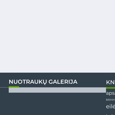
NUOTRAUKŲ GALERIJA
KN
aps
bitini
eil