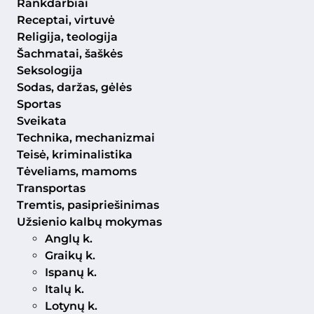
Rankdarbiai
Receptai, virtuvė
Religija, teologija
Šachmatai, šaškės
Seksologija
Sodas, daržas, gėlės
Sportas
Sveikata
Technika, mechanizmai
Teisė, kriminalistika
Tėveliams, mamoms
Transportas
Tremtis, pasipriešinimas
Užsienio kalbų mokymas
Anglų k.
Graikų k.
Ispanų k.
Italų k.
Lotynų k.