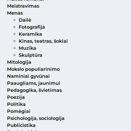
Meistravimas
Menas
Dailė
Fotografija
Keramika
Kinas, teatras, šokiai
Muzika
Skulptūra
Mitologija
Mokslo populiarinimo
Naminiai gyvūnai
Paaugliams, jaunimui
Pedagogika, švietimas
Poezija
Politika
Pomėgiai
Psichologija, sociologija
Publicistika