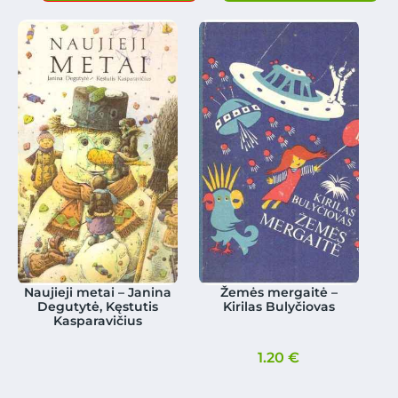
Naujieji metai – Janina
Žemės mergaitė –
Degutytė, Kęstutis
Kirilas Bulyčiovas
Kasparavičius
1.20
€