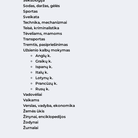
Seksologija
Sodas, daržas, gėlės
Sportas
Sveikata
Technika, mechanizmai
Teisė, kriminalistika
Tėveliams, mamoms
Transportas
Tremtis, pasipriešinimas
Užsienio kalbų mokymas
Anglų k.
Graikų k.
Ispanų k.
Italų k.
Lotynų k.
Prancūzų k.
Rusų k.
Vadovėliai
Vaikams
Verslas, vadyba, ekonomika
Žemės ūkis
Žinynai, enciklopedijos
Žodynai
Žurnalai