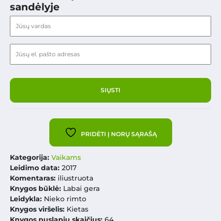
sandėlyje
PRIDĖTI Į NORŲ SĄRAŠĄ
Kategorija:
Vaikams
Leidimo data:
2017
Komentaras:
iliustruota
Knygos būklė:
Labai gera
Leidykla:
Nieko rimto
Knygos viršelis:
Kietas
Knygos puslapių skaičius:
64