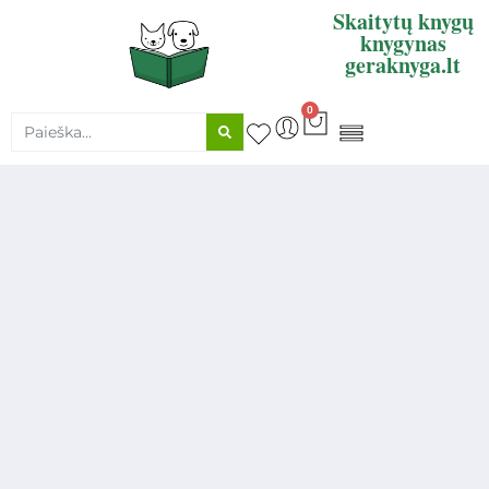
Skaitytų knygų
knygynas
geraknyga.lt
0
KNYGŲ SUPIRKIMAS