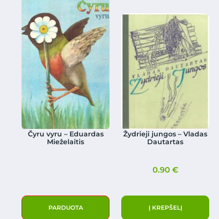
Čyru vyru – Eduardas
Žydrieji jungos – Vladas
Mieželaitis
Dautartas
0.90
€
PARDUOTA
Į KREPŠELĮ