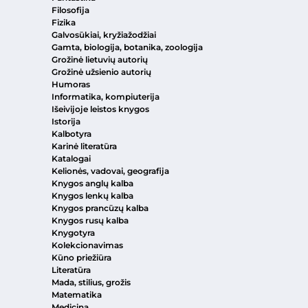
Filosofija
Fizika
Galvosūkiai, kryžiažodžiai
Gamta, biologija, botanika, zoologija
Grožinė lietuvių autorių
Grožinė užsienio autorių
Humoras
Informatika, kompiuterija
Išeivijoje leistos knygos
Istorija
Kalbotyra
Karinė literatūra
Katalogai
Kelionės, vadovai, geografija
Knygos anglų kalba
Knygos lenkų kalba
Knygos prancūzų kalba
Knygos rusų kalba
Knygotyra
Kolekcionavimas
Kūno priežiūra
Literatūra
Mada, stilius, grožis
Matematika
Medicina