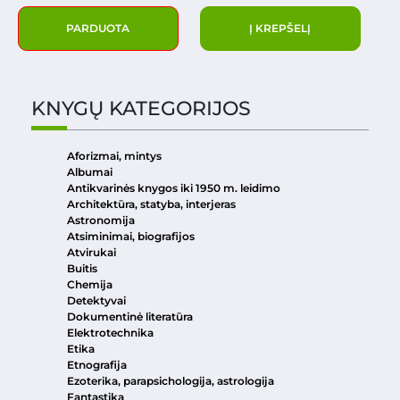
PARDUOTA
Į KREPŠELĮ
KNYGŲ KATEGORIJOS
Aforizmai, mintys
Albumai
Antikvarinės knygos iki 1950 m. leidimo
Architektūra, statyba, interjeras
Astronomija
Atsiminimai, biografijos
Atvirukai
Buitis
Chemija
Detektyvai
Dokumentinė literatūra
Elektrotechnika
Etika
Etnografija
Ezoterika, parapsichologija, astrologija
Fantastika