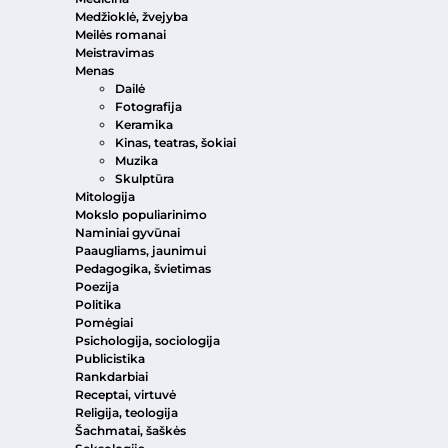
Medžioklė, žvejyba
Meilės romanai
Meistravimas
Menas
Dailė
Fotografija
Keramika
Kinas, teatras, šokiai
Muzika
Skulptūra
Mitologija
Mokslo populiarinimo
Naminiai gyvūnai
Paaugliams, jaunimui
Pedagogika, švietimas
Poezija
Politika
Pomėgiai
Psichologija, sociologija
Publicistika
Rankdarbiai
Receptai, virtuvė
Religija, teologija
Šachmatai, šaškės