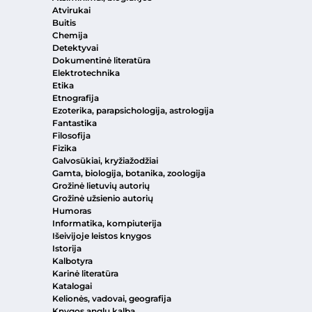
Atvirukai
Buitis
Chemija
Detektyvai
Dokumentinė literatūra
Elektrotechnika
Etika
Etnografija
Ezoterika, parapsichologija, astrologija
Fantastika
Filosofija
Fizika
Galvosūkiai, kryžiažodžiai
Gamta, biologija, botanika, zoologija
Grožinė lietuvių autorių
Grožinė užsienio autorių
Humoras
Informatika, kompiuterija
Išeivijoje leistos knygos
Istorija
Kalbotyra
Karinė literatūra
Katalogai
Kelionės, vadovai, geografija
Knygos anglų kalba