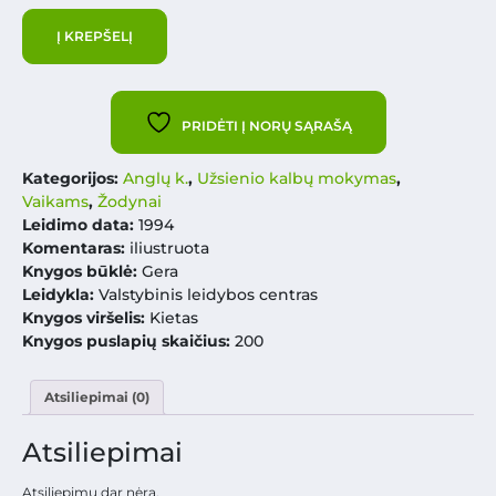
Į KREPŠELĮ
PRIDĖTI Į NORŲ SĄRAŠĄ
Kategorijos:
Anglų k.
,
Užsienio kalbų mokymas
,
Vaikams
,
Žodynai
Leidimo data:
1994
Komentaras:
iliustruota
Knygos būklė:
Gera
Leidykla:
Valstybinis leidybos centras
Knygos viršelis:
Kietas
Knygos puslapių skaičius:
200
Atsiliepimai (0)
Atsiliepimai
Atsiliepimų dar nėra.