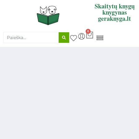
Skaitytų knygų
knygynas
geraknyga.lt
0
KNYGŲ SUPIRKIMAS