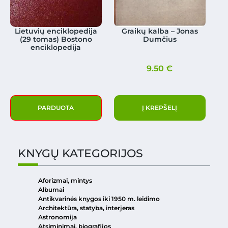
Lietuvių enciklopedija
Graikų kalba – Jonas
(29 tomas) Bostono
Dumčius
enciklopedija
9.50
€
PARDUOTA
Į KREPŠELĮ
KNYGŲ KATEGORIJOS
Aforizmai, mintys
Albumai
Antikvarinės knygos iki 1950 m. leidimo
Architektūra, statyba, interjeras
Astronomija
Atsiminimai, biografijos