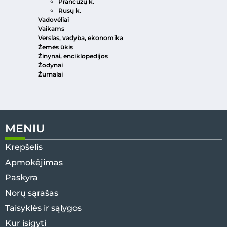
Prancūzų k.
Rusų k.
Vadovėliai
Vaikams
Verslas, vadyba, ekonomika
Žemės ūkis
Žinynai, enciklopedijos
Žodynai
Žurnalai
MENIU
Krepšelis
Apmokėjimas
Paskyra
Norų sąrašas
Taisyklės ir sąlygos
Kur įsigyti