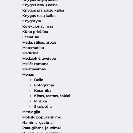
Knygos lenkų kalba
Knygos prancūzų kalba
Knygos rusų kalba
Knygotyra
Kolekcionavimas
Kūno priežiūra
Literatūra
Mada, stilius, grožis
Matematika
Medicina
Medžioklė, žvejyba
Meilės romanai
Meistravimas
Menas
Dailė
Fotografija
Keramika
Kinas, teatras, šokiai
Muzika
Skulptūra
Mitologija
Mokslo populiarinimo
Naminiai gyvūnai
Paaugliams, jaunimui