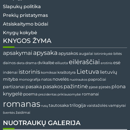
Slapukų politika
Prekių pristatymas
Atsiskaitymo būdai
Knygų kokybė
KNYGOS ŽYMA
apysaka
apsakymai
apysakos
augalai
bitininkystė
bitės
eilėraščiai
esė
dainos
dvikalbė
drama
dieta
eiliuota
erotinis
Lietuva
istorinis
lietuvių
indėnai
komiksai
kraštotyra
mityba
novelės
natos
papročiai
monografija
nuotraukos
pažintinė
pasaka
pasakos
plona
partizanai
pjesės
pjesė
knygelė
poema
romanai
prezidentas
priklausomybė
romanas
tautosaka
trilogija
vaistažolės
vampyrai
rusų
žaidimai
šventės
NUOTRAUKŲ GALERIJA