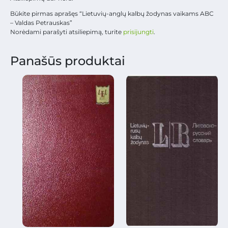
Būkite pirmas aprašęs “Lietuvių-anglų kalbų žodynas vaikams ABC
– Valdas Petrauskas”
Norėdami parašyti atsiliepimą, turite
prisijungti
.
Panašūs produktai