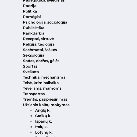
Pedagogika, švietimas
Poezija
Politika
Pomėgiai
Psichologija, sociologija
Publicistika
Rankdarbiai
Receptai, virtuvė
Religija, teologija
Šachmatai, šaškės
Seksologija
Sodas, daržas, gėlės
Sportas
Sveikata
Technika, mechanizmai
Teisė, kriminalistika
Tėveliams, mamoms
Transportas
Tremtis, pasipriešinimas
Užsienio kalbų mokymas
Anglų k.
Graikų k.
Ispanų k.
Italų k.
Lotynų k.