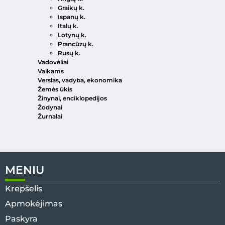
Graikų k.
Ispanų k.
Italų k.
Lotynų k.
Prancūzų k.
Rusų k.
Vadovėliai
Vaikams
Verslas, vadyba, ekonomika
Žemės ūkis
Žinynai, enciklopedijos
Žodynai
Žurnalai
MENIU
Krepšelis
Apmokėjimas
Paskyra