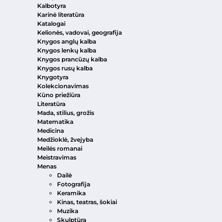
Kalbotyra
Karinė literatūra
Katalogai
Kelionės, vadovai, geografija
Knygos anglų kalba
Knygos lenkų kalba
Knygos prancūzų kalba
Knygos rusų kalba
Knygotyra
Kolekcionavimas
Kūno priežiūra
Literatūra
Mada, stilius, grožis
Matematika
Medicina
Medžioklė, žvejyba
Meilės romanai
Meistravimas
Menas
Dailė
Fotografija
Keramika
Kinas, teatras, šokiai
Muzika
Skulptūra