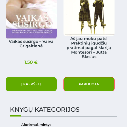
Aš jau moku pats!
Vaikas susirgo – Vaiva
Praktinių įgūdžių
Grigaitienė
pratimai pagal Mariją
Montesori – Jutta
Blasius
1.50
€
Į KREPŠELĮ
PARDUOTA
KNYGŲ KATEGORIJOS
Aforizmai, mintys