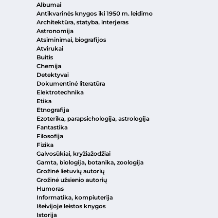
Albumai
Antikvarinės knygos iki 1950 m. leidimo
Architektūra, statyba, interjeras
Astronomija
Atsiminimai, biografijos
Atvirukai
Buitis
Chemija
Detektyvai
Dokumentinė literatūra
Elektrotechnika
Etika
Etnografija
Ezoterika, parapsichologija, astrologija
Fantastika
Filosofija
Fizika
Galvosūkiai, kryžiažodžiai
Gamta, biologija, botanika, zoologija
Grožinė lietuvių autorių
Grožinė užsienio autorių
Humoras
Informatika, kompiuterija
Išeivijoje leistos knygos
Istorija