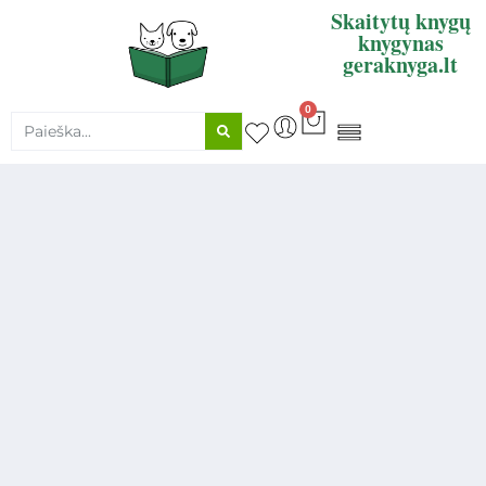
Skaitytų knygų
knygynas
geraknyga.lt
0
KNYGŲ SUPIRKIMAS