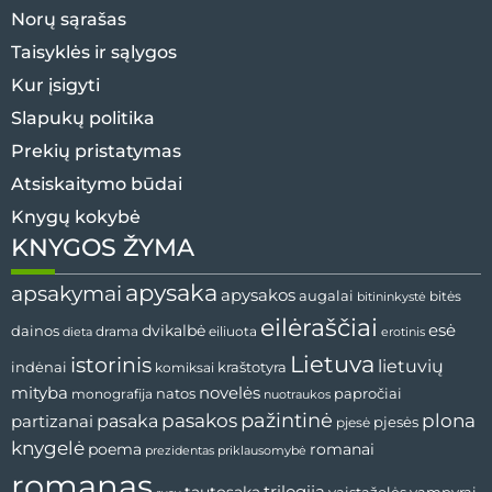
Norų sąrašas
Taisyklės ir sąlygos
Kur įsigyti
Slapukų politika
Prekių pristatymas
Atsiskaitymo būdai
Knygų kokybė
KNYGOS ŽYMA
apysaka
apsakymai
apysakos
augalai
bitininkystė
bitės
eilėraščiai
esė
dainos
dvikalbė
drama
dieta
eiliuota
erotinis
Lietuva
istorinis
lietuvių
indėnai
komiksai
kraštotyra
mityba
novelės
natos
papročiai
monografija
nuotraukos
pažintinė
pasaka
pasakos
plona
partizanai
pjesės
pjesė
knygelė
poema
romanai
prezidentas
priklausomybė
romanas
tautosaka
trilogija
vaistažolės
vampyrai