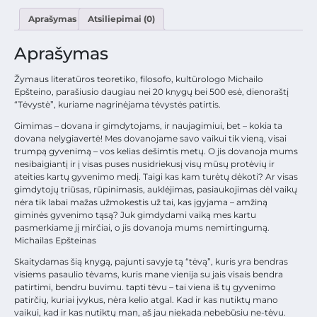
Aprašymas
Atsiliepimai (0)
Aprašymas
Žymaus literatūros teoretiko, filosofo, kultūrologo Michailo
Epšteino, parašiusio daugiau nei 20 knygų bei 500 esė, dienoraštį
“Tėvystė”, kuriame nagrinėjama tėvystės patirtis.
Gimimas – dovana ir gimdytojams, ir naujagimiui, bet – kokia ta
dovana nelygiavertė! Mes dovanojame savo vaikui tik vieną, visai
trumpą gyvenimą – vos kelias dešimtis metų. O jis dovanoja mums
nesibaigiantį ir į visas puses nusidriekusį visų mūsų protėvių ir
ateities kartų gyvenimo medį. Taigi kas kam turėtų dėkoti? Ar visas
gimdytojų triūsas, rūpinimasis, auklėjimas, pasiaukojimas dėl vaikų
nėra tik labai mažas užmokestis už tai, kas įgyjama – amžiną
giminės gyvenimo tąsą? Juk gimdydami vaiką mes kartu
pasmerkiame jį mirčiai, o jis dovanoja mums nemirtingumą.
Michailas Epšteinas
Skaitydamas šią knygą, pajunti savyje tą “tėvą”, kuris yra bendras
visiems pasaulio tėvams, kuris mane vienija su jais visais bendra
patirtimi, bendru buvimu. tapti tėvu – tai viena iš tų gyvenimo
patirčių, kuriai įvykus, nėra kelio atgal. Kad ir kas nutiktų mano
vaikui, kad ir kas nutiktų man, aš jau niekada nebebūsiu ne-tėvu.