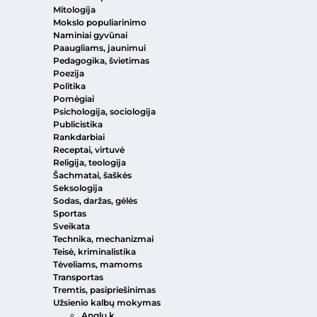
Mitologija
Mokslo populiarinimo
Naminiai gyvūnai
Paaugliams, jaunimui
Pedagogika, švietimas
Poezija
Politika
Pomėgiai
Psichologija, sociologija
Publicistika
Rankdarbiai
Receptai, virtuvė
Religija, teologija
Šachmatai, šaškės
Seksologija
Sodas, daržas, gėlės
Sportas
Sveikata
Technika, mechanizmai
Teisė, kriminalistika
Tėveliams, mamoms
Transportas
Tremtis, pasipriešinimas
Užsienio kalbų mokymas
Anglų k.