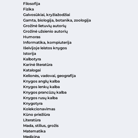
Filosofija
Fizika
Galvosūkiai, kryžiažodžiai
Gamta, biologija, botanika, zoologija
Grožinė lietuvių autorių
Grožinė užsienio autorių
Humoras
Informatika, kompiuterija
Išeivijoje leistos knygos
Istorija
Kalbotyra
Karinė literatūra
Katalogai
Kelionės, vadovai, geografija
Knygos anglų kalba
Knygos lenkų kalba
Knygos prancūzų kalba
Knygos rusų kalba
Knygotyra
Kolekcionavimas
Kūno priežiūra
Literatūra
Mada, stilius, grožis
Matematika
Medicina