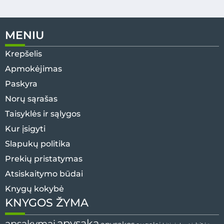
MENIU
Krepšelis
Apmokėjimas
Paskyra
Norų sąrašas
Taisyklės ir sąlygos
Kur įsigyti
Slapukų politika
Prekių pristatymas
Atsiskaitymo būdai
Knygų kokybė
KNYGOS ŽYMA
apysaka
apsakymai