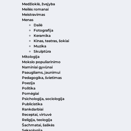
Medžioklė, žvejyba
Meilės romanai
Meistravimas
Menas
Dailė
Fotografija
Keramika
Kinas, teatras, šokiai
Muzika
Skulptūra
Mitologija
Mokslo populiarinimo
Naminiai gyvūnai
Paaugliams, jaunimui
Pedagogika, švietimas
Poezija
Politika
Pomėgiai
Psichologija, sociologija
Publicistika
Rankdarbiai
Receptai, virtuvė
Religija, teologija
Šachmatai, šaškės
Seksologija