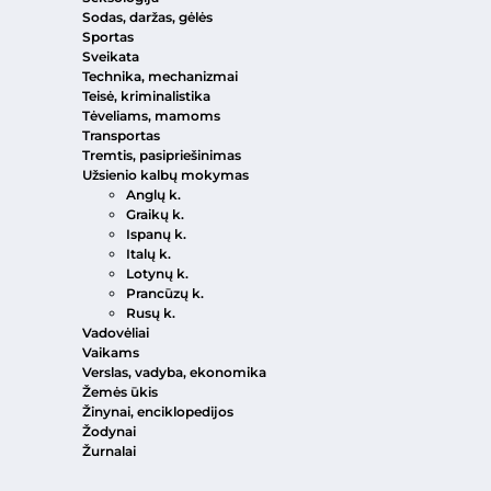
Sodas, daržas, gėlės
Sportas
Sveikata
Technika, mechanizmai
Teisė, kriminalistika
Tėveliams, mamoms
Transportas
Tremtis, pasipriešinimas
Užsienio kalbų mokymas
Anglų k.
Graikų k.
Ispanų k.
Italų k.
Lotynų k.
Prancūzų k.
Rusų k.
Vadovėliai
Vaikams
Verslas, vadyba, ekonomika
Žemės ūkis
Žinynai, enciklopedijos
Žodynai
Žurnalai