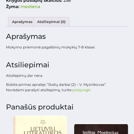
Knygos puslapių skaičius:
256
Žyma:
mediena
Aprašymas
Atsiliepimai (0)
Aprašymas
Mokymo priemonė pagalbinių mokyklų 7-8 klasei.
Atsiliepimai
Atsiliepimų dar nėra.
Būkite pirmas aprašęs “Stalių darbai (2) – V. Myznikovas”
Norėdami parašyti atsiliepimą, turite
prisijungti
.
Panašūs produktai