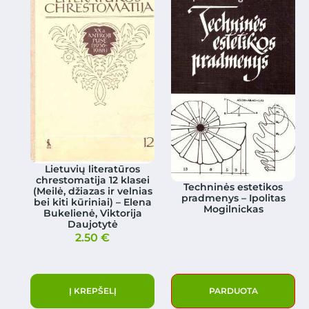
Lietuvių literatūros
chrestomatija 12 klasei
Techninės estetikos
(Meilė, džiazas ir velnias
pradmenys – Ipolitas
bei kiti kūriniai) – Elena
Mogilnickas
Bukelienė, Viktorija
Daujotytė
2.50
€
Į KREPŠELĮ
PARDUOTA