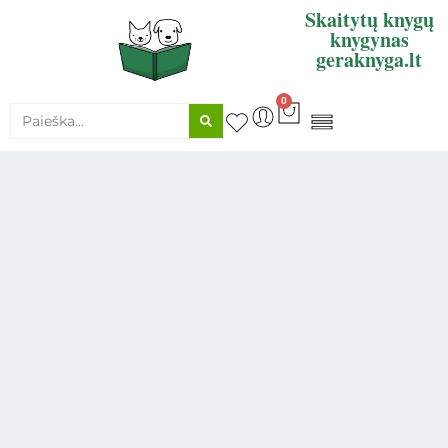
Skaitytų knygų
knygynas
geraknyga.lt
0
KNYGŲ SUPIRKIMAS