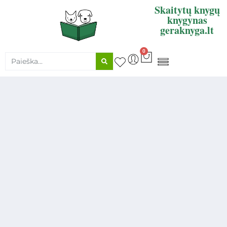
Skaitytų knygų
knygynas
geraknyga.lt
0
KNYGŲ SUPIRKIMAS