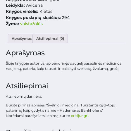
Leidykla:
Avicena
Knygos viršelis:
Kietas
Knygos puslapių skaičius:
294
Žyma:
vaistažolės
Aprašymas
Atsiliepimai (0)
Aprašymas
Šioje knygoje autorius, apibendrinęs daugelį pasaulinės medicinos
naujienų, pataria, kaip tausoti ir palaikyti sveikatą, žvalumą, grožį.
Atsiliepimai
Atsiliepimų dar nėra.
Būkite pirmas aprašęs “Švelnioji medicina. Tūkstantis gydytojo
patarimų kaip gydytis namie – Hademaras Bankhoferis”
Norėdami parašyti atsiliepimą, turite
prisijungti
.