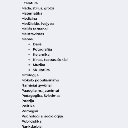
Literatūra
Mada, stilius, grožis
Matematika
Medicina
Medžioklė, žvejyba
Meilės romanai
Meistravimas
Menas
Dailė
Fotografija
Keramika
Kinas, teatras, šokiai
Muzika
Skulptūra
Mitologija
Mokslo populiarinimo
Naminiai gyvūnai
Paaugliams, jaunimui
Pedagogika, švietimas
Poezija
Politika
Pomėgiai
Psichologija, sociologija
Publicistika
Rankdarbiai