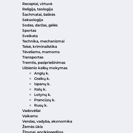
Receptai, virtuvė
Religija, teologija
Šachmatai, šaškės
Seksologija
Sodas, daržas, gėlės
Sportas
Sveikata
Technika, mechanizmai
Teisė, kriminalistika
Tėveliams, mamoms
Transportas
Tremtis, pasipriešinimas
Užsienio kalbų mokymas
Anglų k.
Graikų k.
Ispanų k.
Italų k.
Lotynų k.
Prancūzų k.
Rusų k.
Vadovėliai
Vaikams
Verslas, vadyba, ekonomika
Žemės ūkis
Žinynai, enciklopedijos