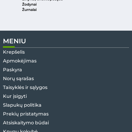
Žodynai
Žurnalai
MENIU
Krepšelis
Apmokėjimas
Paskyra
Norų sąrašas
Taisyklės ir sąlygos
Kur įsigyti
Slapukų politika
Prekių pristatymas
Atsiskaitymo būdai
Knygų kokybė