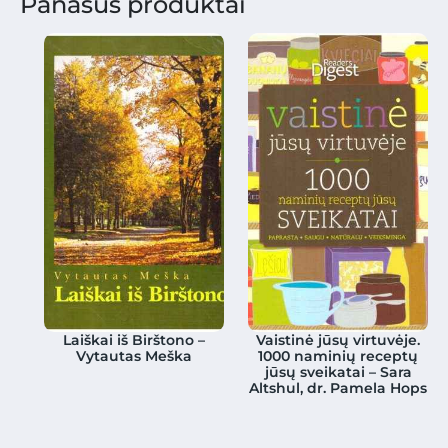
Panašūs produktai
Laiškai iš Birštono –
Vaistinė jūsų virtuvėje.
Vytautas Meška
1000 naminių receptų
jūsų sveikatai – Sara
Altshul, dr. Pamela Hops