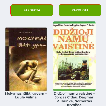
PARDUOTA
PARDUOTA
Mokymas išlikti gyvam –
Didžioji namų vaistinė –
Luule Viilma
Jorgas Citlau, Dagmar
P. Hainke, Norbertas
Krygišas