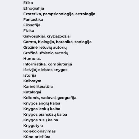
Etika
Etnografija
Ezoterika, parapsichologija, astrologija
Fantastika
Filosofija
Fizika
Galvosūkiai, kryžiažodžiai
Gamta, biologija, botanika, zoologija
Grožinė lietuvių autorių
Grožinė užsienio autorių
Humoras
Informatika, kompiuterija
Išeivijoje leistos knygos
Istorija
Kalbotyra
Karinė literatūra
Katalogai
Kelionės, vadovai, geografija
Knygos anglų kalba
Knygos lenkų kalba
Knygos prancūzų kalba
Knygos rusų kalba
Knygotyra
Kolekcionavimas
Kūno priežiūra