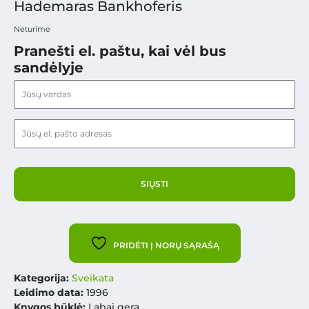
Hademaras Bankhoferis
Neturime
Pranešti el. paštu, kai vėl bus
sandėlyje
PRIDĖTI Į NORŲ SĄRAŠĄ
Kategorija:
Sveikata
Leidimo data:
1996
Knygos būklė:
Labai gera