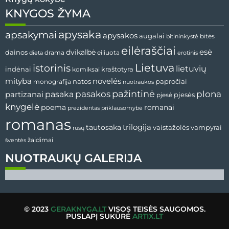
KNYGOS ŽYMA
apysaka
apsakymai
apysakos
augalai
bitininkystė
bitės
eilėraščiai
esė
dainos
dvikalbė
drama
dieta
eiliuota
erotinis
Lietuva
istorinis
lietuvių
indėnai
komiksai
kraštotyra
mityba
novelės
natos
papročiai
monografija
nuotraukos
pažintinė
pasaka
pasakos
plona
partizanai
pjesės
pjesė
knygelė
poema
romanai
prezidentas
priklausomybė
romanas
tautosaka
trilogija
vaistažolės
vampyrai
rusų
žaidimai
šventės
NUOTRAUKŲ GALERIJA
© 2023
GERAKNYGA.LT
VISOS TEISĖS SAUGOMOS.
PUSLAPĮ SUKŪRĖ
ARTIX.LT