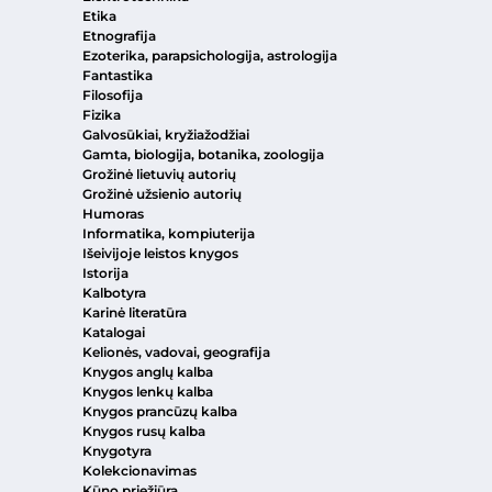
Etika
Etnografija
Ezoterika, parapsichologija, astrologija
Fantastika
Filosofija
Fizika
Galvosūkiai, kryžiažodžiai
Gamta, biologija, botanika, zoologija
Grožinė lietuvių autorių
Grožinė užsienio autorių
Humoras
Informatika, kompiuterija
Išeivijoje leistos knygos
Istorija
Kalbotyra
Karinė literatūra
Katalogai
Kelionės, vadovai, geografija
Knygos anglų kalba
Knygos lenkų kalba
Knygos prancūzų kalba
Knygos rusų kalba
Knygotyra
Kolekcionavimas
Kūno priežiūra