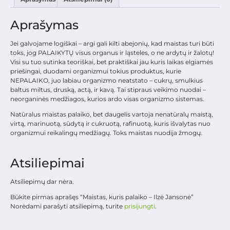
Aprašymas
Jei galvojame logiškai – argi gali kilti abejonių, kad maistas turi būti
toks, jog PALAIKYTŲ visus organus ir ląsteles, o ne ardytų ir žalotų!
Visi su tuo sutinka teoriškai, bet praktiškai jau kuris laikas elgiamės
priešingai, duodami organizmui tokius produktus, kurie
NEPALAIKO, juo labiau organizmo neatstato – cukrų, smulkius
baltus miltus, druską, actą, ir kavą. Tai stipraus veikimo nuodai –
neorganinės medžiagos, kurios ardo visas organizmo sistemas.
Natūralus maistas palaiko, bet daugelis vartoja nenatūralų maistą,
virtą, marinuotą, sūdytą ir cukruotą, rafinuotą, kuris išvalytas nuo
organizmui reikalingų medžiagų. Toks maistas nuodija žmogų.
Atsiliepimai
Atsiliepimų dar nėra.
Būkite pirmas aprašęs “Maistas, kuris palaiko – Ilzė Jansonė”
Norėdami parašyti atsiliepimą, turite
prisijungti
.