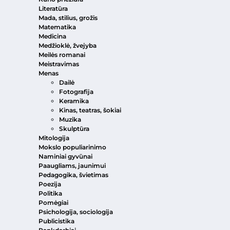
Literatūra
Mada, stilius, grožis
Matematika
Medicina
Medžioklė, žvejyba
Meilės romanai
Meistravimas
Menas
Dailė
Fotografija
Keramika
Kinas, teatras, šokiai
Muzika
Skulptūra
Mitologija
Mokslo populiarinimo
Naminiai gyvūnai
Paaugliams, jaunimui
Pedagogika, švietimas
Poezija
Politika
Pomėgiai
Psichologija, sociologija
Publicistika