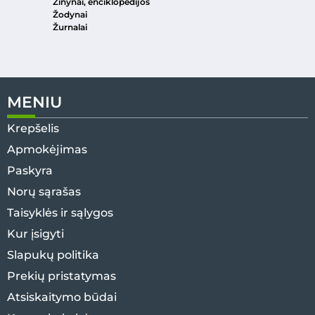
Žinynai, enciklopedijos
Žodynai
Žurnalai
MENIU
Krepšelis
Apmokėjimas
Paskyra
Norų sąrašas
Taisyklės ir sąlygos
Kur įsigyti
Slapukų politika
Prekių pristatymas
Atsiskaitymo būdai