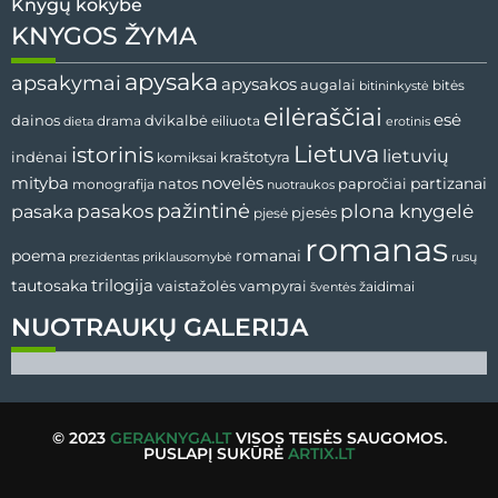
Knygų kokybė
KNYGOS ŽYMA
apysaka
apsakymai
apysakos
augalai
bitės
bitininkystė
eilėraščiai
esė
dvikalbė
dainos
drama
dieta
eiliuota
erotinis
Lietuva
istorinis
lietuvių
indėnai
komiksai
kraštotyra
mityba
novelės
partizanai
natos
papročiai
monografija
nuotraukos
pažintinė
pasaka
pasakos
plona knygelė
pjesės
pjesė
romanas
romanai
poema
prezidentas
priklausomybė
rusų
tautosaka
trilogija
vaistažolės
vampyrai
žaidimai
šventės
NUOTRAUKŲ GALERIJA
© 2023
GERAKNYGA.LT
VISOS TEISĖS SAUGOMOS.
PUSLAPĮ SUKŪRĖ
ARTIX.LT