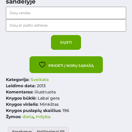
sandėlyje
PRIDĖTI Į NORŲ SĄRAŠĄ
Kategorija:
Sveikata
Leidimo data:
2013
Komentaras:
iliustruota
Knygos būklė:
Labai gera
Knygos viršelis:
Minkštas
Knygos puslapių skaičius:
196
Žymos:
dieta
,
mityba
Aprašymas
Atsiliepimai (0)