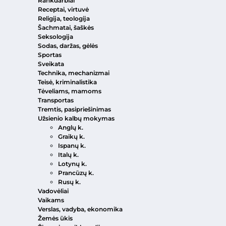
Rankdarbiai
Receptai, virtuvė
Religija, teologija
Šachmatai, šaškės
Seksologija
Sodas, daržas, gėlės
Sportas
Sveikata
Technika, mechanizmai
Teisė, kriminalistika
Tėveliams, mamoms
Transportas
Tremtis, pasipriešinimas
Užsienio kalbų mokymas
Anglų k.
Graikų k.
Ispanų k.
Italų k.
Lotynų k.
Prancūzų k.
Rusų k.
Vadovėliai
Vaikams
Verslas, vadyba, ekonomika
Žemės ūkis