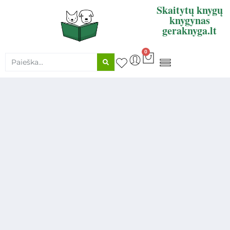
Skaitytų knygų
knygynas
geraknyga.lt
0
KNYGŲ SUPIRKIMAS