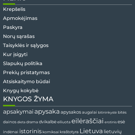
Krepšelis
Apmokėjimas
Paskyra
Norų sąrašas
Taisyklės ir sąlygos
Kur įsigyti
Slapukų politika
Prekių pristatymas
Atsiskaitymo būdai
Knygų kokybė
KNYGOS ŽYMA
apysaka
apsakymai
apysakos
augalai
bitininkystė
bitės
eilėraščiai
esė
dainos
dvikalbė
drama
dieta
eiliuota
erotinis
Lietuva
istorinis
lietuvių
indėnai
komiksai
kraštotyra