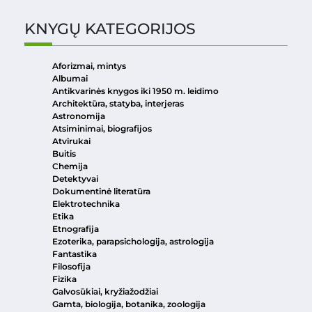
KNYGŲ KATEGORIJOS
Aforizmai, mintys
Albumai
Antikvarinės knygos iki 1950 m. leidimo
Architektūra, statyba, interjeras
Astronomija
Atsiminimai, biografijos
Atvirukai
Buitis
Chemija
Detektyvai
Dokumentinė literatūra
Elektrotechnika
Etika
Etnografija
Ezoterika, parapsichologija, astrologija
Fantastika
Filosofija
Fizika
Galvosūkiai, kryžiažodžiai
Gamta, biologija, botanika, zoologija