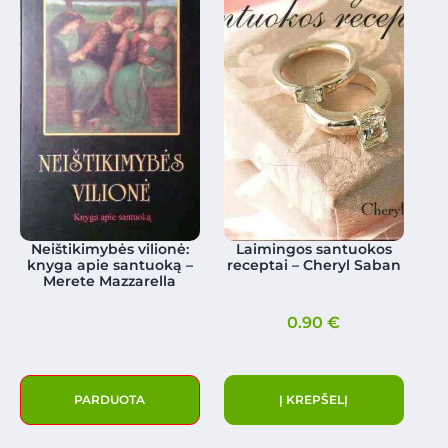
Neištikimybės vilionė:
Laimingos santuokos
knyga apie santuoką –
receptai – Cheryl Saban
Merete Mazzarella
0.90
€
PARDUOTA
Į KREPŠELĮ