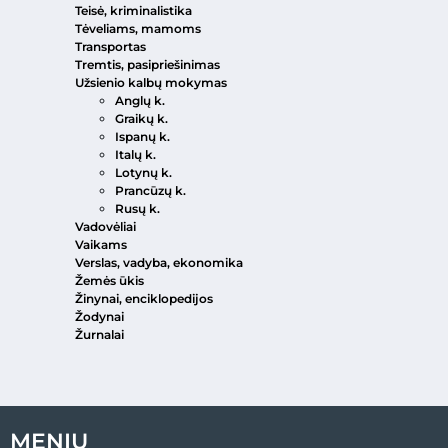
Teisė, kriminalistika
Tėveliams, mamoms
Transportas
Tremtis, pasipriešinimas
Užsienio kalbų mokymas
Anglų k.
Graikų k.
Ispanų k.
Italų k.
Lotynų k.
Prancūzų k.
Rusų k.
Vadovėliai
Vaikams
Verslas, vadyba, ekonomika
Žemės ūkis
Žinynai, enciklopedijos
Žodynai
Žurnalai
MENIU