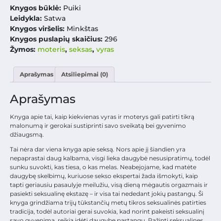
Knygos būklė:
Puiki
Leidykla:
Satwa
Knygos viršelis:
Minkštas
Knygos puslapių skaičius:
296
Žymos:
moteris
,
seksas
,
vyras
Aprašymas
Atsiliepimai (0)
Aprašymas
Knyga apie tai, kaip kiekvienas vyras ir moterys gali patirti tikrą
malonumą ir gerokai sustiprinti savo sveikatą bei gyvenimo
džiaugsmą.
Tai nėra dar viena knyga apie seksą. Nors apie jį šiandien yra
nepaprastai daug kalbama, visgi lieka daugybė nesusipratimų, todėl
sunku suvokti, kas tiesa, o kas melas. Neabejojame, kad matėte
daugybę skelbimų, kuriuose sekso ekspertai žada išmokyti, kaip
tapti geriausiu pasaulyje meilužiu, visą dieną mėgautis orgazmais ir
pasiekti seksualinę ekstazę – ir visa tai nededant jokių pastangų. Ši
knyga grindžiama trijų tūkstančių metų tikros seksualinės patirties
tradicija, todėl autoriai gerai suvokia, kad norint pakeisti seksualinį
savo gyvenimą, reikia įdėti daugybę pastangų. Pažinti seksualines