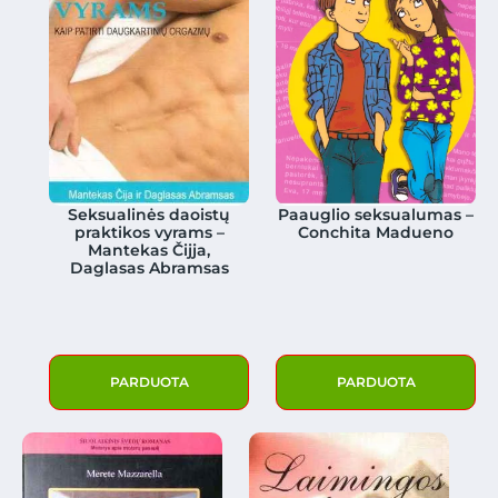
Seksualinės daoistų
Paauglio seksualumas –
praktikos vyrams –
Conchita Madueno
Mantekas Čijja,
Daglasas Abramsas
PARDUOTA
PARDUOTA