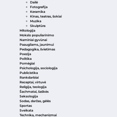
Dailė
Fotografija
Keramika
Kinas, teatras, šokiai
Muzika
Skulptūra
Mitologija
Mokslo populiarinimo
Naminiai gyvūnai
Paaugliams, jaunimui
Pedagogika, švietimas
Poezija
Politika
Pomėgiai
Psichologija, sociologija
Publicistika
Rankdarbiai
Receptai, virtuvė
Religija, teologija
Šachmatai, šaškės
Seksologija
Sodas, daržas, gėlės
Sportas
Sveikata
Technika, mechanizmai