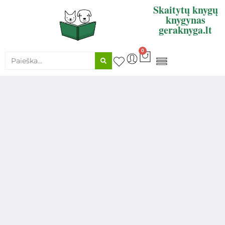
Skaitytų knygų
knygynas
geraknyga.lt
0
KNYGŲ SUPIRKIMAS