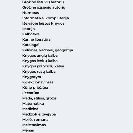
Grožinė lietuvių autorių
Grožinė užsienio autorių
Humoras
Informatika, kompiuterija
Išeivijoje leistos knygos
Istorija
Kalbotyra
Karinė literatūra
Katalogai
Kelionės, vadovai, geografija
Knygos anglų kalba
Knygos lenkų kalba
Knygos prancūzų kalba
Knygos rusų kalba
Knygotyra
Kolekcionavimas
Kūno priežiūra
Literatūra
Mada, stilius, grožis
Matematika
Medicina
Medžioklė, žvejyba
Meilės romanai
Meistravimas
Menas