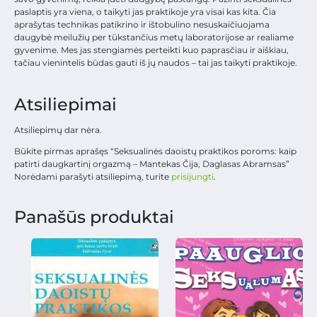
paslaptis yra viena, o taikyti jas praktikoje yra visai kas kita. Čia
aprašytas technikas patikrino ir ištobulino nesuskaičiuojama
daugybė meilužių per tūkstančius metų laboratorijose ar realiame
gyvenime. Mes jas stengiamės perteikti kuo paprasčiau ir aiškiau,
tačiau vienintelis būdas gauti iš jų naudos – tai jas taikyti praktikoje.
Atsiliepimai
Atsiliepimų dar nėra.
Būkite pirmas aprašęs “Seksualinės daoistų praktikos poroms: kaip
patirti daugkartinį orgazmą – Mantekas Čija, Daglasas Abramsas”
Norėdami parašyti atsiliepimą, turite
prisijungti
.
Panašūs produktai