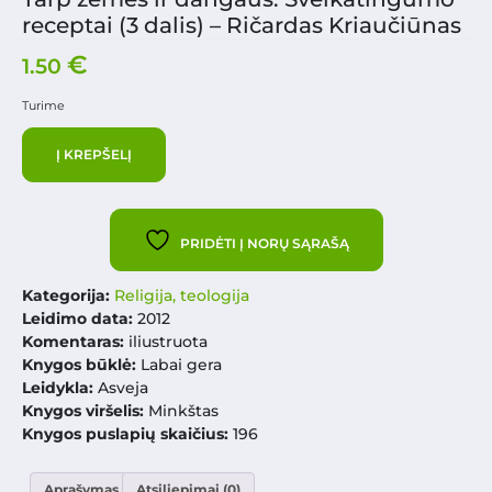
receptai (3 dalis) – Ričardas Kriaučiūnas
€
1.50
Turime
Į KREPŠELĮ
PRIDĖTI Į NORŲ SĄRAŠĄ
Kategorija:
Religija, teologija
Leidimo data:
2012
Komentaras:
iliustruota
Knygos būklė:
Labai gera
Leidykla:
Asveja
Knygos viršelis:
Minkštas
Knygos puslapių skaičius:
196
Aprašymas
Atsiliepimai (0)