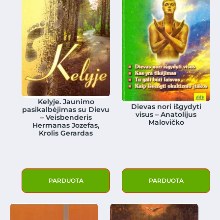
Kelyje. Jaunimo
Dievas nori išgydyti
pasikalbėjimas su Dievu
visus – Anatolijus
– Veisbenderis
Malovičko
Hermanas Jozefas,
Krolis Gerardas
PARDUOTA
PARDUOTA