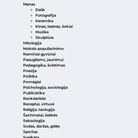
Menas
Dailė
Fotografija
Keramika
Kinas, teatras, šokiai
Muzika
Skulptūra
Mitologija
Mokslo populiarinimo
Naminiai gyvūnai
Paaugliams, jaunimui
Pedagogika, švietimas
Poezija
Politika
Pomėgiai
Psichologija, sociologija
Publicistika
Rankdarbiai
Receptai, virtuvė
Religija, teologija
Šachmatai, šaškės
Seksologija
Sodas, daržas, gėlės
Sportas
Sveikata