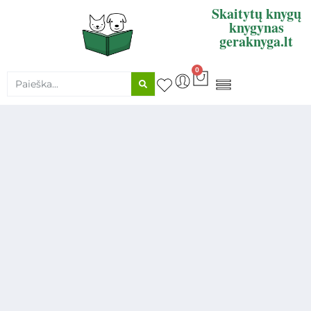
Skaitytų knygų
knygynas
geraknyga.lt
0
KNYGŲ SUPIRKIMAS