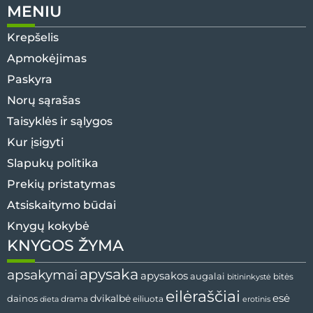
MENIU
Krepšelis
Apmokėjimas
Paskyra
Norų sąrašas
Taisyklės ir sąlygos
Kur įsigyti
Slapukų politika
Prekių pristatymas
Atsiskaitymo būdai
Knygų kokybė
KNYGOS ŽYMA
apysaka
apsakymai
apysakos
augalai
bitininkystė
bitės
eilėraščiai
esė
dainos
dvikalbė
drama
dieta
eiliuota
erotinis