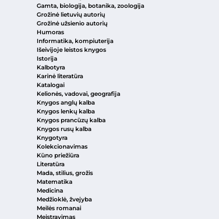
Gamta, biologija, botanika, zoologija
Grožinė lietuvių autorių
Grožinė užsienio autorių
Humoras
Informatika, kompiuterija
Išeivijoje leistos knygos
Istorija
Kalbotyra
Karinė literatūra
Katalogai
Kelionės, vadovai, geografija
Knygos anglų kalba
Knygos lenkų kalba
Knygos prancūzų kalba
Knygos rusų kalba
Knygotyra
Kolekcionavimas
Kūno priežiūra
Literatūra
Mada, stilius, grožis
Matematika
Medicina
Medžioklė, žvejyba
Meilės romanai
Meistravimas