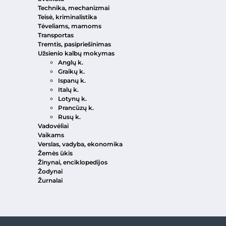
Technika, mechanizmai
Teisė, kriminalistika
Tėveliams, mamoms
Transportas
Tremtis, pasipriešinimas
Užsienio kalbų mokymas
Anglų k.
Graikų k.
Ispanų k.
Italų k.
Lotynų k.
Prancūzų k.
Rusų k.
Vadovėliai
Vaikams
Verslas, vadyba, ekonomika
Žemės ūkis
Žinynai, enciklopedijos
Žodynai
Žurnalai