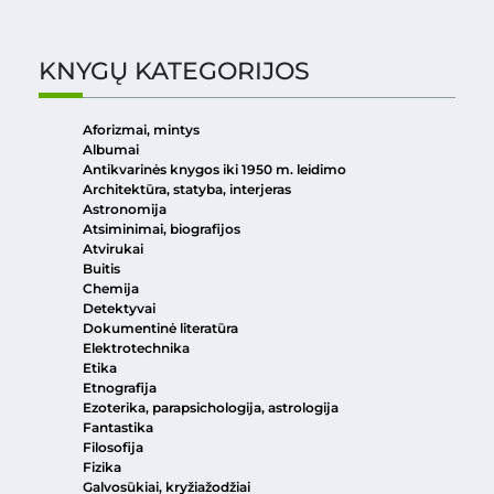
KNYGŲ KATEGORIJOS
Aforizmai, mintys
Albumai
Antikvarinės knygos iki 1950 m. leidimo
Architektūra, statyba, interjeras
Astronomija
Atsiminimai, biografijos
Atvirukai
Buitis
Chemija
Detektyvai
Dokumentinė literatūra
Elektrotechnika
Etika
Etnografija
Ezoterika, parapsichologija, astrologija
Fantastika
Filosofija
Fizika
Galvosūkiai, kryžiažodžiai