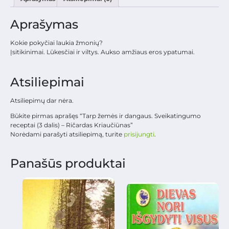
Aprašymas
Kokie pokyčiai laukia žmonių?
Įsitikinimai. Lūkesčiai ir viltys. Aukso amžiaus eros ypatumai.
Atsiliepimai
Atsiliepimų dar nėra.
Būkite pirmas aprašęs “Tarp žemės ir dangaus. Sveikatingumo
receptai (3 dalis) – Ričardas Kriaučiūnas”
Norėdami parašyti atsiliepimą, turite
prisijungti
.
Panašūs produktai