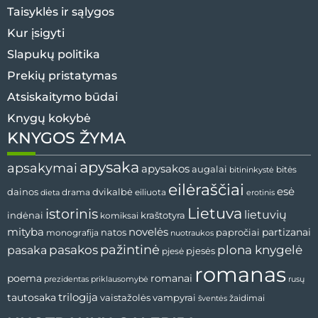
Taisyklės ir sąlygos
Kur įsigyti
Slapukų politika
Prekių pristatymas
Atsiskaitymo būdai
Knygų kokybė
KNYGOS ŽYMA
apysaka
apsakymai
apysakos
augalai
bitės
bitininkystė
eilėraščiai
esė
dvikalbė
dainos
drama
dieta
eiliuota
erotinis
Lietuva
istorinis
lietuvių
indėnai
komiksai
kraštotyra
mityba
novelės
partizanai
natos
papročiai
monografija
nuotraukos
pažintinė
pasaka
pasakos
plona knygelė
pjesės
pjesė
romanas
romanai
poema
prezidentas
priklausomybė
rusų
tautosaka
trilogija
vaistažolės
vampyrai
žaidimai
šventės