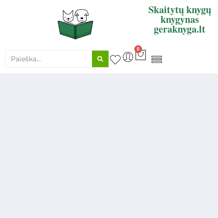
Skaitytų knygų
knygynas
geraknyga.lt
0
KNYGŲ SUPIRKIMAS