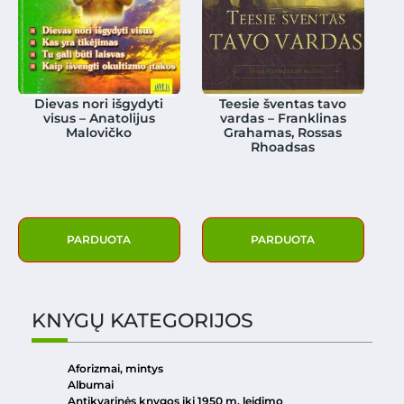
Dievas nori išgydyti
Teesie šventas tavo
visus – Anatolijus
vardas – Franklinas
Malovičko
Grahamas, Rossas
Rhoadsas
PARDUOTA
PARDUOTA
KNYGŲ KATEGORIJOS
Aforizmai, mintys
Albumai
Antikvarinės knygos iki 1950 m. leidimo