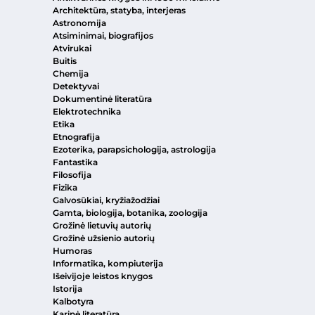
Architektūra, statyba, interjeras
Astronomija
Atsiminimai, biografijos
Atvirukai
Buitis
Chemija
Detektyvai
Dokumentinė literatūra
Elektrotechnika
Etika
Etnografija
Ezoterika, parapsichologija, astrologija
Fantastika
Filosofija
Fizika
Galvosūkiai, kryžiažodžiai
Gamta, biologija, botanika, zoologija
Grožinė lietuvių autorių
Grožinė užsienio autorių
Humoras
Informatika, kompiuterija
Išeivijoje leistos knygos
Istorija
Kalbotyra
Karinė literatūra