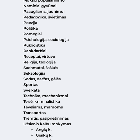
Mokslo populiarinimo
Naminiai gyvūnai
Paaugliams, jaunimui
Pedagogika, švietimas
Poezija
Politika
Pomėgiai
Psichologija, sociologija
Publicistika
Rankdarbiai
Receptai, virtuvė
Religija, teologija
Šachmatai, šaškės
Seksologija
Sodas, daržas, gėlės
Sportas
Sveikata
Technika, mechanizmai
Teisė, kriminalistika
Tėveliams, mamoms
Transportas
Tremtis, pasipriešinimas
Užsienio kalbų mokymas
Anglų k.
Graikų k.