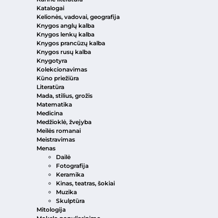
Katalogai
Kelionės, vadovai, geografija
Knygos anglų kalba
Knygos lenkų kalba
Knygos prancūzų kalba
Knygos rusų kalba
Knygotyra
Kolekcionavimas
Kūno priežiūra
Literatūra
Mada, stilius, grožis
Matematika
Medicina
Medžioklė, žvejyba
Meilės romanai
Meistravimas
Menas
Dailė
Fotografija
Keramika
Kinas, teatras, šokiai
Muzika
Skulptūra
Mitologija