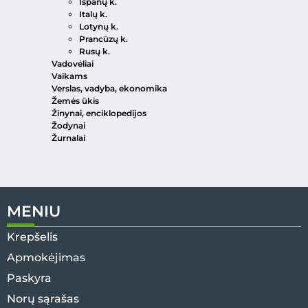
Ispanų k.
Italų k.
Lotynų k.
Prancūzų k.
Rusų k.
Vadovėliai
Vaikams
Verslas, vadyba, ekonomika
Žemės ūkis
Žinynai, enciklopedijos
Žodynai
Žurnalai
MENIU
Krepšelis
Apmokėjimas
Paskyra
Norų sąrašas