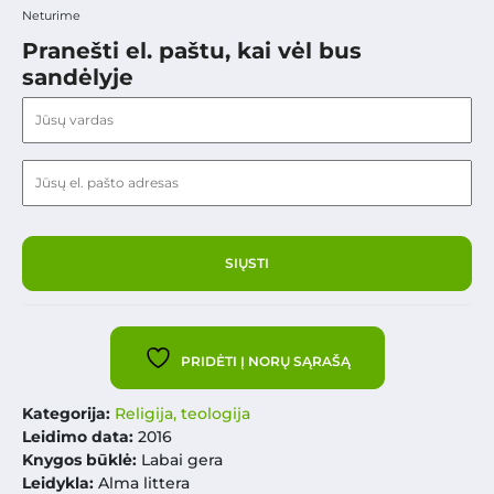
Neturime
Pranešti el. paštu, kai vėl bus
sandėlyje
PRIDĖTI Į NORŲ SĄRAŠĄ
Kategorija:
Religija, teologija
Leidimo data:
2016
Knygos būklė:
Labai gera
Leidykla:
Alma littera