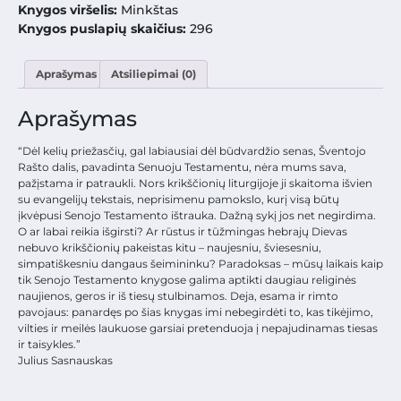
Knygos viršelis:
Minkštas
Knygos puslapių skaičius:
296
Aprašymas
Atsiliepimai (0)
Aprašymas
“Dėl kelių priežasčių, gal labiausiai dėl būdvardžio senas, Šventojo
Rašto dalis, pavadinta Senuoju Testamentu, nėra mums sava,
pažįstama ir patraukli. Nors krikščionių liturgijoje ji skaitoma išvien
su evangelijų tekstais, neprisimenu pamokslo, kurį visą būtų
įkvėpusi Senojo Testamento ištrauka. Dažną sykį jos net negirdima.
O ar labai reikia išgirsti? Ar rūstus ir tūžmingas hebrajų Dievas
nebuvo krikščionių pakeistas kitu – naujesniu, šviesesniu,
simpatiškesniu dangaus šeimininku? Paradoksas – mūsų laikais kaip
tik Senojo Testamento knygose galima aptikti daugiau religinės
naujienos, geros ir iš tiesų stulbinamos. Deja, esama ir rimto
pavojaus: panardęs po šias knygas imi nebegirdėti to, kas tikėjimo,
vilties ir meilės laukuose garsiai pretenduoja į nepajudinamas tiesas
ir taisykles.”
Julius Sasnauskas