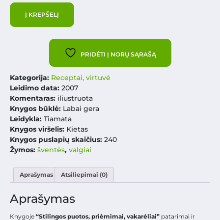
Į KREPŠELĮ
PRIDĖTI Į NORŲ SĄRAŠĄ
Kategorija:
Receptai, virtuvė
Leidimo data:
2007
Komentaras:
iliustruota
Knygos būklė:
Labai gera
Leidykla:
Tiamata
Knygos viršelis:
Kietas
Knygos puslapių skaičius:
240
Žymos:
šventės
,
valgiai
Aprašymas
Atsiliepimai (0)
Aprašymas
Knygoje
“Stilingos puotos, priėmimai, vakarėliai”
patarimai ir