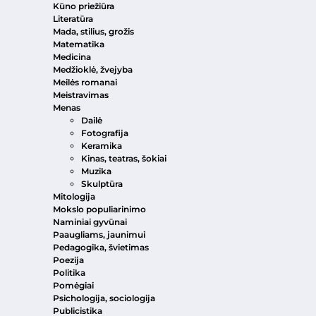
Kūno priežiūra
Literatūra
Mada, stilius, grožis
Matematika
Medicina
Medžioklė, žvejyba
Meilės romanai
Meistravimas
Menas
Dailė
Fotografija
Keramika
Kinas, teatras, šokiai
Muzika
Skulptūra
Mitologija
Mokslo populiarinimo
Naminiai gyvūnai
Paaugliams, jaunimui
Pedagogika, švietimas
Poezija
Politika
Pomėgiai
Psichologija, sociologija
Publicistika