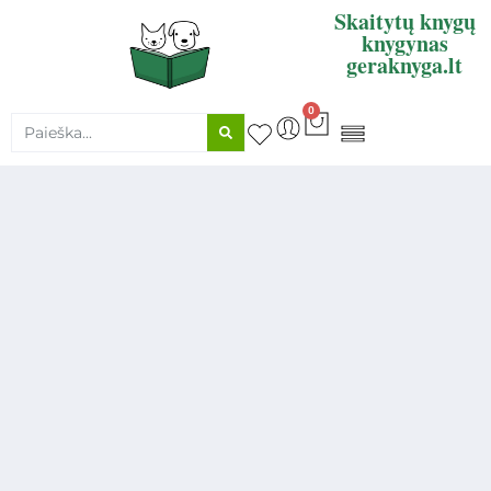
Skaitytų knygų
knygynas
geraknyga.lt
0
KNYGŲ SUPIRKIMAS