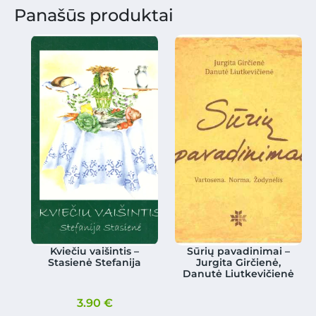
Panašūs produktai
Kviečiu vaišintis –
Sūrių pavadinimai –
Stasienė Stefanija
Jurgita Girčienė,
Danutė Liutkevičienė
3.90
€