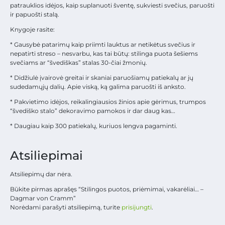
patrauklios idėjos, kaip suplanuoti šventę, sukviesti svečius, paruošti
ir papuošti stalą.
Knygoje rasite:
* Gausybė patarimų kaip priimti lauktus ar netikėtus svečius ir
nepatirti streso – nesvarbu, kas tai būtų: stilinga puota šešiems
svečiams ar “švediškas” stalas 30-čiai žmonių.
* Didžiulė įvairovė greitai ir skaniai paruošiamų patiekalų ar jų
sudedamųjų dalių. Apie viską, ką galima paruošti iš anksto.
* Pakvietimo idėjos, reikalingiausios žinios apie gėrimus, trumpos
“švediško stalo” dekoravimo pamokos ir dar daug kas…
* Daugiau kaip 300 patiekalų, kuriuos lengva pagaminti.
Atsiliepimai
Atsiliepimų dar nėra.
Būkite pirmas aprašęs “Stilingos puotos, priėmimai, vakarėliai… –
Dagmar von Cramm”
Norėdami parašyti atsiliepimą, turite
prisijungti
.