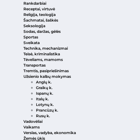
Rankdarbiai
Receptai, virtuvė
Religija, teologija
Šachmatai, šaškės
Seksologija
Sodas, daržas, gėlės
Sportas
Sveikata
Technika, mechanizmai
Teisė, kriminalistika
Tėveliams, mamoms
Transportas
Tremtis, pasipriešinimas
Užsienio kalbų mokymas
Anglų k.
Graikų k.
Ispanų k.
Italų k.
Lotynų k.
Prancūzų k.
Rusų k.
Vadovėliai
Vaikams
Verslas, vadyba, ekonomika
Žemės ūkis