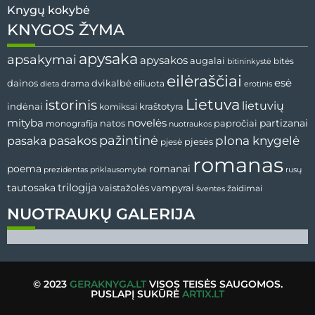
Knygų kokybė
KNYGOS ŽYMA
apysaka
apsakymai
apysakos
augalai
bitės
bitininkystė
eilėraščiai
esė
dvikalbė
dainos
drama
dieta
eiliuota
erotinis
Lietuva
istorinis
lietuvių
indėnai
komiksai
kraštotyra
mityba
novelės
partizanai
natos
papročiai
monografija
nuotraukos
pažintinė
pasaka
pasakos
plona knygelė
pjesės
pjesė
romanas
romanai
poema
prezidentas
priklausomybė
rusų
tautosaka
trilogija
vaistažolės
vampyrai
žaidimai
šventės
NUOTRAUKŲ GALERIJA
© 2023
GERAKNYGA.LT
VISOS TEISĖS SAUGOMOS.
PUSLAPĮ SUKŪRĖ
ARTIX.LT