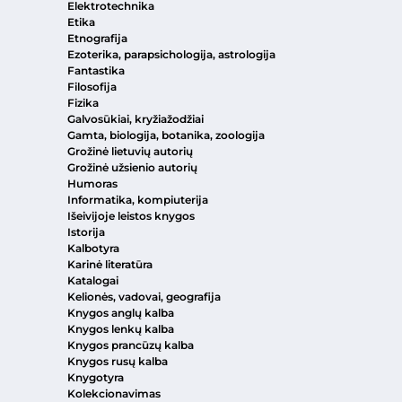
Elektrotechnika
Etika
Etnografija
Ezoterika, parapsichologija, astrologija
Fantastika
Filosofija
Fizika
Galvosūkiai, kryžiažodžiai
Gamta, biologija, botanika, zoologija
Grožinė lietuvių autorių
Grožinė užsienio autorių
Humoras
Informatika, kompiuterija
Išeivijoje leistos knygos
Istorija
Kalbotyra
Karinė literatūra
Katalogai
Kelionės, vadovai, geografija
Knygos anglų kalba
Knygos lenkų kalba
Knygos prancūzų kalba
Knygos rusų kalba
Knygotyra
Kolekcionavimas