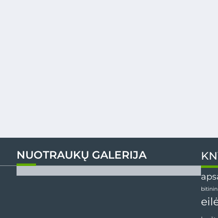
NUOTRAUKŲ GALERIJA
KN
aps
bitini
eil