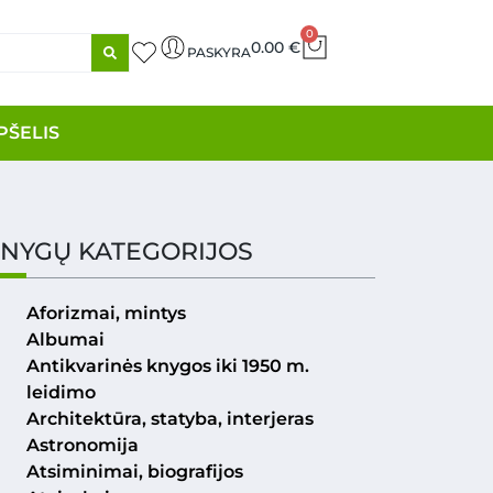
0
0.00
€
PASKYRA
PŠELIS
NYGŲ KATEGORIJOS
Aforizmai, mintys
Albumai
Antikvarinės knygos iki 1950 m.
leidimo
Architektūra, statyba, interjeras
Astronomija
Atsiminimai, biografijos