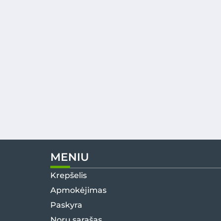
MENIU
Krepšelis
Apmokėjimas
Paskyra
Norų sąrašas