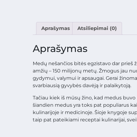
Aprašymas
Atsiliepimai (0)
Aprašymas
Medų nešančios bitės egzistavo dar prieš žm
amžių – 150 milijonų metų. Žmogus jau nuo
gydymui, valymui ir apsaugai. Gerai žinoma
svarbiausią gyvybės davėją ir palaikytoją.
Tačiau kiek iš mūsų žino, kad medus buvo n
šiandien medus yra toks pat populiarus k
kulinarijoje ir medicinoje. Šioje knygoje s
taip pat pateikiami receptai kulinarijai, sveik