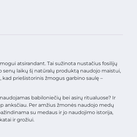
ogui atsirandant. Tai sužinota nustačius fosilijų
 senų laikų šį natūralų produktą naudojo maistui,
, kad priešistorinis žmogus garbino saulę –
audojamas babiloniečių bei asirų ritualuose? Ir
aip anksčiau. Per amžius žmonės naudojo medų
upažindinama su medaus ir jo naudojimo istorija,
atai ir grožiui.