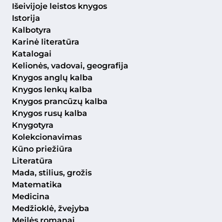
Išeivijoje leistos knygos
Istorija
Kalbotyra
Karinė literatūra
Katalogai
Kelionės, vadovai, geografija
Knygos anglų kalba
Knygos lenkų kalba
Knygos prancūzų kalba
Knygos rusų kalba
Knygotyra
Kolekcionavimas
Kūno priežiūra
Literatūra
Mada, stilius, grožis
Matematika
Medicina
Medžioklė, žvejyba
Meilės romanai