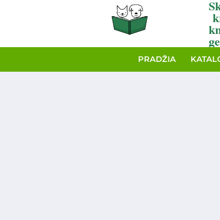
Sk
k
k
ge
PRADŽIA
KATAL