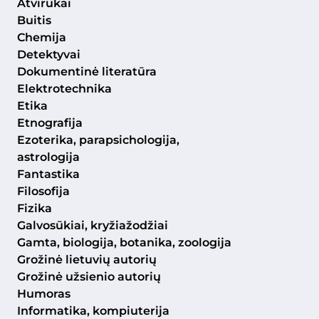
Atvirukai
Buitis
Chemija
Detektyvai
Dokumentinė literatūra
Elektrotechnika
Etika
Etnografija
Ezoterika, parapsichologija,
astrologija
Fantastika
Filosofija
Fizika
Galvosūkiai, kryžiažodžiai
Gamta, biologija, botanika, zoologija
Grožinė lietuvių autorių
Grožinė užsienio autorių
Humoras
Informatika, kompiuterija