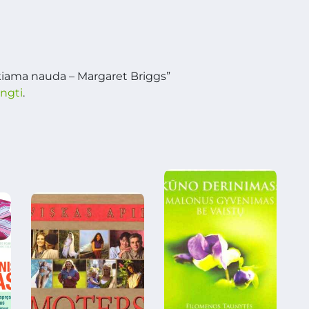
ikiama nauda – Margaret Briggs”
ungti
.