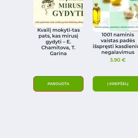
Kvailį mokyti-tas
1001 naminis
pats, kas mirusį
vaistas padės
gydyti – E.
išspręsti kasdieni
Chamitova, T.
negalavimus
Garina
3.90
€
PARDUOTA
Į KREPŠELĮ