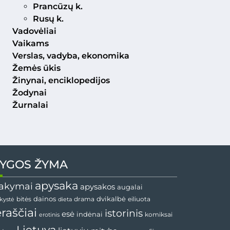
Prancūzų k.
Rusų k.
Vadovėliai
Vaikams
Verslas, vadyba, ekonomika
Žemės ūkis
Žinynai, enciklopedijos
Žodynai
Žurnalai
YGOS ŽYMA
apysaka
akymai
apysakos
augalai
dvikalbė
dainos
drama
bitės
dieta
eiliuota
nkystė
ėraščiai
istorinis
esė
indėnai
komiksai
erotinis
Lietuva