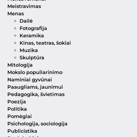
Meistravimas
Menas
Dailė
Fotografija
Keramika
Kinas, teatras, šokiai
Muzika
Skulptūra
Mitologija
Mokslo populiarinimo
Naminiai gyvūnai
Paaugliams, jaunimui
Pedagogika, švietimas
Poezija
Politika
Pomėgiai
Psichologija, sociologija
Publicistika