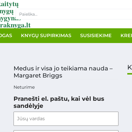
aitytų
nygų
nygynas
raknyga.lt
OGAS
KNYGŲ SUPIRKIMAS
SUSISIEKIME
KRE
K
Medus ir visa jo teikiama nauda –
Margaret Briggs
Neturime
Pranešti el. paštu, kai vėl bus
sandėlyje