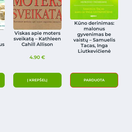
Kūno derinimas:
malonus
Viskas apie moters
gyvenimas be
sveikatą – Kathleen
vaistų – Samuelis
us
Cahill Allison
Tacas, Inga
Liutkevičienė
4.90
€
Į KREPŠELĮ
PARDUOTA