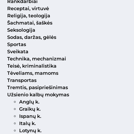
Rankdarbiai
Receptai, virtuvė
Religija, teologija
Šachmatai, šaškės
Seksologija
Sodas, daržas, gėlės
Sportas
Sveikata
Technika, mechanizmai
Teisė, kriminalistika
Tėveliams, mamoms
Transportas
Tremtis, pasipriešinimas
Užsienio kalbų mokymas
Anglų k.
Graikų k.
Ispanų k.
Italų k.
Lotynų k.