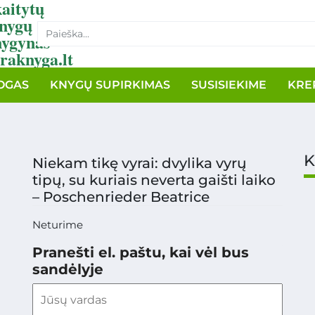
aitytų
nygų
nygynas
raknyga.lt
OGAS
KNYGŲ SUPIRKIMAS
SUSISIEKIME
KRE
K
Niekam tikę vyrai: dvylika vyrų
tipų, su kuriais neverta gaišti laiko
– Poschenrieder Beatrice
Neturime
Pranešti el. paštu, kai vėl bus
sandėlyje