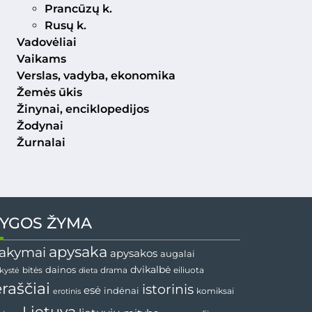
Prancūzų k.
Rusų k.
Vadovėliai
Vaikams
Verslas, vadyba, ekonomika
Žemės ūkis
Žinynai, enciklopedijos
Žodynai
Žurnalai
YGOS ŽYMA
apysaka
akymai
apysakos
augalai
dainos
dvikalbė
drama
nkystė
bitės
dieta
eiliuota
ėraščiai
istorinis
esė
indėnai
komiksai
erotinis
Lietuva