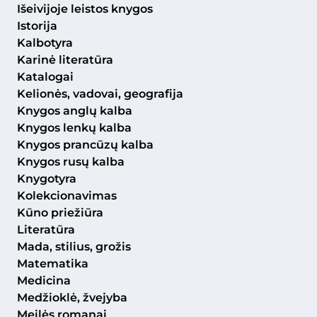
Išeivijoje leistos knygos
Istorija
Kalbotyra
Karinė literatūra
Katalogai
Kelionės, vadovai, geografija
Knygos anglų kalba
Knygos lenkų kalba
Knygos prancūzų kalba
Knygos rusų kalba
Knygotyra
Kolekcionavimas
Kūno priežiūra
Literatūra
Mada, stilius, grožis
Matematika
Medicina
Medžioklė, žvejyba
Meilės romanai