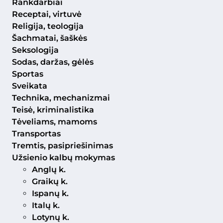
Rankdarbiai
Receptai, virtuvė
Religija, teologija
Šachmatai, šaškės
Seksologija
Sodas, daržas, gėlės
Sportas
Sveikata
Technika, mechanizmai
Teisė, kriminalistika
Tėveliams, mamoms
Transportas
Tremtis, pasipriešinimas
Užsienio kalbų mokymas
Anglų k.
Graikų k.
Ispanų k.
Italų k.
Lotynų k.