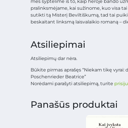
mes šyptelime iš to, kaip herojė bando užme
pralinksmėjame, kai sužinome, kuo visa tai 
sutikti tą Misterį Beviltiškumą, tad tai pu
beskaitant linksmą laisvalaikio romaną – di
Atsiliepimai
Atsiliepimų dar nėra.
Būkite pirmas aprašęs “Niekam tikę vyrai: dvy
Poschenrieder Beatrice”
Norėdami parašyti atsiliepimą, turite
prisij
Panašūs produktai