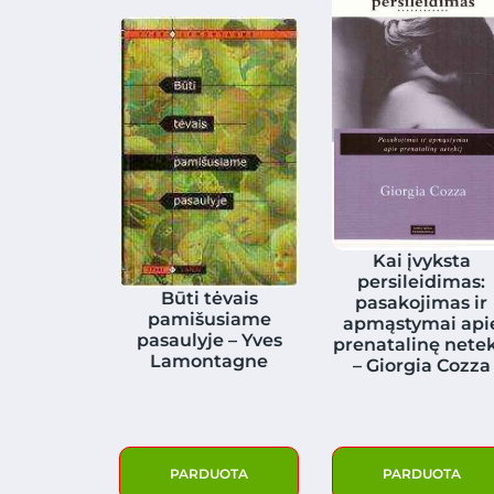
Kai įvyksta
persileidimas:
Būti tėvais
pasakojimas ir
pamišusiame
apmąstymai api
pasaulyje – Yves
prenatalinę netek
Lamontagne
– Giorgia Cozza
PARDUOTA
PARDUOTA