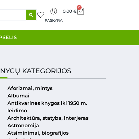
0
0.00
€
PASKYRA
PŠELIS
NYGŲ KATEGORIJOS
Aforizmai, mintys
Albumai
Antikvarinės knygos iki 1950 m.
leidimo
Architektūra, statyba, interjeras
Astronomija
Atsiminimai, biografijos