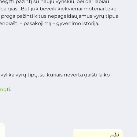
gzti pažintį su nauju vyriškiu, bei dar labiau
baigiasi. Bet juk beveik kiekvienai moteriai teko
iki proga pažinti kitus nepageidaujamus vyrų tipus
enoraštį – pasakojimą – gyvenimo istoriją.
lika vyrų tipų, su kuriais neverta gaišti laiko –
ungti
.