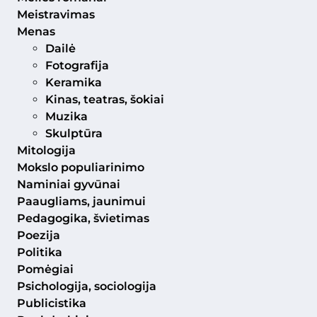
Meistravimas
Menas
Dailė
Fotografija
Keramika
Kinas, teatras, šokiai
Muzika
Skulptūra
Mitologija
Mokslo populiarinimo
Naminiai gyvūnai
Paaugliams, jaunimui
Pedagogika, švietimas
Poezija
Politika
Pomėgiai
Psichologija, sociologija
Publicistika