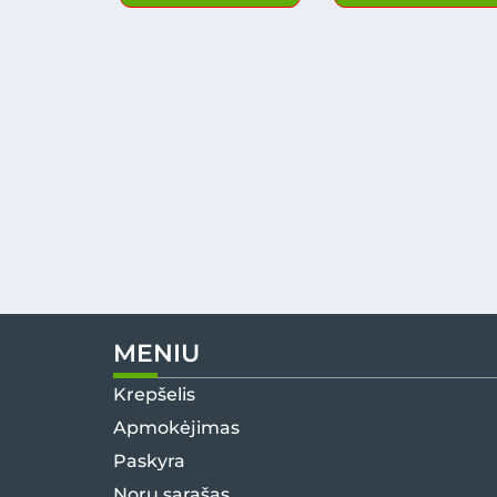
MENIU
Krepšelis
Apmokėjimas
Paskyra
Norų sąrašas