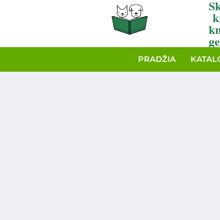
Sk
k
k
ge
PRADŽIA
KATAL