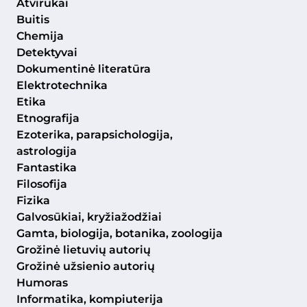
Atvirukai
Buitis
Chemija
Detektyvai
Dokumentinė literatūra
Elektrotechnika
Etika
Etnografija
Ezoterika, parapsichologija,
astrologija
Fantastika
Filosofija
Fizika
Galvosūkiai, kryžiažodžiai
Gamta, biologija, botanika, zoologija
Grožinė lietuvių autorių
Grožinė užsienio autorių
Humoras
Informatika, kompiuterija