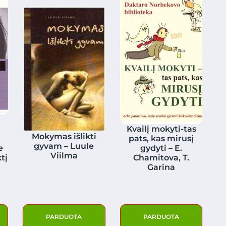
Kvailį mokyti-tas
Mokymas išlikti
pats, kas mirusį
gyvam – Luule
e
gydyti – E.
Viilma
tį
Chamitova, T.
Garina
PARDUOTA
PARDUOTA