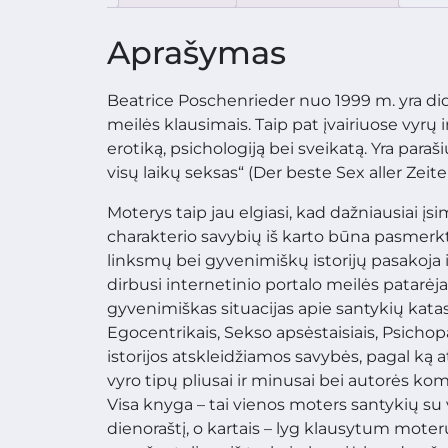
Aprašymas
Beatrice Poschenrieder nuo 1999 m. yra didž
meilės klausimais. Taip pat įvairiuose vyrų 
erotiką, psichologiją bei sveikatą. Yra para
visų laikų seksas“ (Der beste Sex aller Zeit
Moterys taip jau elgiasi, kad dažniausiai įs
charakterio savybių iš karto būna pasmerkt
linksmų bei gyvenimiškų istorijų pasakoja 
dirbusi internetinio portalo meilės patarėja,
gyvenimiškas situacijas apie santykių kata
Egocentrikais, Sekso apsėstaisiais, Psichop
istorijos atskleidžiamos savybės, pagal ką a
vyro tipų pliusai ir minusai bei autorės ko
Visa knyga – tai vienos moters santykių su vy
dienoraštį, o kartais – lyg klausytum moter