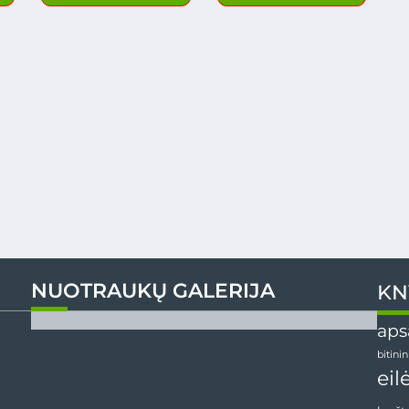
NUOTRAUKŲ GALERIJA
KN
aps
bitini
eil