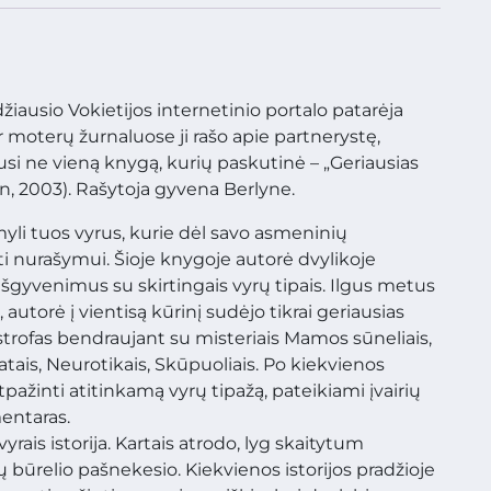
iausio Vokietijos internetinio portalo patarėja
ir moterų žurnaluose ji rašo apie partnerystę,
šiusi ne vieną knygą, kurių paskutinė – „Geriausias
en, 2003). Rašytoja gyvena Berlyne.
imyli tuos vyrus, kurie dėl savo asmeninių
i nurašymui. Šioje knygoje autorė dvylikoje
išgyvenimus su skirtingais vyrų tipais. Ilgus metus
 autorė į vientisą kūrinį sudėjo tikrai geriausias
strofas bendraujant su misteriais Mamos sūneliais,
atais, Neurotikais, Skūpuoliais. Po kiekvienos
tpažinti atitinkamą vyrų tipažą, pateikiami įvairių
mentaras.
rais istorija. Kartais atrodo, lyg skaitytum
ų būrelio pašnekesio. Kiekvienos istorijos pradžioje