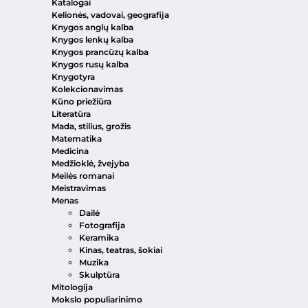
Katalogai
Kelionės, vadovai, geografija
Knygos anglų kalba
Knygos lenkų kalba
Knygos prancūzų kalba
Knygos rusų kalba
Knygotyra
Kolekcionavimas
Kūno priežiūra
Literatūra
Mada, stilius, grožis
Matematika
Medicina
Medžioklė, žvejyba
Meilės romanai
Meistravimas
Menas
Dailė
Fotografija
Keramika
Kinas, teatras, šokiai
Muzika
Skulptūra
Mitologija
Mokslo populiarinimo