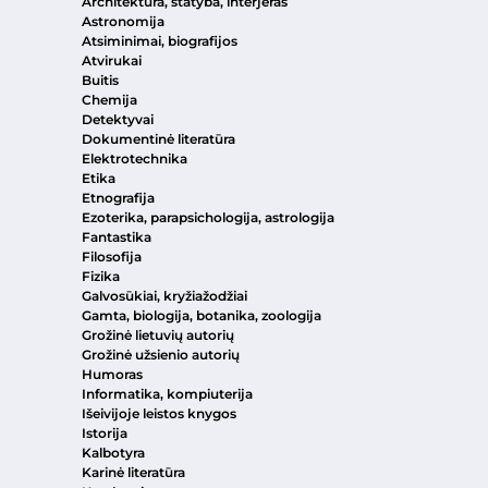
Architektūra, statyba, interjeras
Astronomija
Atsiminimai, biografijos
Atvirukai
Buitis
Chemija
Detektyvai
Dokumentinė literatūra
Elektrotechnika
Etika
Etnografija
Ezoterika, parapsichologija, astrologija
Fantastika
Filosofija
Fizika
Galvosūkiai, kryžiažodžiai
Gamta, biologija, botanika, zoologija
Grožinė lietuvių autorių
Grožinė užsienio autorių
Humoras
Informatika, kompiuterija
Išeivijoje leistos knygos
Istorija
Kalbotyra
Karinė literatūra