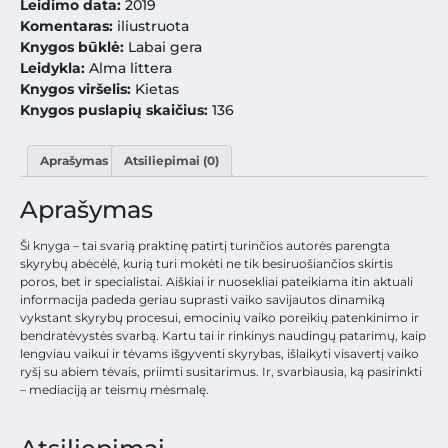
Leidimo data:
2019
Komentaras:
iliustruota
Knygos būklė:
Labai gera
Leidykla:
Alma littera
Knygos viršelis:
Kietas
Knygos puslapių skaičius:
136
Aprašymas
Atsiliepimai (0)
Aprašymas
Ši knyga – tai svarią praktinę patirtį turinčios autorės parengta
skyrybų abėcėlė, kurią turi mokėti ne tik besiruošiančios skirtis
poros, bet ir specialistai. Aiškiai ir nuosekliai pateikiama itin aktuali
informacija padeda geriau suprasti vaiko savijautos dinamiką
vykstant skyrybų procesui, emocinių vaiko poreikių patenkinimo ir
bendratėvystės svarbą. Kartu tai ir rinkinys naudingų patarimų, kaip
lengviau vaikui ir tėvams išgyventi skyrybas, išlaikyti visavertį vaiko
ryšį su abiem tėvais, priimti susitarimus. Ir, svarbiausia, ką pasirinkti
– mediaciją ar teismų mėsmalę.