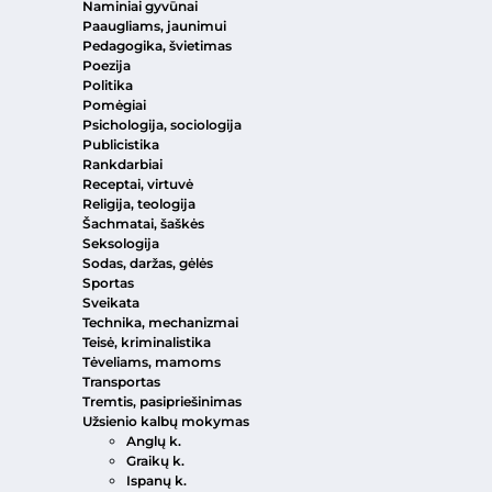
Naminiai gyvūnai
Paaugliams, jaunimui
Pedagogika, švietimas
Poezija
Politika
Pomėgiai
Psichologija, sociologija
Publicistika
Rankdarbiai
Receptai, virtuvė
Religija, teologija
Šachmatai, šaškės
Seksologija
Sodas, daržas, gėlės
Sportas
Sveikata
Technika, mechanizmai
Teisė, kriminalistika
Tėveliams, mamoms
Transportas
Tremtis, pasipriešinimas
Užsienio kalbų mokymas
Anglų k.
Graikų k.
Ispanų k.