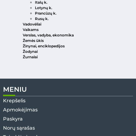
Italų k.
Lotynų k.
Prancūzų k.
Rusų k.
Vadovėliai
Vaikams
Verslas, vadyba, ekonomika
Žemės ūkis
Žinynai, enciklopedijos
Žodynai
Žurnalai
MENIU
Krepšelis
Apmokėjimas
Paskyra
Norų sąrašas