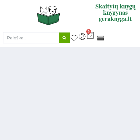
Skaitytų knygų
knygynas
geraknyga.lt
0
KNYGŲ SUPIRKIMAS