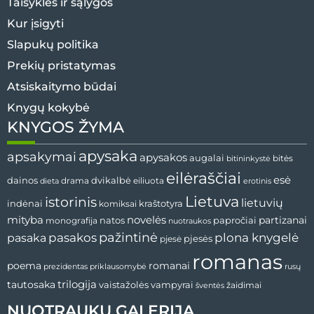
Taisyklės ir sąlygos
Kur įsigyti
Slapukų politika
Prekių pristatymas
Atsiskaitymo būdai
Knygų kokybė
KNYGOS ŽYMA
apysaka
apsakymai
apysakos
augalai
bitės
bitininkystė
eilėraščiai
esė
dvikalbė
dainos
drama
dieta
eiliuota
erotinis
Lietuva
istorinis
lietuvių
indėnai
komiksai
kraštotyra
mityba
novelės
partizanai
natos
papročiai
monografija
nuotraukos
pažintinė
pasaka
pasakos
plona knygelė
pjesės
pjesė
romanas
romanai
poema
prezidentas
priklausomybė
rusų
tautosaka
trilogija
vaistažolės
vampyrai
žaidimai
šventės
NUOTRAUKŲ GALERIJA