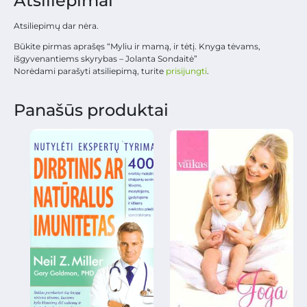
Atsiliepimai
Atsiliepimų dar nėra.
Būkite pirmas aprašęs “Myliu ir mamą, ir tėtį. Knyga tėvams,
išgyvenantiems skyrybas – Jolanta Sondaitė”
Norėdami parašyti atsiliepimą, turite
prisijungti
.
Panašūs produktai