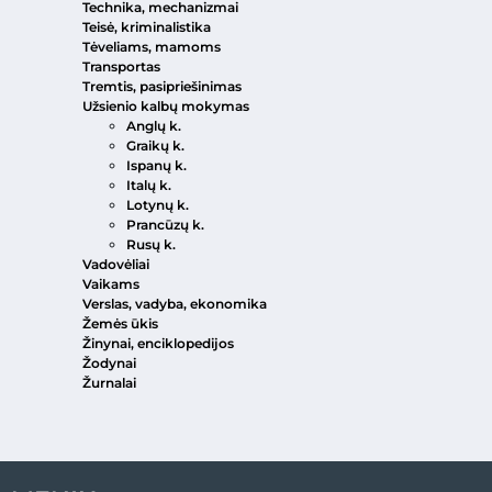
Technika, mechanizmai
Teisė, kriminalistika
Tėveliams, mamoms
Transportas
Tremtis, pasipriešinimas
Užsienio kalbų mokymas
Anglų k.
Graikų k.
Ispanų k.
Italų k.
Lotynų k.
Prancūzų k.
Rusų k.
Vadovėliai
Vaikams
Verslas, vadyba, ekonomika
Žemės ūkis
Žinynai, enciklopedijos
Žodynai
Žurnalai