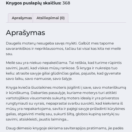
Knygos puslapių skaičius:
368
Aprašymas
Atsiliepimai (0)
Aprašymas
Daugelis moterų nesugeba savęs mylėti. Galbūt mes tapome
savarankiškos ir nepriklausomos, tačiau tai visai kas kita nei meilė
sau.
Meilė sau yra niekuo nepakeičiama. Tai reiškia, kad turime rūpintis
savimi, jausti, kad viskas mūsų rankose. Ši knyga ir nukreips tuo
keliu: atrasite savyje giliai glūdinčias galias, pajusite, kad gyvenate
savo laiku, savo namuose, savo šalyje.
Knyga kviečia šiuolaikines moteris įsigilinti į save, savo moteriškumą
ir kūniškumą. Dabarties pasaulyje, kuriame moterys turi atitikti
vartotojiškos visuomenės sukurtą moters idealą ir yra priverstos
rungtyniauti su vyrais, nepaprastai svarbu suvokti, kad kiekviena iš
mūsų yra nepakartojama, savita ir pajėgi savyje prižadinti kūrybines
galias, atgaivinti meilę sau, sukurti šiltą, globos kupiną santykį su
savimi, atsiskleisti, jaustis laiminga…
Daug dėmesio knygoje skiriama saviterapijos pratimams, jie padės