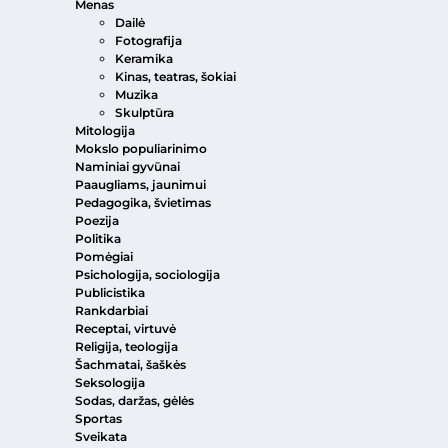
Menas
Dailė
Fotografija
Keramika
Kinas, teatras, šokiai
Muzika
Skulptūra
Mitologija
Mokslo populiarinimo
Naminiai gyvūnai
Paaugliams, jaunimui
Pedagogika, švietimas
Poezija
Politika
Pomėgiai
Psichologija, sociologija
Publicistika
Rankdarbiai
Receptai, virtuvė
Religija, teologija
Šachmatai, šaškės
Seksologija
Sodas, daržas, gėlės
Sportas
Sveikata