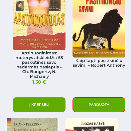
Apsinuoginimas:
moterys atskleidžia 55
Kaip tapti pasitikinčiu
paskutines savo
savimi – Robert Anthony
padermės paslaptis –
Ch. Bongertz, N.
Michaely
1.50
€
Į KREPŠELĮ
PARDUOTA