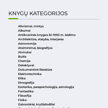
KNYGŲ KATEGORIJOS
Aforizmai, mintys
Albumai
Antikvarinės knygos iki 1950 m. leidimo
Architektūra, statyba, interjeras
Astronomija
Atsiminimai, biografijos
Atvirukai
Buitis
Chemija
Detektyvai
Dokumentinė literatūra
Elektrotechnika
Etika
Etnografija
Ezoterika, parapsichologija, astrologija
Fantastika
Filosofija
Fizika
Galvosūkiai, kryžiažodžiai