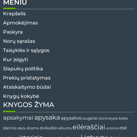
MENIU
Krepšelis
Apmokėjimas
Paskyra
Norų sąrašas
Taisyklės ir sąlygos
Kur įsigyti
Slapukų politika
Prekių pristatymas
Atsiskaitymo būdai
Knygų kokybė
KNYGOS ŽYMA
apysaka
apsakymai
apysakos
augalai
bitės
bitininkystė
eilėraščiai
esė
dvikalbė
dainos
drama
dieta
eiliuota
erotinis
Lietuva