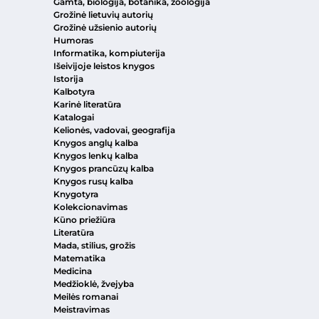
Gamta, biologija, botanika, zoologija
Grožinė lietuvių autorių
Grožinė užsienio autorių
Humoras
Informatika, kompiuterija
Išeivijoje leistos knygos
Istorija
Kalbotyra
Karinė literatūra
Katalogai
Kelionės, vadovai, geografija
Knygos anglų kalba
Knygos lenkų kalba
Knygos prancūzų kalba
Knygos rusų kalba
Knygotyra
Kolekcionavimas
Kūno priežiūra
Literatūra
Mada, stilius, grožis
Matematika
Medicina
Medžioklė, žvejyba
Meilės romanai
Meistravimas