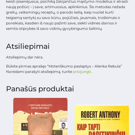
keisti įsisenėjusius, psichiką žalojančius mąstymo modelius ir atrasti
naują požiūrį – į save, artimuosius, aplinkinius. Šis metodas nežada
greitų, veiksmingų receptų, o parodo kelią, kaip nuolat kurti
teigiamą santykį su savo kūnu, pojūčiais, jausmais, troškimais ir
poreikiais, kasdien iš naujo pažinti save, siekti vidinės darnos ir
semtis stiprybės iš savo vidinių gyvybingumo šaltinių.
Atsiliepimai
Atsiliepimų dar nėra.
Būkite pirmas aprašęs “Moteriškumo paslaptys – Alenka Rebula”
Norėdami parašyti atsiliepimą, turite
prisijungti
.
Panašūs produktai