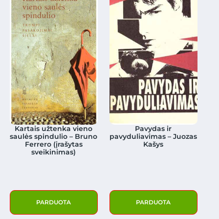
Kartais užtenka vieno
Pavydas ir
saulės spindulio – Bruno
pavyduliavimas – Juozas
Ferrero (įrašytas
Kašys
sveikinimas)
PARDUOTA
PARDUOTA