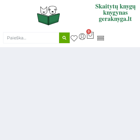
Skaitytų knygų
knygynas
geraknyga.lt
0
KNYGŲ SUPIRKIMAS