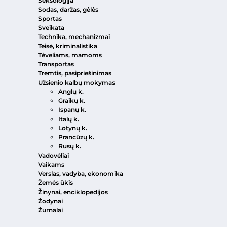
Seksologija
Sodas, daržas, gėlės
Sportas
Sveikata
Technika, mechanizmai
Teisė, kriminalistika
Tėveliams, mamoms
Transportas
Tremtis, pasipriešinimas
Užsienio kalbų mokymas
Anglų k.
Graikų k.
Ispanų k.
Italų k.
Lotynų k.
Prancūzų k.
Rusų k.
Vadovėliai
Vaikams
Verslas, vadyba, ekonomika
Žemės ūkis
Žinynai, enciklopedijos
Žodynai
Žurnalai