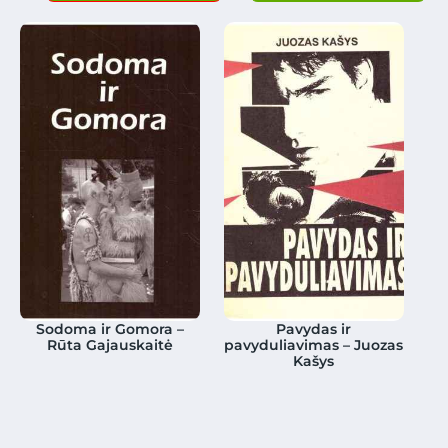
Sodoma ir Gomora –
Pavydas ir
Rūta Gajauskaitė
pavyduliavimas – Juozas
Kašys