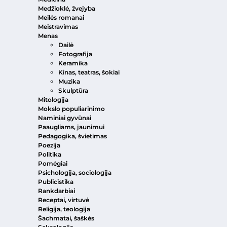
Medžioklė, žvejyba
Meilės romanai
Meistravimas
Menas
Dailė
Fotografija
Keramika
Kinas, teatras, šokiai
Muzika
Skulptūra
Mitologija
Mokslo populiarinimo
Naminiai gyvūnai
Paaugliams, jaunimui
Pedagogika, švietimas
Poezija
Politika
Pomėgiai
Psichologija, sociologija
Publicistika
Rankdarbiai
Receptai, virtuvė
Religija, teologija
Šachmatai, šaškės