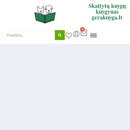
Skaitytų knygų
knygynas
geraknyga.lt
0
KNYGŲ SUPIRKIMAS