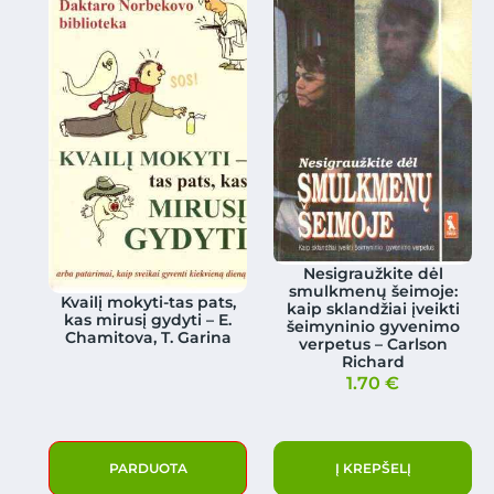
Nesigraužkite dėl
smulkmenų šeimoje:
Kvailį mokyti-tas pats,
kaip sklandžiai įveikti
kas mirusį gydyti – E.
šeimyninio gyvenimo
Chamitova, T. Garina
verpetus – Carlson
Richard
1.70
€
PARDUOTA
Į KREPŠELĮ