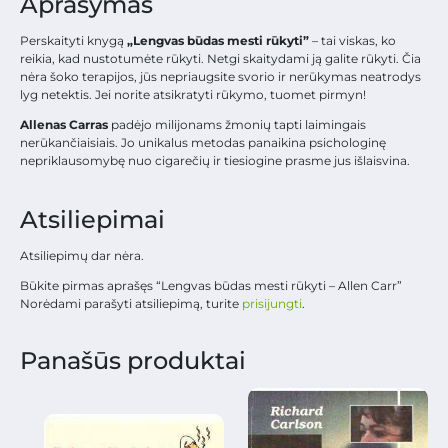
Aprašymas
Perskaityti knygą
„Lengvas būdas mesti rūkyti”
– tai viskas, ko
reikia, kad nustotumėte rūkyti. Netgi skaitydami ją galite rūkyti. Čia
nėra šoko terapijos, jūs nepriaugsite svorio ir nerūkymas neatrodys
lyg netektis. Jei norite atsikratyti rūkymo, tuomet pirmyn!
Allenas Carras
padėjo milijonams žmonių tapti laimingais
nerūkančiaisiais. Jo unikalus metodas panaikina psichologinę
nepriklausomybę nuo cigarečių ir tiesiogine prasme jus išlaisvina.
Atsiliepimai
Atsiliepimų dar nėra.
Būkite pirmas aprašęs “Lengvas būdas mesti rūkyti – Allen Carr”
Norėdami parašyti atsiliepimą, turite
prisijungti
.
Panašūs produktai