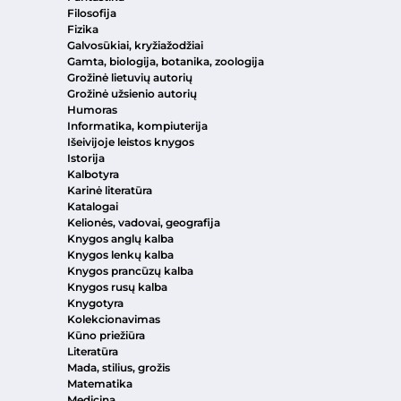
Filosofija
Fizika
Galvosūkiai, kryžiažodžiai
Gamta, biologija, botanika, zoologija
Grožinė lietuvių autorių
Grožinė užsienio autorių
Humoras
Informatika, kompiuterija
Išeivijoje leistos knygos
Istorija
Kalbotyra
Karinė literatūra
Katalogai
Kelionės, vadovai, geografija
Knygos anglų kalba
Knygos lenkų kalba
Knygos prancūzų kalba
Knygos rusų kalba
Knygotyra
Kolekcionavimas
Kūno priežiūra
Literatūra
Mada, stilius, grožis
Matematika
Medicina