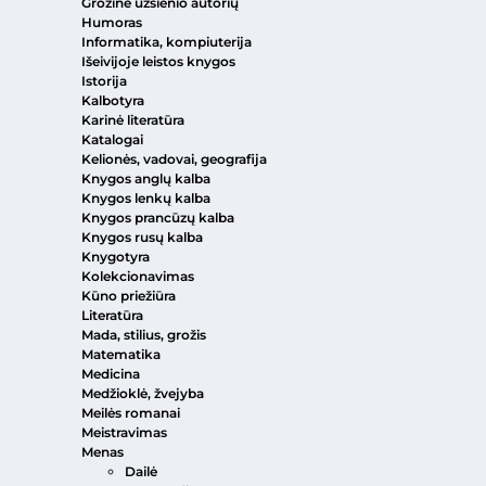
Grožinė užsienio autorių
Humoras
Informatika, kompiuterija
Išeivijoje leistos knygos
Istorija
Kalbotyra
Karinė literatūra
Katalogai
Kelionės, vadovai, geografija
Knygos anglų kalba
Knygos lenkų kalba
Knygos prancūzų kalba
Knygos rusų kalba
Knygotyra
Kolekcionavimas
Kūno priežiūra
Literatūra
Mada, stilius, grožis
Matematika
Medicina
Medžioklė, žvejyba
Meilės romanai
Meistravimas
Menas
Dailė