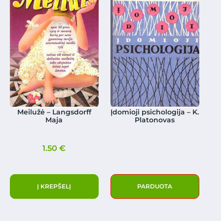
Meilužė – Langsdorff
Įdomioji psichologija – K.
Maja
Platonovas
1.50
€
Į KREPŠELĮ
PARDUOTA