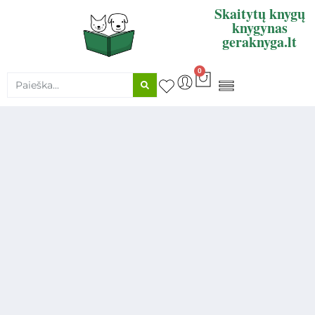
Skaitytų knygų
knygynas
geraknyga.lt
0
KNYGŲ SUPIRKIMAS