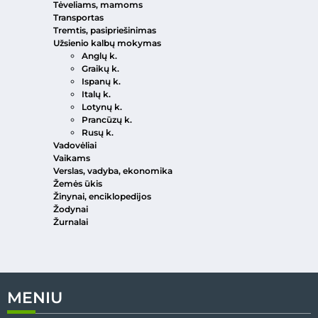
Tėveliams, mamoms
Transportas
Tremtis, pasipriešinimas
Užsienio kalbų mokymas
Anglų k.
Graikų k.
Ispanų k.
Italų k.
Lotynų k.
Prancūzų k.
Rusų k.
Vadovėliai
Vaikams
Verslas, vadyba, ekonomika
Žemės ūkis
Žinynai, enciklopedijos
Žodynai
Žurnalai
MENIU