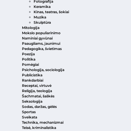
Fotografija
Keramika
Kinas, teatras, šokiai
Muzika
Skulptūra
Mitologija
Mokslo populiarinimo
Naminiai gyvūnai
Paaugliams, jaunimui
Pedagogika, švietimas
Poezija
Politika
Pomėgiai
Psichologija, sociologija
Publicistika
Rankdarbiai
Receptai, virtuvė
Religija, teologija
Šachmatai, šaškės
Seksologija
Sodas, daržas, gėlės
Sportas
Sveikata
Technika, mechanizmai
Teisė, kriminalistika