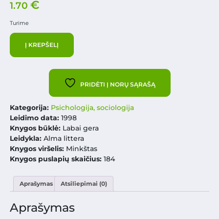
€
1.70
Turime
Į KREPŠELĮ
PRIDĖTI Į NORŲ SĄRAŠĄ
Kategorija:
Psichologija, sociologija
Leidimo data:
1998
Knygos būklė:
Labai gera
Leidykla:
Alma littera
Knygos viršelis:
Minkštas
Knygos puslapių skaičius:
184
Aprašymas
Atsiliepimai (0)
Aprašymas