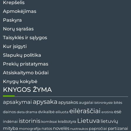
Krepšelis
Apmokėjimas
Paskyra
Norų sąrašas
Taisyklės ir sąlygos
Kur įsigyti
Slapukų politika
Prekių pristatymas
Atsiskaitymo būdai
Knygų kokybė
KNYGOS ŽYMA
apysaka
apsakymai
apysakos
augalai
bitės
bitininkystė
eilėraščiai
esė
dvikalbė
dainos
drama
dieta
eiliuota
erotinis
Lietuva
istorinis
lietuvių
indėnai
komiksai
kraštotyra
mityba
novelės
partizanai
natos
papročiai
monografija
nuotraukos