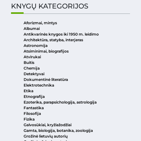
KNYGŲ KATEGORIJOS
Aforizmai, mintys
Albumai
Antikvarinės knygos iki 1950 m. leidimo
Architektūra, statyba, interjeras
Astronomija
Atsiminimai, biografijos
Atvirukai
Buitis
Chemija
Detektyvai
Dokumentinė literatūra
Elektrotechnika
Etika
Etnografija
Ezoterika, parapsichologija, astrologija
Fantastika
Filosofija
Fizika
Galvosūkiai, kryžiažodžiai
Gamta, biologija, botanika, zoologija
Grožinė lietuvių autorių