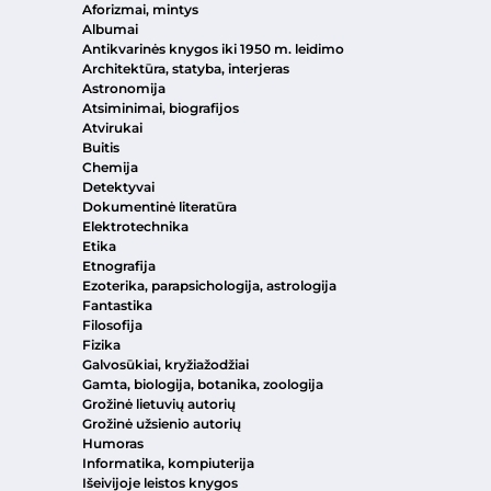
Aforizmai, mintys
Albumai
Antikvarinės knygos iki 1950 m. leidimo
Architektūra, statyba, interjeras
Astronomija
Atsiminimai, biografijos
Atvirukai
Buitis
Chemija
Detektyvai
Dokumentinė literatūra
Elektrotechnika
Etika
Etnografija
Ezoterika, parapsichologija, astrologija
Fantastika
Filosofija
Fizika
Galvosūkiai, kryžiažodžiai
Gamta, biologija, botanika, zoologija
Grožinė lietuvių autorių
Grožinė užsienio autorių
Humoras
Informatika, kompiuterija
Išeivijoje leistos knygos