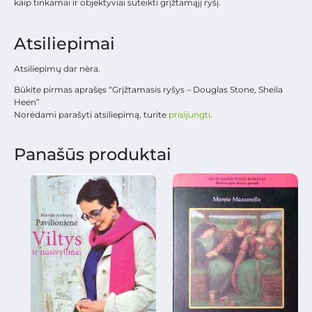
kaip tinkamai ir objektyviai suteikti grįžtamąjį ryšį.
Atsiliepimai
Atsiliepimų dar nėra.
Būkite pirmas aprašęs “Grįžtamasis ryšys – Douglas Stone, Sheila
Heen”
Norėdami parašyti atsiliepimą, turite
prisijungti
.
Panašūs produktai