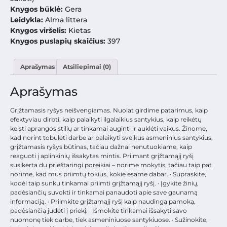
Knygos būklė:
Gera
Leidykla:
Alma littera
Knygos viršelis:
Kietas
Knygos puslapių skaičius:
397
Aprašymas
Atsiliepimai (0)
Aprašymas
Grįžtamasis ryšys neišvengiamas. Nuolat girdime patarimus, kaip
efektyviau dirbti, kaip palaikyti ilgalaikius santykius, kaip reikėtų
keisti aprangos stilių ar tinkamai auginti ir auklėti vaikus. Žinome,
kad norint tobulėti darbe ar palaikyti sveikus asmeninius santykius,
grįžtamasis ryšys būtinas, tačiau dažnai nenutuokiame, kaip
reaguoti į aplinkinių išsakytas mintis. Priimant grįžtamąjį ryšį
susikerta du prieštaringi poreikiai – norime mokytis, tačiau taip pat
norime, kad mus priimtų tokius, kokie esame dabar. · Supraskite,
kodėl taip sunku tinkamai priimti grįžtamąjį ryšį. · Įgykite žinių,
padėsiančių suvokti ir tinkamai panaudoti apie save gaunamą
informaciją. · Priimkite grįžtamąjį ryšį kaip naudingą pamoką,
padėsiančią judėti į priekį. · Išmokite tinkamai išsakyti savo
nuomonę tiek darbe, tiek asmeniniuose santykiuose. · Sužinokite,