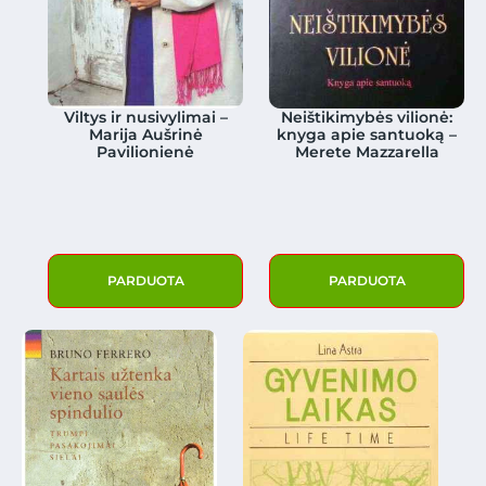
Viltys ir nusivylimai –
Neištikimybės vilionė:
Marija Aušrinė
knyga apie santuoką –
Pavilionienė
Merete Mazzarella
PARDUOTA
PARDUOTA