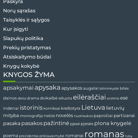
Paskyra
Norų sąrašas
Taisyklės ir sąlygos
Kur įsigyti
Slapukų politika
Prekių pristatymas
Atsiskaitymo būdai
Knygų kokybė
KNYGOS ŽYMA
apysaka
apsakymai
apysakos
augalai
bitės
bitininkystė
eilėraščiai
esė
dvikalbė
dainos
drama
dieta
eiliuota
erotinis
Lietuva
istorinis
lietuvių
indėnai
komiksai
kraštotyra
mityba
novelės
partizanai
natos
papročiai
monografija
nuotraukos
pažintinė
pasaka
pasakos
plona knygelė
pjesės
pjesė
romanas
romanai
poema
prezidentas
priklausomybė
rusų