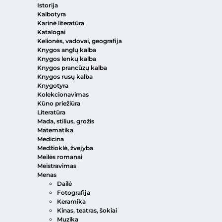
Istorija
Kalbotyra
Karinė literatūra
Katalogai
Kelionės, vadovai, geografija
Knygos anglų kalba
Knygos lenkų kalba
Knygos prancūzų kalba
Knygos rusų kalba
Knygotyra
Kolekcionavimas
Kūno priežiūra
Literatūra
Mada, stilius, grožis
Matematika
Medicina
Medžioklė, žvejyba
Meilės romanai
Meistravimas
Menas
Dailė
Fotografija
Keramika
Kinas, teatras, šokiai
Muzika