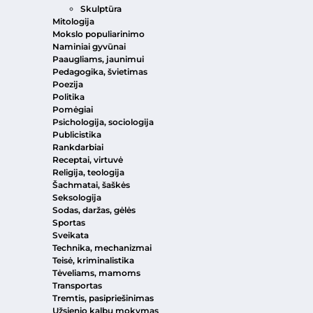
Skulptūra
Mitologija
Mokslo populiarinimo
Naminiai gyvūnai
Paaugliams, jaunimui
Pedagogika, švietimas
Poezija
Politika
Pomėgiai
Psichologija, sociologija
Publicistika
Rankdarbiai
Receptai, virtuvė
Religija, teologija
Šachmatai, šaškės
Seksologija
Sodas, daržas, gėlės
Sportas
Sveikata
Technika, mechanizmai
Teisė, kriminalistika
Tėveliams, mamoms
Transportas
Tremtis, pasipriešinimas
Užsienio kalbų mokymas