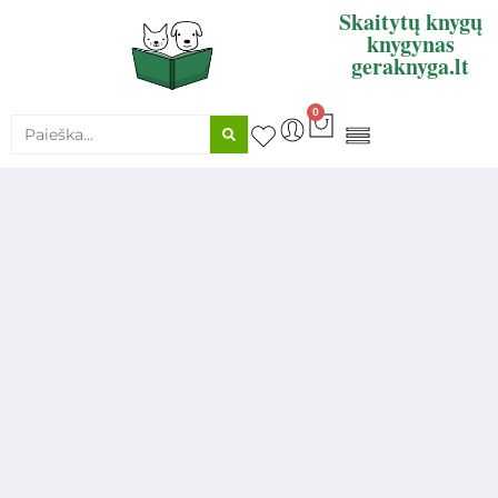
Skaitytų knygų
knygynas
geraknyga.lt
0
KNYGŲ SUPIRKIMAS