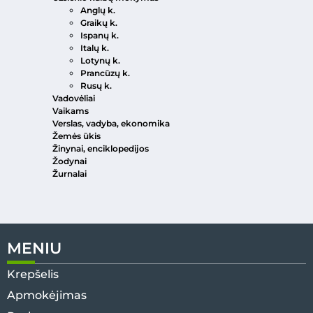
Anglų k.
Graikų k.
Ispanų k.
Italų k.
Lotynų k.
Prancūzų k.
Rusų k.
Vadovėliai
Vaikams
Verslas, vadyba, ekonomika
Žemės ūkis
Žinynai, enciklopedijos
Žodynai
Žurnalai
MENIU
Krepšelis
Apmokėjimas