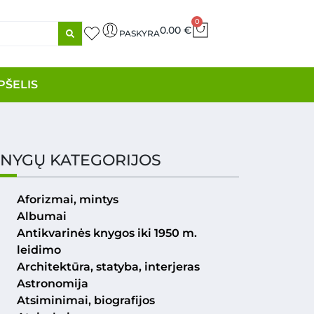
0
0.00
€
PASKYRA
PŠELIS
NYGŲ KATEGORIJOS
Aforizmai, mintys
Albumai
Antikvarinės knygos iki 1950 m.
leidimo
Architektūra, statyba, interjeras
Astronomija
Atsiminimai, biografijos