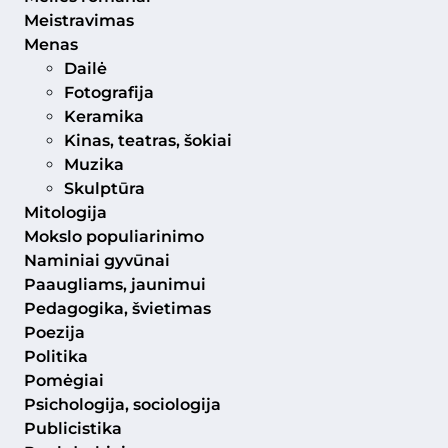
Meistravimas
Menas
Dailė
Fotografija
Keramika
Kinas, teatras, šokiai
Muzika
Skulptūra
Mitologija
Mokslo populiarinimo
Naminiai gyvūnai
Paaugliams, jaunimui
Pedagogika, švietimas
Poezija
Politika
Pomėgiai
Psichologija, sociologija
Publicistika