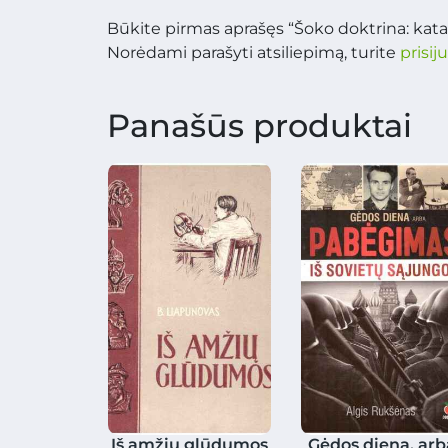
Būkite pirmas aprašęs “Šoko doktrina: kata
Norėdami parašyti atsiliepimą, turite
prisij
Panašūs produktai
Iš amžių glūdumos
Gėdos diena, arb