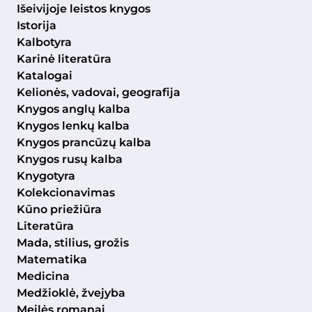
Išeivijoje leistos knygos
Istorija
Kalbotyra
Karinė literatūra
Katalogai
Kelionės, vadovai, geografija
Knygos anglų kalba
Knygos lenkų kalba
Knygos prancūzų kalba
Knygos rusų kalba
Knygotyra
Kolekcionavimas
Kūno priežiūra
Literatūra
Mada, stilius, grožis
Matematika
Medicina
Medžioklė, žvejyba
Meilės romanai