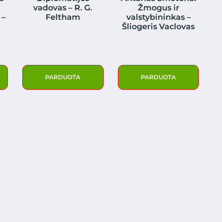
vadovas – R. G.
Žmogus ir
 –
Feltham
valstybininkas –
Šliogeris Vaclovas
PARDUOTA
PARDUOTA