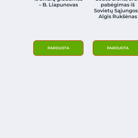
– B. Liapunovas
pabėgimas iš
Sovietų Sąjungos
Algis Rukšėnas
PARDUOTA
PARDUOTA