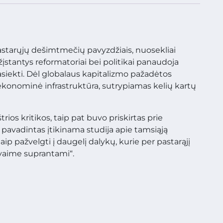
astarųjų dešimtmečių pavyzdžiais, nuosekliai
ažįstantys reformatoriai bei politikai panaudoja
asiekti. Dėl globalaus kapitalizmo pažadėtos
r ekonominė infrastruktūra, sutrypiamas kelių kartų
trios kritikos, taip pat buvo priskirtas prie
 pavadintas įtikinama studija apie tamsiąją
aip pažvelgti į daugelį dalykų, kurie per pastarąjį
vaime suprantami“.