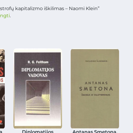
strofų kapitalizmo iškilimas – Naomi Klein”
ungti
.
a
Diplomatijos
Antanas Smetona.