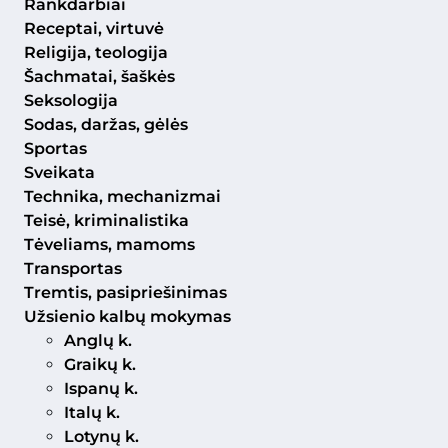
Rankdarbiai
Receptai, virtuvė
Religija, teologija
Šachmatai, šaškės
Seksologija
Sodas, daržas, gėlės
Sportas
Sveikata
Technika, mechanizmai
Teisė, kriminalistika
Tėveliams, mamoms
Transportas
Tremtis, pasipriešinimas
Užsienio kalbų mokymas
Anglų k.
Graikų k.
Ispanų k.
Italų k.
Lotynų k.