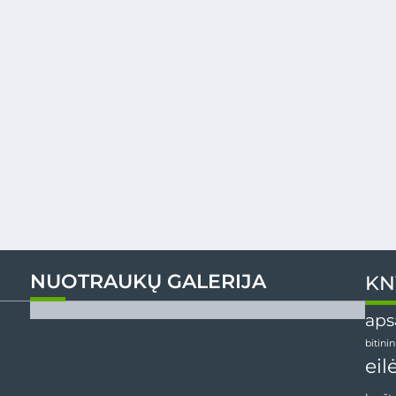
NUOTRAUKŲ GALERIJA
KN
aps
bitini
eil