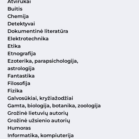
Atvirukai
Buitis
Chemija
Detektyvai
Dokumentinė literatūra
Elektrotechnika
Etika
Etnografija
Ezoterika, parapsichologija,
astrologija
Fantastika
Filosofija
Fizika
Galvosūkiai, kryžiažodžiai
Gamta, biologija, botanika, zoologija
Grožinė lietuvių autorių
Grožinė užsienio autorių
Humoras
Informatika, kompiuterija