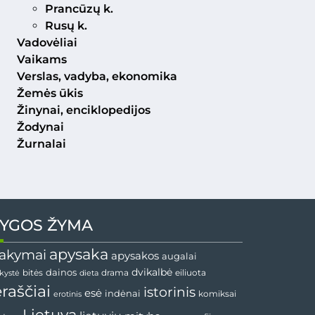
Prancūzų k.
Rusų k.
Vadovėliai
Vaikams
Verslas, vadyba, ekonomika
Žemės ūkis
Žinynai, enciklopedijos
Žodynai
Žurnalai
YGOS ŽYMA
apysaka
akymai
apysakos
augalai
dainos
dvikalbė
drama
nkystė
bitės
dieta
eiliuota
ėraščiai
istorinis
esė
indėnai
komiksai
erotinis
Lietuva