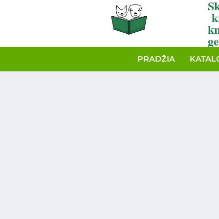
Sk
k
k
ge
PRADŽIA
KATAL