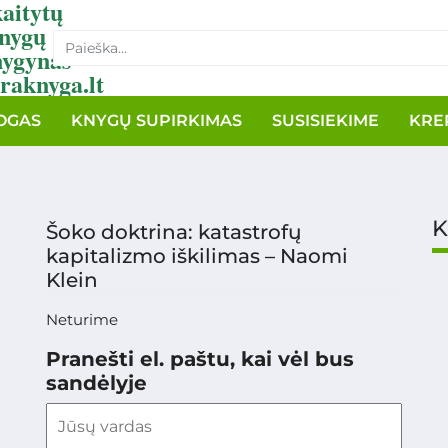
aitytų
nygų
nygynas
raknyga.lt
OGAS
KNYGŲ SUPIRKIMAS
SUSISIEKIME
KRE
K
Šoko doktrina: katastrofų
kapitalizmo iškilimas – Naomi
Klein
Neturime
Pranešti el. paštu, kai vėl bus
sandėlyje