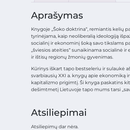
Aprašymas
Knygoje „Šoko doktrina“, remiantis kelių p
tyrinėjama, kaip neoliberalią ideologiją išp
socialinį ir ekonominį šoką savo tikslams p
„šviesios ateities“ sunaikinama socialinė i
ir ištisų regionų žmonių gyvenimas.
Kūrinys iškart tapo bestseleriu ir sulaukė aš
svarbiausių XXI a. knygų apie ekonomiką ir
kapitalizmo prigimtį. Ši knyga paskatins kit
dešimtmetį Lietuvoje tapo mums tarsi „sa
Atsiliepimai
Atsiliepimų dar nėra.