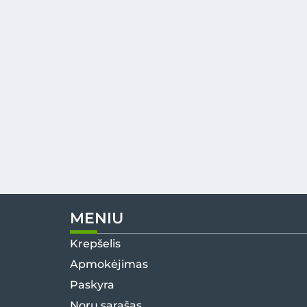
MENIU
Krepšelis
Apmokėjimas
Paskyra
Norų sąrašas