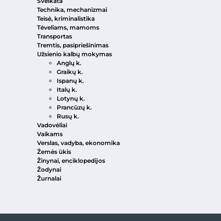
Sveikata
Technika, mechanizmai
Teisė, kriminalistika
Tėveliams, mamoms
Transportas
Tremtis, pasipriešinimas
Užsienio kalbų mokymas
Anglų k.
Graikų k.
Ispanų k.
Italų k.
Lotynų k.
Prancūzų k.
Rusų k.
Vadovėliai
Vaikams
Verslas, vadyba, ekonomika
Žemės ūkis
Žinynai, enciklopedijos
Žodynai
Žurnalai