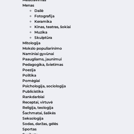
Menas
Dailė
Fotografija
Keramika
Kinas, teatras, šokiai
Muzika
Skulptūra
Mitologija
Mokslo populiarinimo
Naminiai gyvūnai
Paaugliams, jaunimui
Pedagogika, švietimas
Poezija
Politika
Pomėgiai
Psichologija, sociologija
Publicistika
Rankdarbiai
Receptai, virtuvė
Religija, teologija
Šachmatai, šaškės
Seksologija
Sodas, daržas, gėlės
Sportas