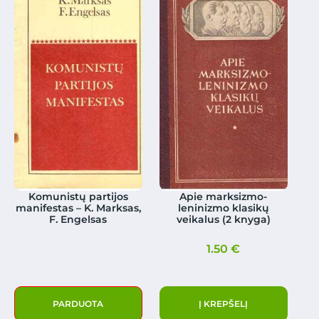
Komunistų partijos
Apie marksizmo-
manifestas – K. Marksas,
leninizmo klasikų
F. Engelsas
veikalus (2 knyga)
1.50
€
PARDUOTA
Į KREPŠELĮ