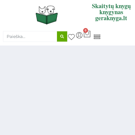
Skaitytų knygų
knygynas
geraknyga.lt
0
KNYGŲ SUPIRKIMAS