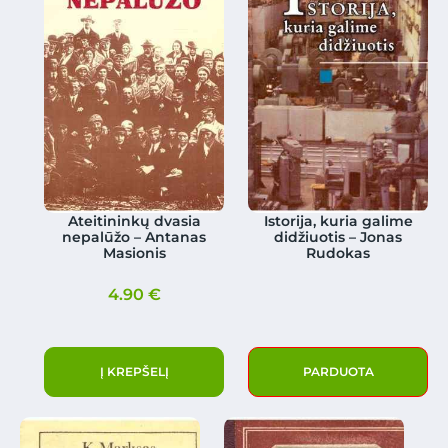
Ateitininkų dvasia
Istorija, kuria galime
nepalūžo – Antanas
didžiuotis – Jonas
Masionis
Rudokas
4.90
€
Į KREPŠELĮ
PARDUOTA