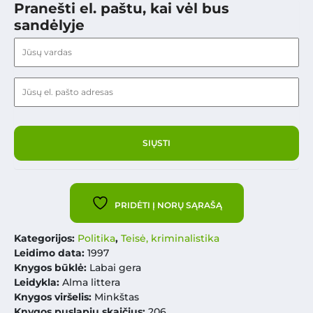
Pranešti el. paštu, kai vėl bus
sandėlyje
PRIDĖTI Į NORŲ SĄRAŠĄ
Kategorijos:
Politika
,
Teisė, kriminalistika
Leidimo data:
1997
Knygos būklė:
Labai gera
Leidykla:
Alma littera
Knygos viršelis:
Minkštas
Knygos puslapių skaičius:
206