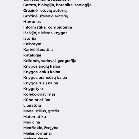
Gamta, biologija, botanika, zoologija
Grožinė lietuvių autorių
Grožinė užsienio autorių
Humoras
Informatika, kompiuterija
Išeivijoje leistos knygos
Istorija
Kalbotyra
Karinė literatūra
Katalogai
Kelionės, vadovai, geografija
Knygos anglų kalba
Knygos lenkų kalba
Knygos prancūzų kalba
Knygos rusų kalba
Knygotyra
Kolekcionavimas
Kūno priežiūra
Literatūra
Mada, stilius, grožis
Matematika
Medicina
Medžioklė, žvejyba
Meilės romanai
Meistravimas