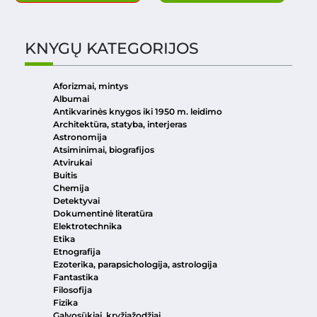
KNYGŲ KATEGORIJOS
Aforizmai, mintys
Albumai
Antikvarinės knygos iki 1950 m. leidimo
Architektūra, statyba, interjeras
Astronomija
Atsiminimai, biografijos
Atvirukai
Buitis
Chemija
Detektyvai
Dokumentinė literatūra
Elektrotechnika
Etika
Etnografija
Ezoterika, parapsichologija, astrologija
Fantastika
Filosofija
Fizika
Galvosūkiai, kryžiažodžiai