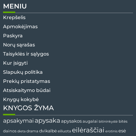
MENIU
Krepšelis
Apmokėjimas
Paskyra
Norų sąrašas
Taisyklės ir sąlygos
Kur įsigyti
Slapukų politika
Prekių pristatymas
Atsiskaitymo būdai
Knygų kokybė
KNYGOS ŽYMA
apysaka
apsakymai
apysakos
augalai
bitininkystė
bitės
eilėraščiai
esė
dainos
dvikalbė
drama
dieta
eiliuota
erotinis