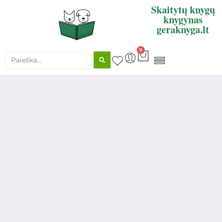
Skaitytų knygų
knygynas
geraknyga.lt
0
KNYGŲ SUPIRKIMAS