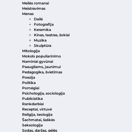
Meilės romanai
Meistravimas
Menas
Dailė
Fotografija
Keramika
Kinas, teatras, šokiai
Muzika
Skulptūra
Mitologija
Mokslo populiarinimo
Naminiai gyvūnai
Paaugliams, jaunimui
Pedagogika, švietimas
Poezija
Politika
Pomėgiai
Psichologija, sociologija
Publicistika
Rankdarbiai
Receptai, virtuvė
Religija, teologija
Šachmatai, šaškės
Seksologija
Sodas, daržas, gėlės