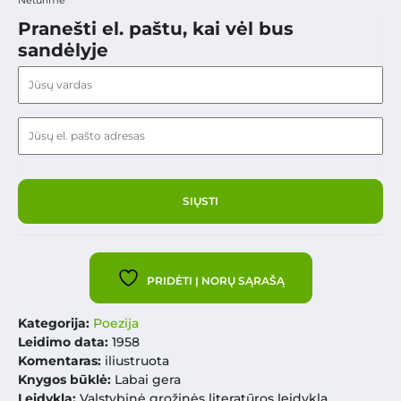
Pranešti el. paštu, kai vėl bus
sandėlyje
PRIDĖTI Į NORŲ SĄRAŠĄ
Kategorija:
Poezija
Leidimo data:
1958
Komentaras:
iliustruota
Knygos būklė:
Labai gera
Leidykla:
Valstybinė grožinės literatūros leidykla