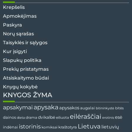
Krepšelis
Apmokėjimas
Paskyra
Norų sąrašas
Taisyklės ir sąlygos
Kur įsigyti
Slapukų politika
Prekių pristatymas
Atsiskaitymo būdai
Knygų kokybė
KNYGOS ŽYMA
apysaka
apsakymai
apysakos
augalai
bitininkystė
bitės
eilėraščiai
esė
dainos
dvikalbė
drama
dieta
eiliuota
erotinis
Lietuva
istorinis
lietuvių
indėnai
komiksai
kraštotyra