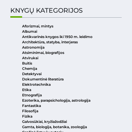
KNYGŲ KATEGORIJOS
Aforizmai, mintys
Albumai
Antikvarinės knygos iki 1950 m. leidimo
Architektūra, statyba, interjeras
Astronomija
Atsiminimai, biografijos
Atvirukai
Buitis
Chemija
Detektyvai
Dokumentinė literatūra
Elektrotechnika
Etika
Etnografija
Ezoterika, parapsichologija, astrologija
Fantastika
Filosofija
Fizika
Galvosūkiai, kryžiažodžiai
Gamta, biologija, botanika, zoologija