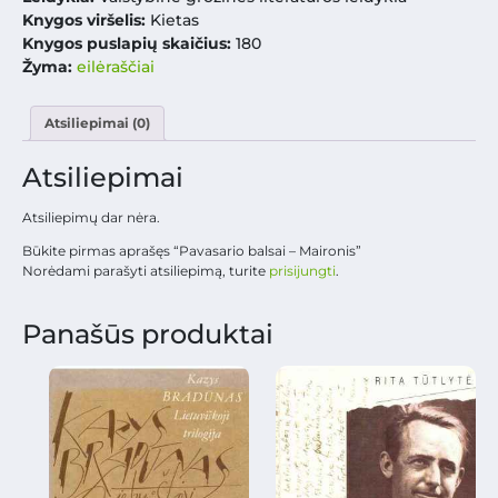
Knygos viršelis:
Kietas
Knygos puslapių skaičius:
180
Žyma:
eilėraščiai
Atsiliepimai (0)
Atsiliepimai
Atsiliepimų dar nėra.
Būkite pirmas aprašęs “Pavasario balsai – Maironis”
Norėdami parašyti atsiliepimą, turite
prisijungti
.
Panašūs produktai