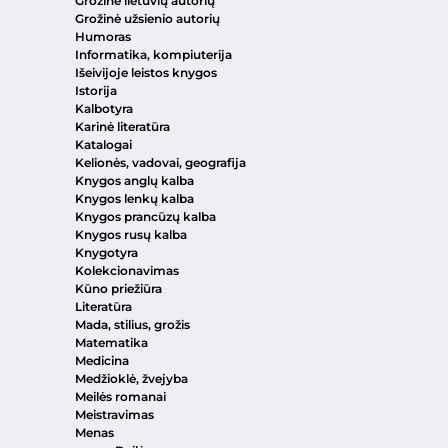
Grožinė lietuvių autorių
Grožinė užsienio autorių
Humoras
Informatika, kompiuterija
Išeivijoje leistos knygos
Istorija
Kalbotyra
Karinė literatūra
Katalogai
Kelionės, vadovai, geografija
Knygos anglų kalba
Knygos lenkų kalba
Knygos prancūzų kalba
Knygos rusų kalba
Knygotyra
Kolekcionavimas
Kūno priežiūra
Literatūra
Mada, stilius, grožis
Matematika
Medicina
Medžioklė, žvejyba
Meilės romanai
Meistravimas
Menas