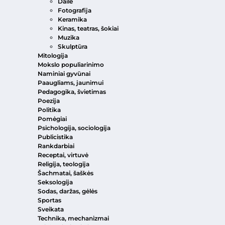
Dailė
Fotografija
Keramika
Kinas, teatras, šokiai
Muzika
Skulptūra
Mitologija
Mokslo populiarinimo
Naminiai gyvūnai
Paaugliams, jaunimui
Pedagogika, švietimas
Poezija
Politika
Pomėgiai
Psichologija, sociologija
Publicistika
Rankdarbiai
Receptai, virtuvė
Religija, teologija
Šachmatai, šaškės
Seksologija
Sodas, daržas, gėlės
Sportas
Sveikata
Technika, mechanizmai