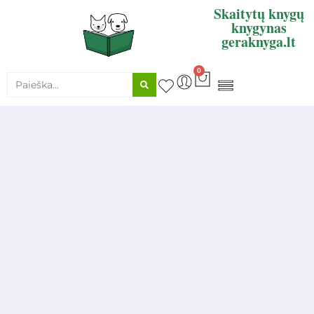
Skaitytų knygų
knygynas
geraknyga.lt
0
KNYGŲ SUPIRKIMAS