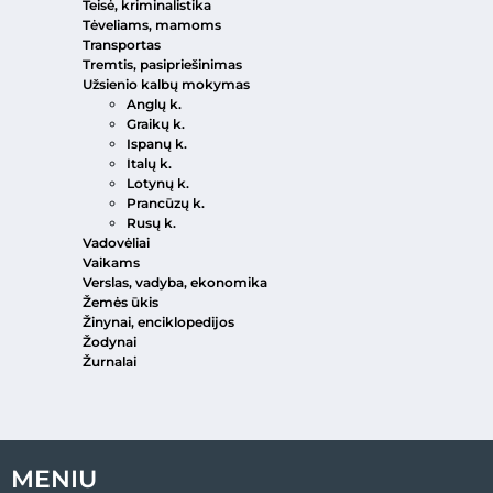
Teisė, kriminalistika
Tėveliams, mamoms
Transportas
Tremtis, pasipriešinimas
Užsienio kalbų mokymas
Anglų k.
Graikų k.
Ispanų k.
Italų k.
Lotynų k.
Prancūzų k.
Rusų k.
Vadovėliai
Vaikams
Verslas, vadyba, ekonomika
Žemės ūkis
Žinynai, enciklopedijos
Žodynai
Žurnalai
MENIU