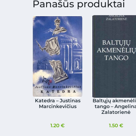
Panašūs produktai
Katedra – Justinas
Baltųjų akmenėl
Marcinkevičius
tango – Angelin
Zalatorienė
1.20
€
1.50
€