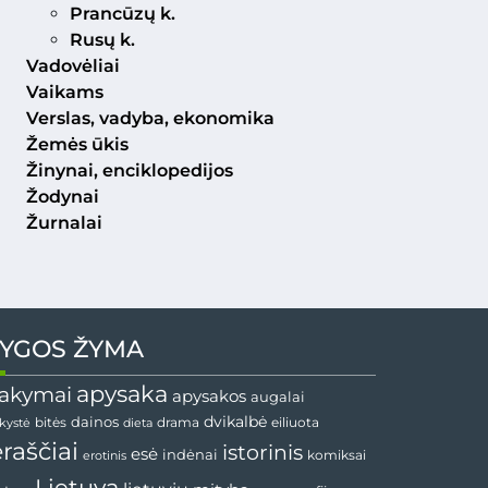
Prancūzų k.
Rusų k.
Vadovėliai
Vaikams
Verslas, vadyba, ekonomika
Žemės ūkis
Žinynai, enciklopedijos
Žodynai
Žurnalai
YGOS ŽYMA
apysaka
akymai
apysakos
augalai
dainos
dvikalbė
drama
nkystė
bitės
dieta
eiliuota
ėraščiai
istorinis
esė
indėnai
komiksai
erotinis
Lietuva