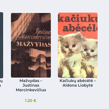
ių
Mažvydas –
Kačiukų abėcėlė –
a
Justinas
Aldona Liobytė
Marcinkevičius
1.20
€