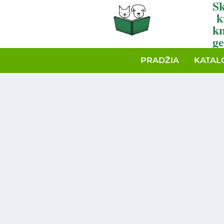
Sk
k
k
ge
PRADŽIA
KATAL