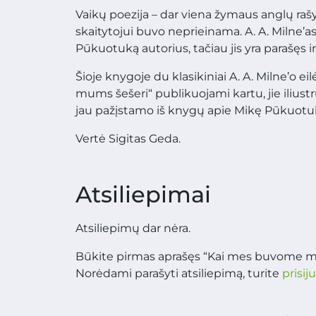
Vaikų poezija – dar viena žymaus anglų rašytoj
skaitytojui buvo neprieinama. A. A. Milne
Pūkuotuką autorius, tačiau jis yra parašęs i
Šioje knygoje du klasikiniai A. A. Milne’o e
mums šešeri“ publikuojami kartu, jie ilius
jau pažįstamo iš knygų apie Mikę Pūkuotuką
Vertė Sigitas Geda.
Atsiliepimai
Atsiliepimų dar nėra.
Būkite pirmas aprašęs “Kai mes buvome maž
Norėdami parašyti atsiliepimą, turite
prisij