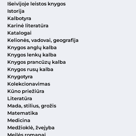
Išeivijoje leistos knygos
Istorija
Kalbotyra
Karinė literatūra
Katalogai
Kelionės, vadovai, geografija
Knygos anglų kalba
Knygos lenkų kalba
Knygos prancūzų kalba
Knygos rusų kalba
Knygotyra
Kolekcionavimas
Kūno priežiūra
Literatūra
Mada, stilius, grožis
Matematika
Medicina
Medžioklė, žvejyba
Meilės romanai