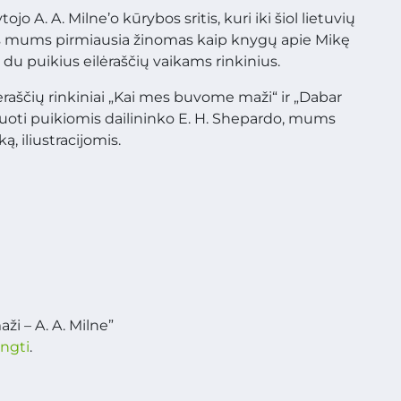
o A. A. Milne’o kūrybos sritis, kuri iki šiol lietuvių
’as mums pirmiausia žinomas kaip knygų apie Mikę
r du puikius eilėraščių vaikams rinkinius.
ilėraščių rinkiniai „Kai mes buvome maži“ ir „Dabar
truoti puikiomis dailininko E. H. Shepardo, mums
, iliustracijomis.
i – A. A. Milne”
ungti
.