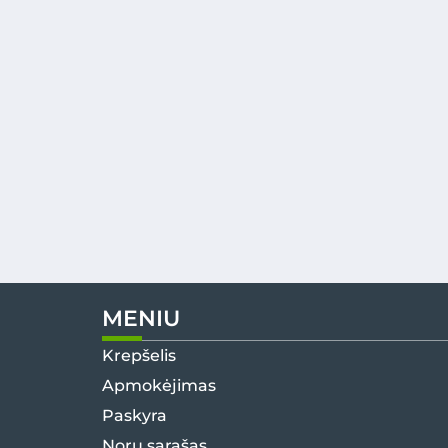
MENIU
Krepšelis
Apmokėjimas
Paskyra
Norų sąrašas