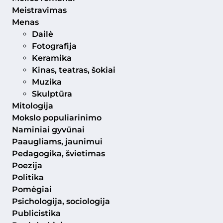
Meistravimas
Menas
Dailė
Fotografija
Keramika
Kinas, teatras, šokiai
Muzika
Skulptūra
Mitologija
Mokslo populiarinimo
Naminiai gyvūnai
Paaugliams, jaunimui
Pedagogika, švietimas
Poezija
Politika
Pomėgiai
Psichologija, sociologija
Publicistika