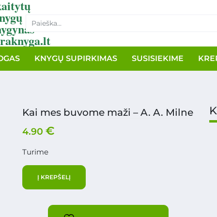
aitytų
nygų
nygynas
raknyga.lt
OGAS
KNYGŲ SUPIRKIMAS
SUSISIEKIME
KRE
K
Kai mes buvome maži – A. A. Milne
€
4.90
Turime
Į KREPŠELĮ