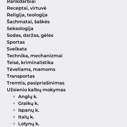
Rankdarbiai
Receptai, virtuvė
Religija, teologija
Šachmatai, šaškės
Seksologija
Sodas, daržas, gėlės
Sportas
Sveikata
Technika, mechanizmai
Teisė, kriminalistika
Tėveliams, mamoms
Transportas
Tremtis, pasipriešinimas
Užsienio kalbų mokymas
Anglų k.
Graikų k.
Ispanų k.
Italų k.
Lotynų k.