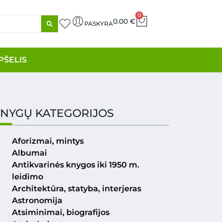
0
0.00
€
PASKYRA
PŠELIS
NYGŲ KATEGORIJOS
Aforizmai, mintys
Albumai
Antikvarinės knygos iki 1950 m.
leidimo
Architektūra, statyba, interjeras
Astronomija
Atsiminimai, biografijos