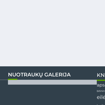
NUOTRAUKŲ GALERIJA
KN
aps
bitini
eil