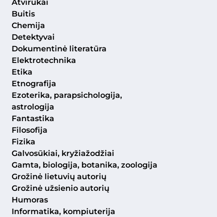
Atvirukai
Buitis
Chemija
Detektyvai
Dokumentinė literatūra
Elektrotechnika
Etika
Etnografija
Ezoterika, parapsichologija,
astrologija
Fantastika
Filosofija
Fizika
Galvosūkiai, kryžiažodžiai
Gamta, biologija, botanika, zoologija
Grožinė lietuvių autorių
Grožinė užsienio autorių
Humoras
Informatika, kompiuterija